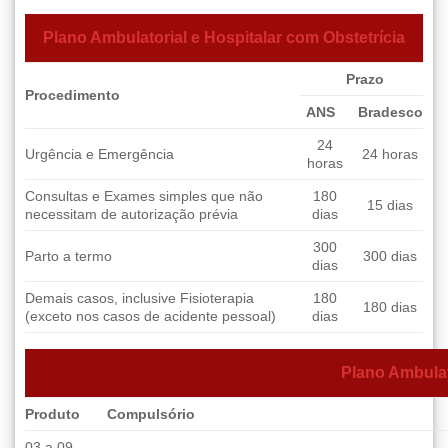
Plano Ambulatorial e Hospitalar com Obstetrícia
Prazo
Procedimento
ANS
Bradesco
24
Urgência e Emergência
24 horas
horas
Consultas e Exames simples que não
180
15 dias
necessitam de autorização prévia
dias
300
Parto a termo
300 dias
dias
Demais casos, inclusive Fisioterapia
180
180 dias
(exceto nos casos de acidente pessoal)
dias
Plano Ambulat
Produto
Compulsório
03 a 09