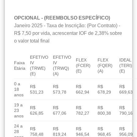
OPCIONAL - (REEMBOLSO ESPECÍFICO)
Janeiro 2025 - Taxa de Inscrição: (Por Contrato) -
R$ 7,50 por vida, acrescentar IOF de 2,38% sobre
o valor total final
EFETIVO
EFETIVO
FLEX
FLEX
IDEAL
Faixa
IV
IV
(FCER)
(FQER)
(TERI)
Etária
(TRWE)
(TRWQ)
(E)
(A)
(E)
(E)
(A)
0 a
R$
R$
R$
R$
R$
18
531,23
573,78
662,94
678,29
669,63
anos
19 a
R$
R$
R$
R$
R$
23
626,85
677,06
782,27
800,38
790,16
anos
24 a
R$
R$
R$
R$
R$
28
758,48
819,24
946,54
968,45
956,09