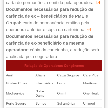
carta de permanência emitida pela operadora.
Documentos necessários para redução de
carência de ex – beneficiários de PME e
Grupal:
carta de permanência emitida pela
operadora anterior e cópia da carteirinha.
Documentos necessários para redução de
carência de ex-beneficiário da mesma
operadora:
cópia da carteirinha, a redução será
analisada pela seguradora
Relação de Operadoras Congêneres
Amil
Allianz
Caixa Seguros
Care Plus
Golden Cross
Intermédica
Lincx
Marítima
Notre
Mediservice
Omint
One Health
Dame
Porto Seguro
Sompo
Sul américa
Unimed