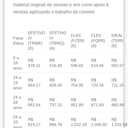
material original de vendas e sim como apoio à
vendas agilizando o trabalho do corretor.
EFETIVO
EFETIVO
FLEX
FLEX
IDEAL
Faixa
IV
IV
(FCER)
(FQER)
(TERI)
Etária
(TRWE)
(TRWQ)
(E)
(A)
(E)
(E)
(A)
0 a
R$
R$
R$
R$
R$
18
478,11
516,40
596,65
610,46
602,67
anos
19 a
R$
R$
R$
R$
R$
23
564,17
609,35
704,05
720,34
711,15
anos
24 a
R$
R$
R$
R$
R$
28
682,64
737,31
851,89
871,60
860,48
anos
29 a
R$
R$
R$
R$
R$
33
819,17
884,78
1.022,28
1.045,93
1.032,58
anos