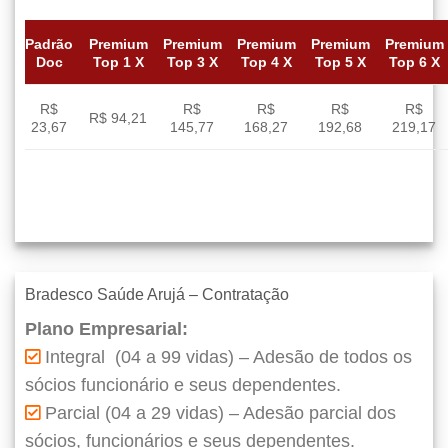
Padrão
Premium
Premium
Premium
Premium
Premium
Doc
Top 1 X
Top 3 X
Top 4 X
Top 5 X
Top 6 X
R$
R$
R$
R$
R$
R$ 94,21
23,67
145,77
168,27
192,68
219,17
Bradesco Saúde Arujá – Contratação
Plano Empresarial:
Integral (04 a 99 vidas) – Adesão de todos os
sócios funcionário e seus dependentes.
Parcial (04 a 29 vidas) – Adesão parcial dos
sócios, funcionários e seus dependentes.