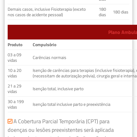
Demais casos, inclusive Fisioterapia (exceto
180
180 dias
nos casos de acidente pessoal)
dias
Plano Ambulat
Produto
Compulsório
03 a 09
Carências normais
vidas
10 a 20
Isenção de carências para terapias (inclusive fisioterapia)
vidas
(necessitam de autorização prévia), cirurgia geral e interna
21 a 29
Isenção total, inclusive parto
vidas
30 a 199
Isenção total inclusive parto e preexistência
vidas
A Cobertura Parcial Temporária (CPT) para
doenças ou lesões preexistentes será aplicada