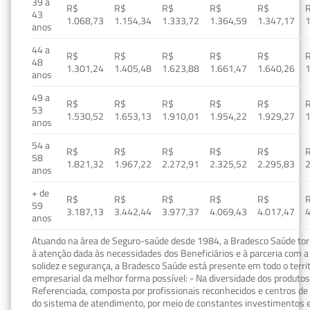
39 a
R$
R$
R$
R$
R$
43
1.068,73
1.154,34
1.333,72
1.364,59
1.347,17
1
anos
44 a
R$
R$
R$
R$
R$
48
1.301,24
1.405,48
1.623,88
1.661,47
1.640,26
1
anos
49 a
R$
R$
R$
R$
R$
53
1.530,52
1.653,13
1.910,01
1.954,22
1.929,27
1
anos
54 a
R$
R$
R$
R$
R$
58
1.821,32
1.967,22
2.272,91
2.325,52
2.295,83
2
anos
+ de
R$
R$
R$
R$
R$
59
3.187,13
3.442,44
3.977,37
4.069,43
4.017,47
4
anos
Atuando na área de Seguro-saúde desde 1984, a Bradesco Saúde torn
à atenção dada às necessidades dos Beneficiários e à parceria com a 
solidez e segurança, a Bradesco Saúde está presente em todo o terri
empresarial da melhor forma possível: - Na diversidade dos produto
Referenciada, composta por profissionais reconhecidos e centros de
do sistema de atendimento, por meio de constantes investimentos e