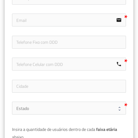
email
icon-ph
call
Insira a quantidade de usuários dentro de cada 
faixa etária 
abaixo.