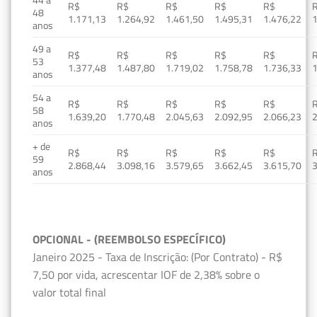
R$
R$
R$
R$
R$
48
1.171,13
1.264,92
1.461,50
1.495,31
1.476,22
1
anos
49 a
R$
R$
R$
R$
R$
53
1.377,48
1.487,80
1.719,02
1.758,78
1.736,33
1
anos
54 a
R$
R$
R$
R$
R$
58
1.639,20
1.770,48
2.045,63
2.092,95
2.066,23
2
anos
+ de
R$
R$
R$
R$
R$
59
2.868,44
3.098,16
3.579,65
3.662,45
3.615,70
3
anos
OPCIONAL - (REEMBOLSO ESPECÍFICO)
Janeiro 2025 - Taxa de Inscrição: (Por Contrato) - R$
7,50 por vida, acrescentar IOF de 2,38% sobre o
valor total final