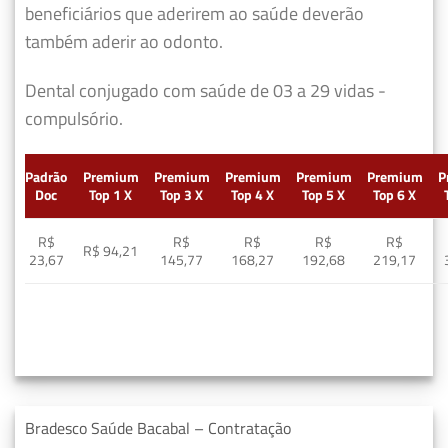
beneficiários que aderirem ao saúde deverão
também aderir ao odonto.
Dental conjugado com saúde de 03 a 29 vidas -
compulsório.
Padrão
Premium
Premium
Premium
Premium
Premium
P
Doc
Top 1 X
Top 3 X
Top 4 X
Top 5 X
Top 6 X
R$
R$
R$
R$
R$
R$ 94,21
23,67
145,77
168,27
192,68
219,17
Bradesco Saúde Bacabal – Contratação