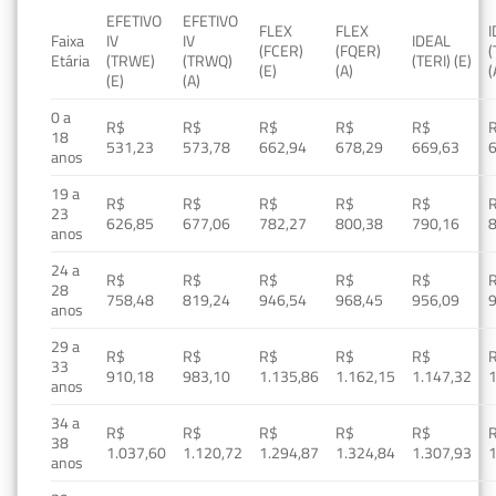
EFETIVO
EFETIVO
FLEX
FLEX
Faixa
IV
IV
IDEAL
(FCER)
(FQER)
(
Etária
(TRWE)
(TRWQ)
(TERI) (E)
(E)
(A)
(
(E)
(A)
0 a
R$
R$
R$
R$
R$
18
531,23
573,78
662,94
678,29
669,63
anos
19 a
R$
R$
R$
R$
R$
23
626,85
677,06
782,27
800,38
790,16
anos
24 a
R$
R$
R$
R$
R$
28
758,48
819,24
946,54
968,45
956,09
anos
29 a
R$
R$
R$
R$
R$
33
910,18
983,10
1.135,86
1.162,15
1.147,32
1
anos
34 a
R$
R$
R$
R$
R$
38
1.037,60
1.120,72
1.294,87
1.324,84
1.307,93
1
anos