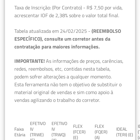
Taxa de Inscrição: (Por Contrato) - R$ 7,50 por vida,
acrescentar IOF de 2,38% sobre o valor total final.
Tabela atualizada em 24/02/2025 -
(REEMBOLSO
ESPECÍFICO), consulte um corretor antes da
contratação para maiores informações.
IMPORTANTE!
As informações de preços, carências,
redes, reembolsos, etc, contidas nesta tabela,
podem sofrer alterações a qualquer momento.
Esta ferramenta não tem o objetivo de substituir o
material original de vendas e sim como apoio à
vendas agilizando o trabalho do corretor.
EFETIVO
EFETIVO
FLEX
FLEX
Faixa
IV
IV
IDEAL
(FCER)
(FQER)
(
Etária
(TRWE)
(TRWQ)
(TERI) (E)
(E)
(A)
(