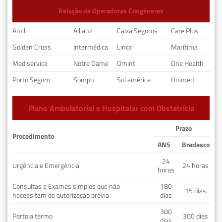
Relação de Operadoras Congêneres
Amil
Allianz
Caixa Seguros
Care Plus
Golden Cross
Intermédica
Lincx
Marítima
Mediservice
Notre Dame
Omint
One Health
Porto Seguro
Sompo
Sul américa
Unimed
Plano Ambulatorial e Hospitalar com Obstetrícia
Prazo
Procedimento
ANS
Bradesco
24
Urgência e Emergência
24 horas
horas
Consultas e Exames simples que não
180
15 dias
necessitam de autorização prévia
dias
300
Parto a termo
300 dias
dias