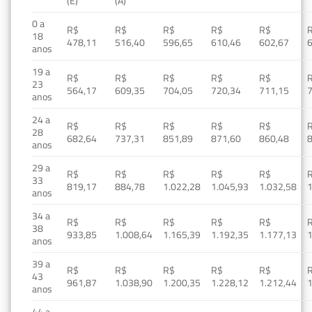
(E)
(A)
0 a
R$
R$
R$
R$
R$
18
478,11
516,40
596,65
610,46
602,67
anos
19 a
R$
R$
R$
R$
R$
23
564,17
609,35
704,05
720,34
711,15
anos
24 a
R$
R$
R$
R$
R$
28
682,64
737,31
851,89
871,60
860,48
anos
29 a
R$
R$
R$
R$
R$
33
819,17
884,78
1.022,28
1.045,93
1.032,58
1
anos
34 a
R$
R$
R$
R$
R$
38
933,85
1.008,64
1.165,39
1.192,35
1.177,13
1
anos
39 a
R$
R$
R$
R$
R$
43
961,87
1.038,90
1.200,35
1.228,12
1.212,44
1
anos
44 a