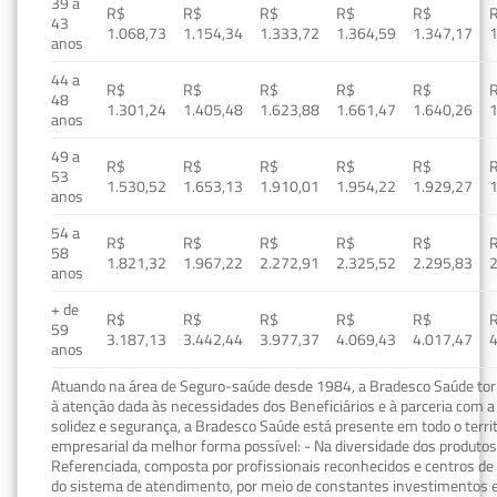
39 a
R$
R$
R$
R$
R$
43
1.068,73
1.154,34
1.333,72
1.364,59
1.347,17
1
anos
44 a
R$
R$
R$
R$
R$
48
1.301,24
1.405,48
1.623,88
1.661,47
1.640,26
1
anos
49 a
R$
R$
R$
R$
R$
53
1.530,52
1.653,13
1.910,01
1.954,22
1.929,27
1
anos
54 a
R$
R$
R$
R$
R$
58
1.821,32
1.967,22
2.272,91
2.325,52
2.295,83
2
anos
+ de
R$
R$
R$
R$
R$
59
3.187,13
3.442,44
3.977,37
4.069,43
4.017,47
4
anos
Atuando na área de Seguro-saúde desde 1984, a Bradesco Saúde torn
à atenção dada às necessidades dos Beneficiários e à parceria com a 
solidez e segurança, a Bradesco Saúde está presente em todo o terri
empresarial da melhor forma possível: - Na diversidade dos produto
Referenciada, composta por profissionais reconhecidos e centros de
do sistema de atendimento, por meio de constantes investimentos e