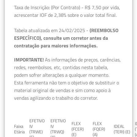
Taxa de Inscrição: (Por Contrato) - R$ 7,50 por vida,
acrescentar IOF de 2,38% sobre o valor total final.
Tabela atualizada em 24/02/2025 -
(REEMBOLSO
ESPECÍFICO), consulte um corretor antes da
contratação para maiores informações.
IMPORTANTE!
As informações de preços, carências,
redes, reembolsos, etc, contidas nesta tabela,
podem sofrer alterações a qualquer momento.
Esta ferramenta não tem o objetivo de substituir o
material original de vendas e sim como apoio à
vendas agilizando o trabalho do corretor.
EFETIVO
EFETIVO
FLEX
FLEX
Faixa
IV
IV
IDEAL
(FCER)
(FQER)
(
Etária
(TRWE)
(TRWQ)
(TERI) (E)
(E)
(A)
(