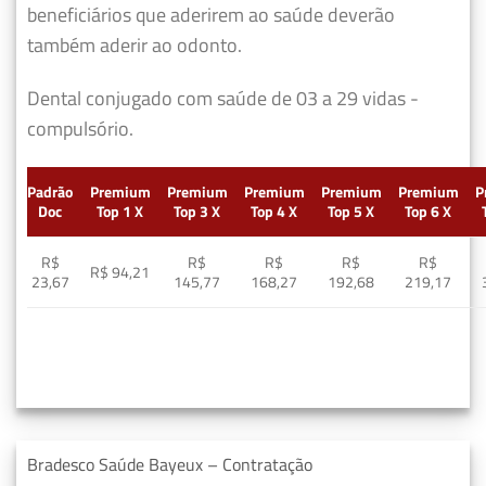
beneficiários que aderirem ao saúde deverão
também aderir ao odonto.
Dental conjugado com saúde de 03 a 29 vidas -
compulsório.
Padrão
Premium
Premium
Premium
Premium
Premium
P
Doc
Top 1 X
Top 3 X
Top 4 X
Top 5 X
Top 6 X
R$
R$
R$
R$
R$
R$ 94,21
23,67
145,77
168,27
192,68
219,17
Bradesco Saúde Bayeux – Contratação