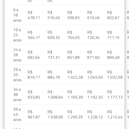
(E)
(A)
0 a
R$
R$
R$
R$
R$
18
478,11
516,40
596,65
610,46
602,67
anos
19 a
R$
R$
R$
R$
R$
23
564,17
609,35
704,05
720,34
711,15
anos
24 a
R$
R$
R$
R$
R$
28
682,64
737,31
851,89
871,60
860,48
anos
29 a
R$
R$
R$
R$
R$
33
819,17
884,78
1.022,28
1.045,93
1.032,58
1
anos
34 a
R$
R$
R$
R$
R$
38
933,85
1.008,64
1.165,39
1.192,35
1.177,13
1
anos
39 a
R$
R$
R$
R$
R$
43
961,87
1.038,90
1.200,35
1.228,12
1.212,44
1
anos
44 a