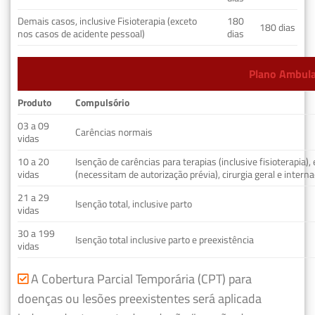
Demais casos, inclusive Fisioterapia (exceto
180
180 dias
nos casos de acidente pessoal)
dias
Plano Ambulat
Produto
Compulsório
03 a 09
Carências normais
vidas
10 a 20
Isenção de carências para terapias (inclusive fisioterapia)
vidas
(necessitam de autorização prévia), cirurgia geral e interna
21 a 29
Isenção total, inclusive parto
vidas
30 a 199
Isenção total inclusive parto e preexistência
vidas
A Cobertura Parcial Temporária (CPT) para
doenças ou lesões preexistentes será aplicada