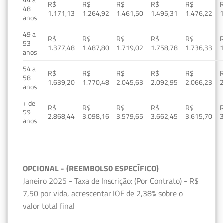
R$
R$
R$
R$
R$
48
1.171,13
1.264,92
1.461,50
1.495,31
1.476,22
1
anos
49 a
R$
R$
R$
R$
R$
53
1.377,48
1.487,80
1.719,02
1.758,78
1.736,33
1
anos
54 a
R$
R$
R$
R$
R$
58
1.639,20
1.770,48
2.045,63
2.092,95
2.066,23
2
anos
+ de
R$
R$
R$
R$
R$
59
2.868,44
3.098,16
3.579,65
3.662,45
3.615,70
3
anos
OPCIONAL - (REEMBOLSO ESPECÍFICO)
Janeiro 2025 - Taxa de Inscrição: (Por Contrato) - R$
7,50 por vida, acrescentar IOF de 2,38% sobre o
valor total final