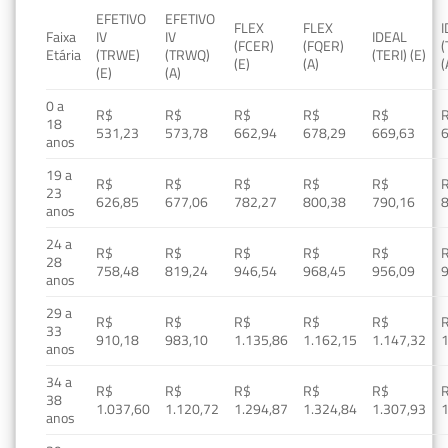
EFETIVO
EFETIVO
FLEX
FLEX
Faixa
IV
IV
IDEAL
(FCER)
(FQER)
(
Etária
(TRWE)
(TRWQ)
(TERI) (E)
(E)
(A)
(
(E)
(A)
0 a
R$
R$
R$
R$
R$
18
531,23
573,78
662,94
678,29
669,63
anos
19 a
R$
R$
R$
R$
R$
23
626,85
677,06
782,27
800,38
790,16
anos
24 a
R$
R$
R$
R$
R$
28
758,48
819,24
946,54
968,45
956,09
anos
29 a
R$
R$
R$
R$
R$
33
910,18
983,10
1.135,86
1.162,15
1.147,32
1
anos
34 a
R$
R$
R$
R$
R$
38
1.037,60
1.120,72
1.294,87
1.324,84
1.307,93
1
anos