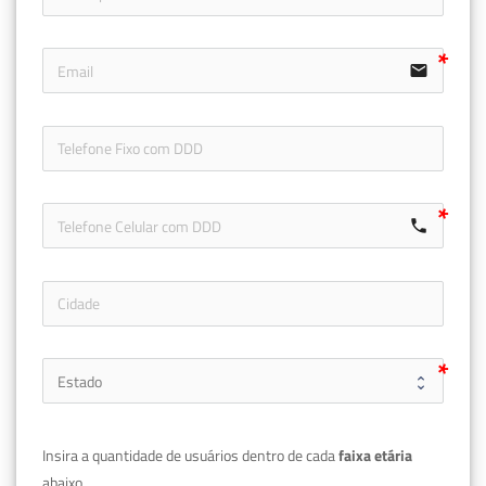
email
icon-ph
call
Insira a quantidade de usuários dentro de cada 
faixa etária 
abaixo.