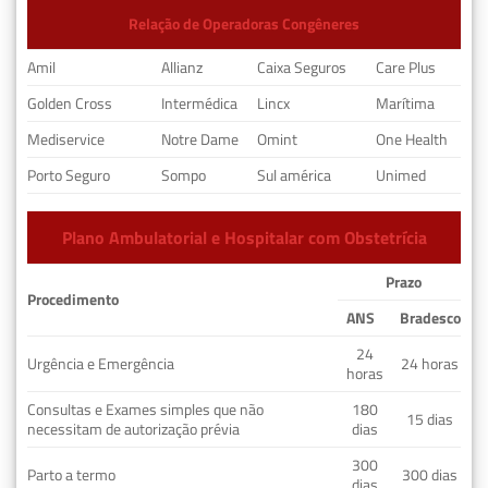
Relação de Operadoras Congêneres
Amil
Allianz
Caixa Seguros
Care Plus
Golden Cross
Intermédica
Lincx
Marítima
Mediservice
Notre Dame
Omint
One Health
Porto Seguro
Sompo
Sul américa
Unimed
Plano Ambulatorial e Hospitalar com Obstetrícia
Prazo
Procedimento
ANS
Bradesco
24
Urgência e Emergência
24 horas
horas
Consultas e Exames simples que não
180
15 dias
necessitam de autorização prévia
dias
300
Parto a termo
300 dias
dias