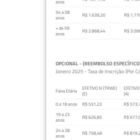
anos
54 a 58
R$ 1.639,20
R$ 1.77
anos
+ de 59
R$ 2.868,44
R$ 3.09
anos
OPCIONAL - (REEMBOLSO ESPECÍFICO
Janeiro 2025 - Taxa de Inscrição: (Por C
EFETIVO IV (TRWE)
EFETIVO
Faixa Etária
(E)
(A)
0 a 18 anos
R$ 531,23
R$ 573,
19 a 23
R$ 626,85
R$ 677,
anos
24 a 28
R$ 758,48
R$ 819,
anos