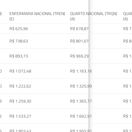
I)
ENFERMARIA NACIONAL (TREN)
QUARTO NACIONAL (TRQN)
QUAR
(E)
(A)
(A)
R$ 625,96
R$ 678,87
R$ 7
R$ 738,63
R$ 801,07
R$ 8
R$ 893,73
R$ 969,29
R$ 1
0
R$ 1.072,48
R$ 1.163,16
R$ 1
0
R$ 1.222,62
R$ 1.325,99
R$ 1
3
R$ 1.259,30
R$ 1.365,77
R$ 1
2
R$ 1.533,27
R$ 1.662,91
R$ 1
6
R$ 1.803,43
R$ 1.955,91
R$ 2