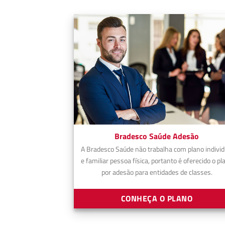
Bradesco Saúde Adesão
A Bradesco Saúde não trabalha com plano individ
e familiar pessoa física, portanto é oferecido o pl
por adesão para entidades de classes.
CONHEÇA O PLANO