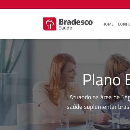
Skip
to
content
HOME
CONHE
Plano 
Atuando na área de Se
saúde suplementar brasi