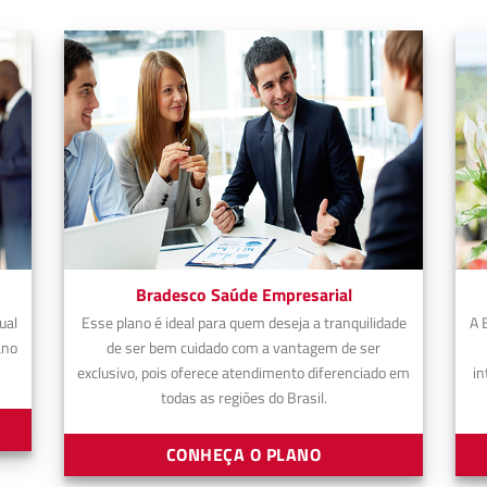
Bradesco Saúde Empresarial
ual
Esse plano é ideal para quem deseja a tranquilidade
A 
ano
de ser bem cuidado com a vantagem de ser
exclusivo, pois oferece atendimento diferenciado em
in
todas as regiões do Brasil.
CONHEÇA O PLANO