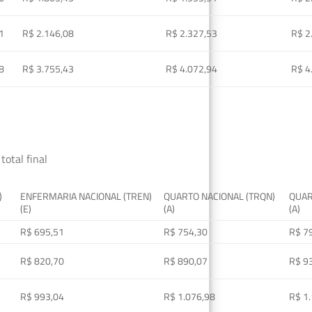
1
R$ 2.146,08
R$ 2.327,53
R$ 2
8
R$ 3.755,43
R$ 4.072,94
R$ 4
total final
)
ENFERMARIA NACIONAL (TREN)
QUARTO NACIONAL (TRQN)
QUAR
(E)
(A)
(A)
R$ 695,51
R$ 754,30
R$ 7
R$ 820,70
R$ 890,07
R$ 9
R$ 993,04
R$ 1.076,98
R$ 1