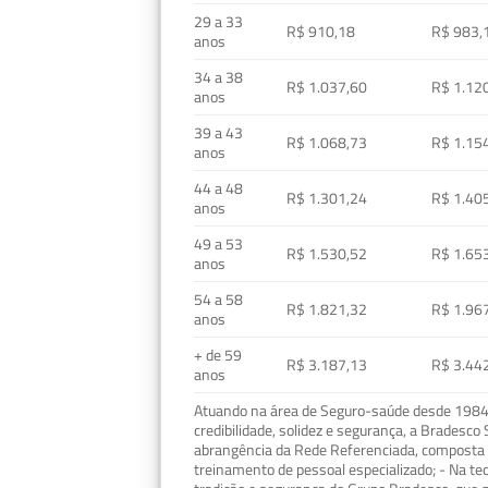
29 a 33
R$ 910,18
R$ 983,
anos
34 a 38
R$ 1.037,60
R$ 1.12
anos
39 a 43
R$ 1.068,73
R$ 1.15
anos
44 a 48
R$ 1.301,24
R$ 1.40
anos
49 a 53
R$ 1.530,52
R$ 1.65
anos
54 a 58
R$ 1.821,32
R$ 1.96
anos
+ de 59
R$ 3.187,13
R$ 3.44
anos
Atuando na área de Seguro-saúde desde 1984, 
credibilidade, solidez e segurança, a Bradesc
abrangência da Rede Referenciada, composta p
treinamento de pessoal especializado; - Na t