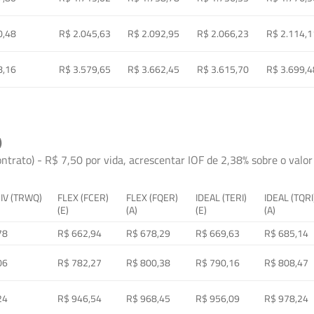
0,48
R$ 2.045,63
R$ 2.092,95
R$ 2.066,23
R$ 2.114,1
8,16
R$ 3.579,65
R$ 3.662,45
R$ 3.615,70
R$ 3.699,4
)
ontrato) - R$ 7,50 por vida, acrescentar IOF de 2,38% sobre o valor 
 IV (TRWQ)
FLEX (FCER)
FLEX (FQER)
IDEAL (TERI)
IDEAL (TQRI
(E)
(A)
(E)
(A)
78
R$ 662,94
R$ 678,29
R$ 669,63
R$ 685,14
06
R$ 782,27
R$ 800,38
R$ 790,16
R$ 808,47
24
R$ 946,54
R$ 968,45
R$ 956,09
R$ 978,24