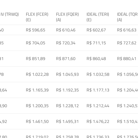
 IV (TRWQ)
FLEX (FCER)
FLEX (FQER)
IDEAL (TERI)
IDEAL (TQR
(E)
(A)
(E)
(A)
40
R$ 596,65
R$ 610,46
R$ 602,67
R$ 616,63
35
R$ 704,05
R$ 720,34
R$ 711,15
R$ 727,62
31
R$ 851,89
R$ 871,60
R$ 860,48
R$ 880,41
78
R$ 1.022,28
R$ 1.045,93
R$ 1.032,58
R$ 1.056,5
8,64
R$ 1.165,39
R$ 1.192,35
R$ 1.177,13
R$ 1.204,4
8,90
R$ 1.200,35
R$ 1.228,12
R$ 1.212,44
R$ 1.240,5
4,92
R$ 1.461,50
R$ 1.495,31
R$ 1.476,22
R$ 1.510,4
7,80
R$ 1.719,02
R$ 1.758,78
R$ 1.736,33
R$ 1.776,5