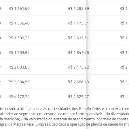
0
R$ 1.191,66
R$ 1.292,39
R$ 1
3
R$ 1.358,48
R$ 1.473,31
R$ 1
8
R$ 1.399,23
R$ 1.517,51
R$ 1
6
R$ 1.703,65
R$ 1.847,66
R$ 1
7
R$ 2.003,83
R$ 2.173,22
R$ 2
2
R$ 2.384,56
R$ 2.586,13
R$ 2
5
R$ 4.172,74
R$ 4.525,47
R$ 4
o devido à atenção dada às necessidades dos Beneficiários e à parceria com
ra atender ao segmento empresarial da melhor forma possível: - Na diversidad
da medicina; - Na valorização do sistema de atendimento, por meio de const
tegral da Mediservice, Empresa dedicada à operação de planos de saúde na 