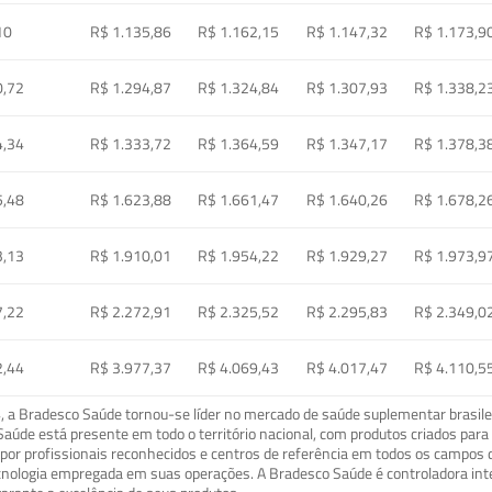
10
R$ 1.135,86
R$ 1.162,15
R$ 1.147,32
R$ 1.173,9
0,72
R$ 1.294,87
R$ 1.324,84
R$ 1.307,93
R$ 1.338,2
4,34
R$ 1.333,72
R$ 1.364,59
R$ 1.347,17
R$ 1.378,3
5,48
R$ 1.623,88
R$ 1.661,47
R$ 1.640,26
R$ 1.678,2
3,13
R$ 1.910,01
R$ 1.954,22
R$ 1.929,27
R$ 1.973,9
7,22
R$ 2.272,91
R$ 2.325,52
R$ 2.295,83
R$ 2.349,0
2,44
R$ 3.977,37
R$ 4.069,43
R$ 4.017,47
R$ 4.110,5
a Bradesco Saúde tornou-se líder no mercado de saúde suplementar brasileir
o Saúde está presente em todo o território nacional, com produtos criados pa
or profissionais reconhecidos e centros de referência em todos os campos 
ecnologia empregada em suas operações. A Bradesco Saúde é controladora in