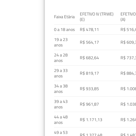
EFETIVO IV (TRWE)
EFETIVO
Faixa Etária
(E)
(A)
0 a 18 anos
R$ 478,11
R$ 516,
19 a 23
R$ 564,17
R$ 609,
anos
24 a 28
R$ 682,64
R$ 737,
anos
29 a 33
R$ 819,17
R$ 884,
anos
34 a 38
R$ 933,85
R$ 1.00
anos
39 a 43
R$ 961,87
R$ 1.03
anos
44 a 48
R$ 1.171,13
R$ 1.26
anos
49 a 53
R$ 1.377,48
R$ 1.48