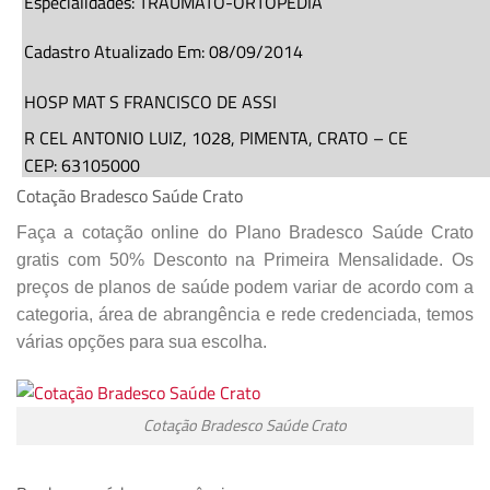
Especialidades:
TRAUMATO-ORTOPEDIA
Cadastro Atualizado Em
:
08/09/2014
HOSP MAT S FRANCISCO DE ASSI
R CEL ANTONIO LUIZ,
1028
, PIMENTA,
CRATO
–
CE
CEP: 63105000
Cotação Bradesco Saúde Crato
(
88
)
3312-4000
Faça a cotação online do Plano Bradesco Saúde Crato
gratis com 50% Desconto na Primeira Mensalidade. Os
Especialidades:
CIRURGIA GERAL
,
CLINICA
preços de planos de saúde podem variar de acordo com a
MEDICA
,
OBSTETRICIA
,
PEDIATRIA
categoria, área de abrangência e rede credenciada, temos
Cadastro Atualizado Em
:
18/11/2015
várias opções para sua escolha.
Cotação Bradesco Saúde Crato