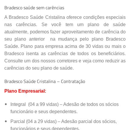
PLANALTO,
CRISTALINA
–
GO
Bradesco saúde sem carências
CEP: 73850000
A Bradesco Saúde Cristalina oferece condições especiais
nas carências. Se você tem um plano de saúde
(
61
)
3612-5566
atualmente, podemos fazer
aproveitamento de carência do
Especialidades:
DENSITOMETRIA
seu plano anterior
na mudança pelo plano Bradesco
OSSEA
,
ECOCARDIOGRAFIA
,
ELETROCARDIOGRAFIA
,
VIDEO
Saúde. Plano para empresa acima de 30 vidas ou mais o
DIGESTIVA
Bradesco isenta as carências de todos os beneficiários.
Consulte um dos nossos corretores e veja como reduzir as
Cadastro Atualizado Em
:
08/09/2014
carências do seu plano de saúde.
LABORATORIO PRECISAO
Bradesco Saúde Cristalina – Contratação
R TAPUIAS,
475
-QD 58 LT 03 LJ 2
, ST AEROPORTO,
CRISTALI
Plano Empresarial:
CEP: 73850000
Integral (04 a 99 vidas) – Adesão de todos os sócios
(
61
)
3612-1242
funcionário e seus dependentes.
Parcial (04 a 29 vidas) – Adesão parcial dos sócios,
Especialidades:
ANALISES CLINICAS
,
ANATOMO-
funcionários e seus dependentes.