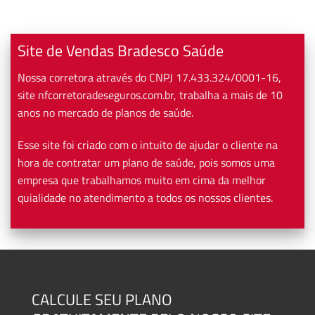
Site de Vendas Bradesco Saúde
Nossa corretora através do CNPJ 17.433.324/0001-16,
site nfcorretoradeseguros.com.br, trabalha a mais de 10
anos no mercado de planos de saúde.
Esse site foi criado com o intuito de ajudar o cliente na
hora de contratar um plano de saúde, pois somos uma
empresa que trabalhamos muito em cima da melhor
quialidade no atendimento a todos os nossos clientes.
CALCULE SEU PLANO