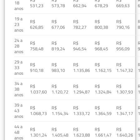
R$
R$
R$
R$
R$
18
531,23
573,78
662,94
678,29
669,63
anos
19 a
R$
R$
R$
R$
R$
23
626,85
677,06
782,27
800,38
790,16
anos
24 a
R$
R$
R$
R$
R$
28
758,48
819,24
946,54
968,45
956,09
anos
29 a
R$
R$
R$
R$
R$
33
910,18
983,10
1.135,86
1.162,15
1.147,32
1
anos
34 a
R$
R$
R$
R$
R$
38
1.037,60
1.120,72
1.294,87
1.324,84
1.307,93
1
anos
39 a
R$
R$
R$
R$
R$
43
1.068,73
1.154,34
1.333,72
1.364,59
1.347,17
1
anos
44 a
R$
R$
R$
R$
R$
48
1.301,24
1.405,48
1.623,88
1.661,47
1.640,26
1
anos