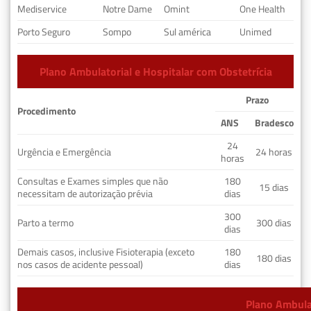
Mediservice
Notre Dame
Omint
One Health
Porto Seguro
Sompo
Sul américa
Unimed
Plano Ambulatorial e Hospitalar com Obstetrícia
Prazo
Procedimento
ANS
Bradesco
24
Urgência e Emergência
24 horas
horas
Consultas e Exames simples que não
180
15 dias
necessitam de autorização prévia
dias
300
Parto a termo
300 dias
dias
Demais casos, inclusive Fisioterapia (exceto
180
180 dias
nos casos de acidente pessoal)
dias
Plano Ambulat