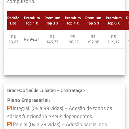
compulsório.
Padrão
Premium
Premium
Premium
Premium
Premium
P
Doc
Top 1 X
Top 3 X
Top 4 X
Top 5 X
Top 6 X
R$
R$
R$
R$
R$
R$ 94,21
23,67
145,77
168,27
192,68
219,17
Bradesco Saúde Cubatão – Contratação
Plano Empresarial:
Integral (04 a 99 vidas) – Adesão de todos os
sócios funcionário e seus dependentes.
Parcial (04 a 29 vidas) – Adesão parcial dos