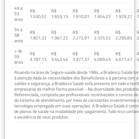
49 a
R$
R$
R$
R$
R$
53
1.530,52
1.653,13
1.910,01
1.954,22
1.929,27
1
anos
54 a
R$
R$
R$
R$
R$
58
1.821,32
1.967,22
2.272,91
2.325,52
2.295,83
2
anos
+ de
R$
R$
R$
R$
R$
59
3.187,13
3.442,44
3.977,37
4.069,43
4.017,47
4
anos
Atuando na área de Seguro-saúde desde 1984, a Bradesco Saúde torn
à atenção dada às necessidades dos Beneficiários e à parceria com a 
solidez e segurança, a Bradesco Saúde está presente em todo o terri
empresarial da melhor forma possível: - Na diversidade dos produto
Referenciada, composta por profissionais reconhecidos e centros de
do sistema de atendimento, por meio de constantes investimentos e
tecnologia empregada em suas operações. A Bradesco Saúde é contro
de planos de saúde na modalidade pós-pagamento. Tudo isso contand
a excelência de seus produtos.