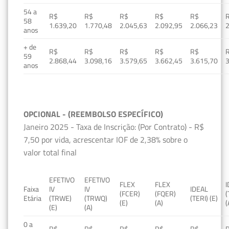
54 a
R$
R$
R$
R$
R$
58
1.639,20
1.770,48
2.045,63
2.092,95
2.066,23
2
anos
+ de
R$
R$
R$
R$
R$
59
2.868,44
3.098,16
3.579,65
3.662,45
3.615,70
3
anos
OPCIONAL - (REEMBOLSO ESPECÍFICO)
Janeiro 2025 - Taxa de Inscrição: (Por Contrato) - R$
7,50 por vida, acrescentar IOF de 2,38% sobre o
valor total final
EFETIVO
EFETIVO
FLEX
FLEX
Faixa
IV
IV
IDEAL
(FCER)
(FQER)
(
Etária
(TRWE)
(TRWQ)
(TERI) (E)
(E)
(A)
(
(E)
(A)
0 a