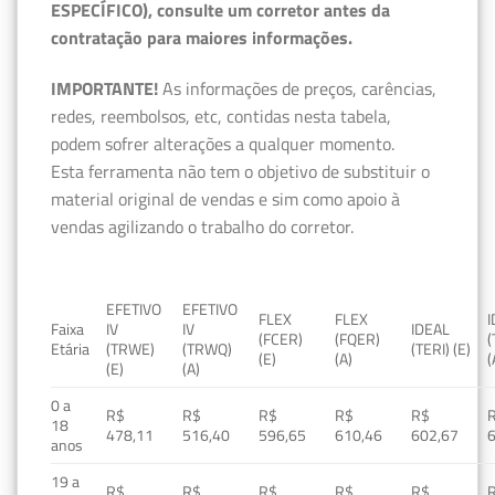
ESPECÍFICO), consulte um corretor antes da
contratação para maiores informações.
IMPORTANTE!
As informações de preços, carências,
redes, reembolsos, etc, contidas nesta tabela,
podem sofrer alterações a qualquer momento.
Esta ferramenta não tem o objetivo de substituir o
material original de vendas e sim como apoio à
vendas agilizando o trabalho do corretor.
EFETIVO
EFETIVO
FLEX
FLEX
Faixa
IV
IV
IDEAL
(FCER)
(FQER)
(
Etária
(TRWE)
(TRWQ)
(TERI) (E)
(E)
(A)
(
(E)
(A)
0 a
R$
R$
R$
R$
R$
18
478,11
516,40
596,65
610,46
602,67
anos
19 a
R$
R$
R$
R$
R$