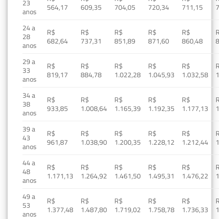
23
564,17
609,35
704,05
720,34
711,15
anos
24 a
R$
R$
R$
R$
R$
28
682,64
737,31
851,89
871,60
860,48
anos
29 a
R$
R$
R$
R$
R$
33
819,17
884,78
1.022,28
1.045,93
1.032,58
1
anos
34 a
R$
R$
R$
R$
R$
38
933,85
1.008,64
1.165,39
1.192,35
1.177,13
1
anos
39 a
R$
R$
R$
R$
R$
43
961,87
1.038,90
1.200,35
1.228,12
1.212,44
1
anos
44 a
R$
R$
R$
R$
R$
48
1.171,13
1.264,92
1.461,50
1.495,31
1.476,22
1
anos
49 a
R$
R$
R$
R$
R$
53
1.377,48
1.487,80
1.719,02
1.758,78
1.736,33
1
anos