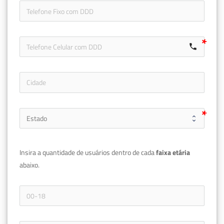
icon-ph
call
Insira a quantidade de usuários dentro de cada 
faixa etária 
abaixo.