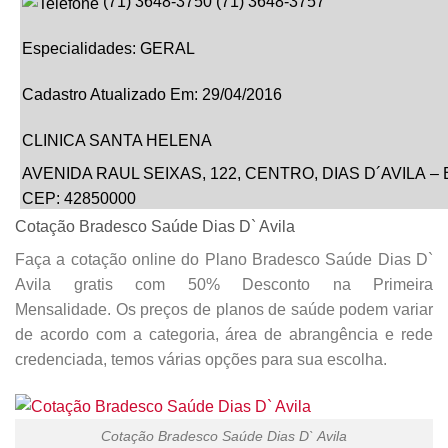
(
71
)
3648-3750
(
71
)
3648-3757
Especialidades:
GERAL
Cadastro Atualizado Em
:
29/04/2016
CLINICA SANTA HELENA
AVENIDA RAUL SEIXAS,
122
, CENTRO,
DIAS D´AVILA
–
CEP: 42850000
Cotação Bradesco Saúde Dias D` Avila
(
71
)
3082-5029
(
71
)
3622-7555
Faça a cotação online do Plano Bradesco Saúde Dias D`
Avila gratis com 50% Desconto na Primeira
Especialidades:
GERAL
Mensalidade. Os preços de planos de saúde podem variar
de acordo com a categoria, área de abrangência e rede
Cadastro Atualizado Em
:
29/04/2016
credenciada, temos várias opções para sua escolha.
Cotação Bradesco Saúde Dias D` Avila