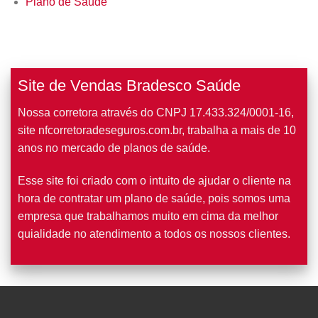
Plano de Saúde
Site de Vendas Bradesco Saúde
Nossa corretora através do CNPJ 17.433.324/0001-16,
site nfcorretoradeseguros.com.br, trabalha a mais de 10
anos no mercado de planos de saúde.
Esse site foi criado com o intuito de ajudar o cliente na
hora de contratar um plano de saúde, pois somos uma
empresa que trabalhamos muito em cima da melhor
quialidade no atendimento a todos os nossos clientes.