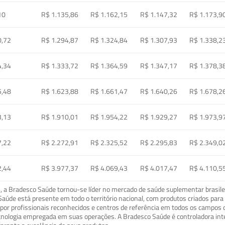
10
R$ 1.135,86
R$ 1.162,15
R$ 1.147,32
R$ 1.173,9
0,72
R$ 1.294,87
R$ 1.324,84
R$ 1.307,93
R$ 1.338,2
4,34
R$ 1.333,72
R$ 1.364,59
R$ 1.347,17
R$ 1.378,3
5,48
R$ 1.623,88
R$ 1.661,47
R$ 1.640,26
R$ 1.678,2
3,13
R$ 1.910,01
R$ 1.954,22
R$ 1.929,27
R$ 1.973,9
7,22
R$ 2.272,91
R$ 2.325,52
R$ 2.295,83
R$ 2.349,0
2,44
R$ 3.977,37
R$ 4.069,43
R$ 4.017,47
R$ 4.110,5
a Bradesco Saúde tornou-se líder no mercado de saúde suplementar brasileir
o Saúde está presente em todo o território nacional, com produtos criados pa
or profissionais reconhecidos e centros de referência em todos os campos 
ecnologia empregada em suas operações. A Bradesco Saúde é controladora in