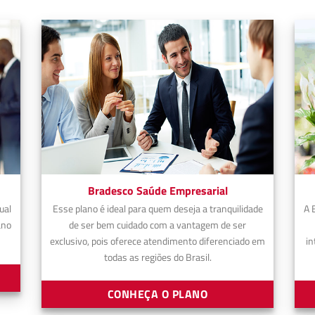
Bradesco Saúde Empresarial
ual
Esse plano é ideal para quem deseja a tranquilidade
A 
ano
de ser bem cuidado com a vantagem de ser
exclusivo, pois oferece atendimento diferenciado em
in
todas as regiões do Brasil.
CONHEÇA O PLANO