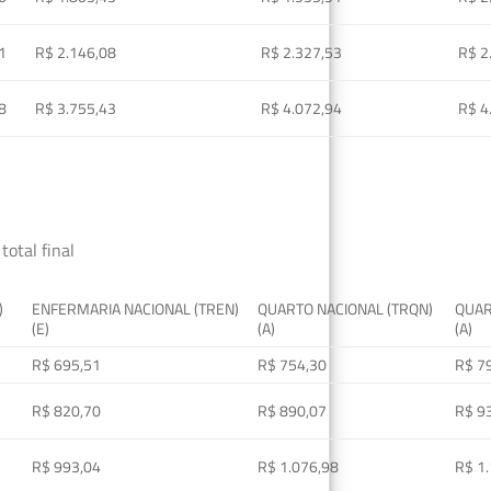
1
R$ 2.146,08
R$ 2.327,53
R$ 2
8
R$ 3.755,43
R$ 4.072,94
R$ 4
total final
)
ENFERMARIA NACIONAL (TREN)
QUARTO NACIONAL (TRQN)
QUAR
(E)
(A)
(A)
R$ 695,51
R$ 754,30
R$ 7
R$ 820,70
R$ 890,07
R$ 9
R$ 993,04
R$ 1.076,98
R$ 1