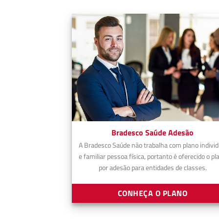
Bradesco Saúde Adesão
A Bradesco Saúde não trabalha com plano individ
e familiar pessoa física, portanto é oferecido o pl
por adesão para entidades de classes.
CONHEÇA O PLANO