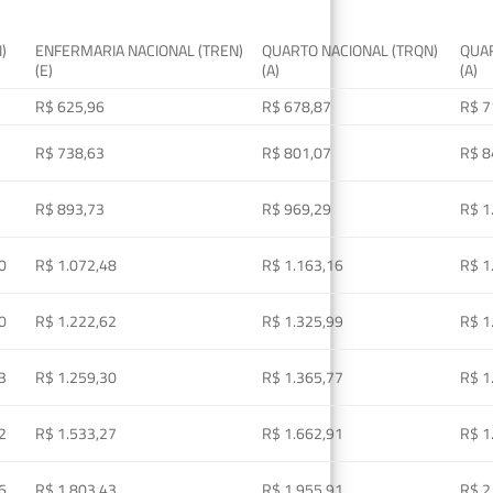
I)
ENFERMARIA NACIONAL (TREN)
QUARTO NACIONAL (TRQN)
QUAR
(E)
(A)
(A)
R$ 625,96
R$ 678,87
R$ 7
R$ 738,63
R$ 801,07
R$ 8
R$ 893,73
R$ 969,29
R$ 1
0
R$ 1.072,48
R$ 1.163,16
R$ 1
0
R$ 1.222,62
R$ 1.325,99
R$ 1
3
R$ 1.259,30
R$ 1.365,77
R$ 1
2
R$ 1.533,27
R$ 1.662,91
R$ 1
6
R$ 1.803,43
R$ 1.955,91
R$ 2