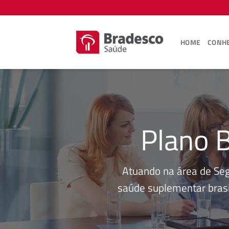
Skip
to
content
HOME
CONHE
Plano 
Atuando na área de Se
saúde suplementar brasi