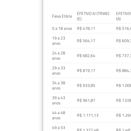
EFETIVO IV (TRWE)
EFETIVO
Faixa Etária
(E)
(A)
0 a 18 anos
R$ 478,11
R$ 516,
19 a 23
R$ 564,17
R$ 609,
anos
24 a 28
R$ 682,64
R$ 737,
anos
29 a 33
R$ 819,17
R$ 884,
anos
34 a 38
R$ 933,85
R$ 1.00
anos
39 a 43
R$ 961,87
R$ 1.03
anos
44 a 48
R$ 1.171,13
R$ 1.26
anos
49 a 53
R$ 1.377,48
R$ 1.48