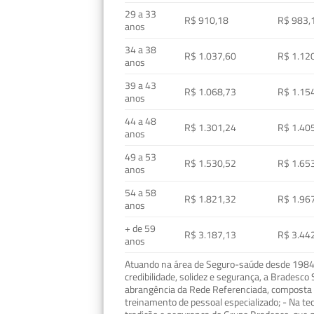
29 a 33
R$ 910,18
R$ 983,
anos
34 a 38
R$ 1.037,60
R$ 1.12
anos
39 a 43
R$ 1.068,73
R$ 1.15
anos
44 a 48
R$ 1.301,24
R$ 1.40
anos
49 a 53
R$ 1.530,52
R$ 1.65
anos
54 a 58
R$ 1.821,32
R$ 1.96
anos
+ de 59
R$ 3.187,13
R$ 3.44
anos
Atuando na área de Seguro-saúde desde 1984, 
credibilidade, solidez e segurança, a Bradesc
abrangência da Rede Referenciada, composta p
treinamento de pessoal especializado; - Na t