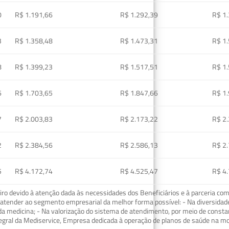
0
R$ 1.191,66
R$ 1.292,39
R$ 1
3
R$ 1.358,48
R$ 1.473,31
R$ 1
8
R$ 1.399,23
R$ 1.517,51
R$ 1
6
R$ 1.703,65
R$ 1.847,66
R$ 1
7
R$ 2.003,83
R$ 2.173,22
R$ 2
2
R$ 2.384,56
R$ 2.586,13
R$ 2
5
R$ 4.172,74
R$ 4.525,47
R$ 4
o devido à atenção dada às necessidades dos Beneficiários e à parceria com
ra atender ao segmento empresarial da melhor forma possível: - Na diversidad
da medicina; - Na valorização do sistema de atendimento, por meio de const
tegral da Mediservice, Empresa dedicada à operação de planos de saúde na 