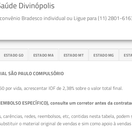
Saúde Divinópolis
convênio Bradesco individual ou Ligue para (11) 2801-6163
ESTADO GO
ESTADO MA
ESTADO MT
ESTADO MG
EST
IAL SÃO PAULO COMPULSÓRIO
50 por vida, acrescentar IOF de 2,38% sobre o valor total final.
EMBOLSO ESPECÍFICO), consulte um corretor antes da contrata
, carências, redes, reembolsos, etc, contidas nesta tabela, podem
ubstituir o material original de vendas e sim como apoio à vendas a