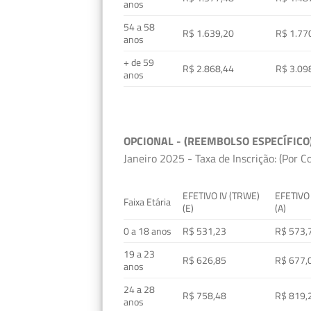
anos
54 a 58
R$ 1.639,20
R$ 1.77
anos
+ de 59
R$ 2.868,44
R$ 3.09
anos
OPCIONAL - (REEMBOLSO ESPECÍFICO
Janeiro 2025 - Taxa de Inscrição: (Por C
EFETIVO IV (TRWE)
EFETIVO
Faixa Etária
(E)
(A)
0 a 18 anos
R$ 531,23
R$ 573,
19 a 23
R$ 626,85
R$ 677,
anos
24 a 28
R$ 758,48
R$ 819,
anos