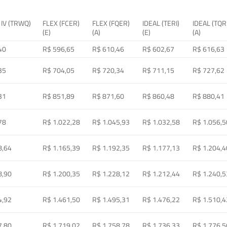
 IV (TRWQ)
FLEX (FCER)
FLEX (FQER)
IDEAL (TERI)
IDEAL (TQR
(E)
(A)
(E)
(A)
40
R$ 596,65
R$ 610,46
R$ 602,67
R$ 616,63
35
R$ 704,05
R$ 720,34
R$ 711,15
R$ 727,62
31
R$ 851,89
R$ 871,60
R$ 860,48
R$ 880,41
78
R$ 1.022,28
R$ 1.045,93
R$ 1.032,58
R$ 1.056,5
8,64
R$ 1.165,39
R$ 1.192,35
R$ 1.177,13
R$ 1.204,4
8,90
R$ 1.200,35
R$ 1.228,12
R$ 1.212,44
R$ 1.240,5
4,92
R$ 1.461,50
R$ 1.495,31
R$ 1.476,22
R$ 1.510,4
7,80
R$ 1.719,02
R$ 1.758,78
R$ 1.736,33
R$ 1.776,5