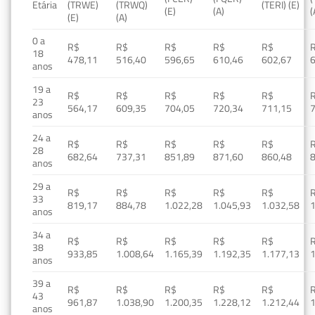
Etária
(TRWE)
(TRWQ)
(TERI) (E)
(E)
(A)
(
(E)
(A)
0 a
R$
R$
R$
R$
R$
18
478,11
516,40
596,65
610,46
602,67
anos
19 a
R$
R$
R$
R$
R$
23
564,17
609,35
704,05
720,34
711,15
anos
24 a
R$
R$
R$
R$
R$
28
682,64
737,31
851,89
871,60
860,48
anos
29 a
R$
R$
R$
R$
R$
33
819,17
884,78
1.022,28
1.045,93
1.032,58
1
anos
34 a
R$
R$
R$
R$
R$
38
933,85
1.008,64
1.165,39
1.192,35
1.177,13
1
anos
39 a
R$
R$
R$
R$
R$
43
961,87
1.038,90
1.200,35
1.228,12
1.212,44
1
anos