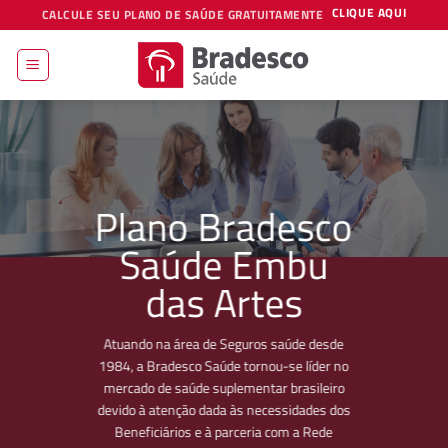
Skip
CLIQUE AQUI
CALCULE SEU PLANO DE SAÚDE GRATUITAMENTE
to
content
Plano Bradesco
Saúde Embu
das Artes
Atuando na área de Seguros saúde desde
1984, a Bradesco Saúde tornou-se líder no
mercado de saúde suplementar brasileiro
devido à atenção dada às necessidades dos
Beneficiários e à parceria com a Rede