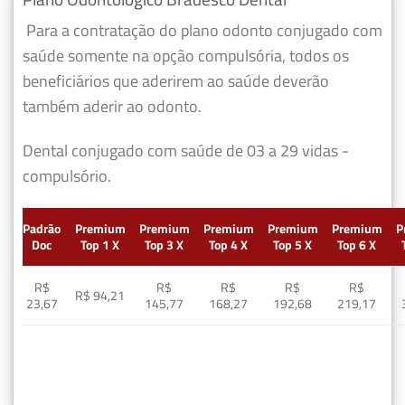
Para a contratação do plano odonto conjugado com
saúde somente na opção compulsória, todos os
beneficiários que aderirem ao saúde deverão
também aderir ao odonto.
Dental conjugado com saúde de 03 a 29 vidas -
compulsório.
Padrão
Premium
Premium
Premium
Premium
Premium
P
Doc
Top 1 X
Top 3 X
Top 4 X
Top 5 X
Top 6 X
R$
R$
R$
R$
R$
R$ 94,21
23,67
145,77
168,27
192,68
219,17