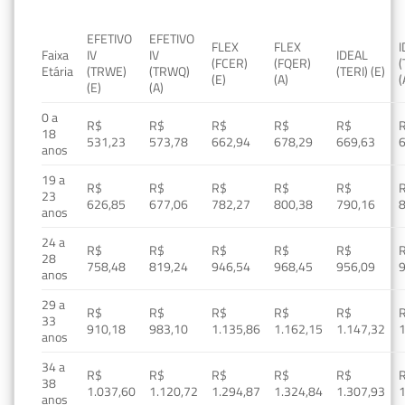
EFETIVO
EFETIVO
FLEX
FLEX
Faixa
IV
IV
IDEAL
(FCER)
(FQER)
(
Etária
(TRWE)
(TRWQ)
(TERI) (E)
(E)
(A)
(
(E)
(A)
0 a
R$
R$
R$
R$
R$
18
531,23
573,78
662,94
678,29
669,63
anos
19 a
R$
R$
R$
R$
R$
23
626,85
677,06
782,27
800,38
790,16
anos
24 a
R$
R$
R$
R$
R$
28
758,48
819,24
946,54
968,45
956,09
anos
29 a
R$
R$
R$
R$
R$
33
910,18
983,10
1.135,86
1.162,15
1.147,32
1
anos
34 a
R$
R$
R$
R$
R$
38
1.037,60
1.120,72
1.294,87
1.324,84
1.307,93
1
anos