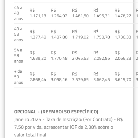
44 a
R$
R$
R$
R$
R$
48
1.171,13
1.264,92
1.461,50
1.495,31
1.476,22
1
anos
49 a
R$
R$
R$
R$
R$
53
1.377,48
1.487,80
1.719,02
1.758,78
1.736,33
1
anos
54 a
R$
R$
R$
R$
R$
58
1.639,20
1.770,48
2.045,63
2.092,95
2.066,23
2
anos
+ de
R$
R$
R$
R$
R$
59
2.868,44
3.098,16
3.579,65
3.662,45
3.615,70
3
anos
OPCIONAL - (REEMBOLSO ESPECÍFICO)
Janeiro 2025 - Taxa de Inscrição: (Por Contrato) - R$
7,50 por vida, acrescentar IOF de 2,38% sobre o
valor total final