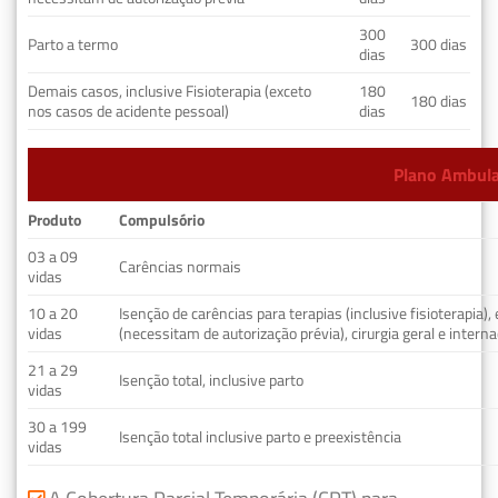
300
Parto a termo
300 dias
dias
Demais casos, inclusive Fisioterapia (exceto
180
180 dias
nos casos de acidente pessoal)
dias
Plano Ambulat
Produto
Compulsório
03 a 09
Carências normais
vidas
10 a 20
Isenção de carências para terapias (inclusive fisioterapia)
vidas
(necessitam de autorização prévia), cirurgia geral e interna
21 a 29
Isenção total, inclusive parto
vidas
30 a 199
Isenção total inclusive parto e preexistência
vidas