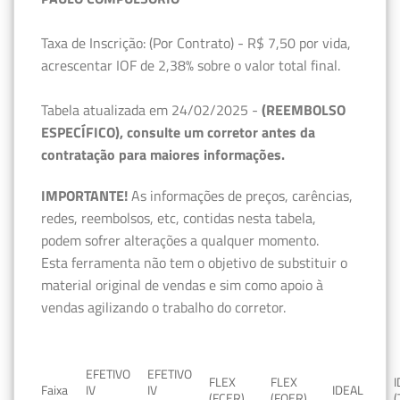
Taxa de Inscrição: (Por Contrato) - R$ 7,50 por vida,
acrescentar IOF de 2,38% sobre o valor total final.
Tabela atualizada em 24/02/2025 -
(REEMBOLSO
ESPECÍFICO), consulte um corretor antes da
contratação para maiores informações.
IMPORTANTE!
As informações de preços, carências,
redes, reembolsos, etc, contidas nesta tabela,
podem sofrer alterações a qualquer momento.
Esta ferramenta não tem o objetivo de substituir o
material original de vendas e sim como apoio à
vendas agilizando o trabalho do corretor.
EFETIVO
EFETIVO
FLEX
FLEX
Faixa
IV
IV
IDEAL
(FCER)
(FQER)
(