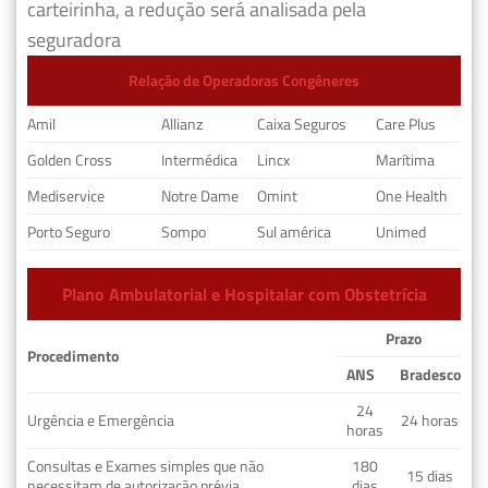
carteirinha, a redução será analisada pela
seguradora
Relação de Operadoras Congêneres
Amil
Allianz
Caixa Seguros
Care Plus
Golden Cross
Intermédica
Lincx
Marítima
Mediservice
Notre Dame
Omint
One Health
Porto Seguro
Sompo
Sul américa
Unimed
Plano Ambulatorial e Hospitalar com Obstetrícia
Prazo
Procedimento
ANS
Bradesco
24
Urgência e Emergência
24 horas
horas
Consultas e Exames simples que não
180
15 dias
necessitam de autorização prévia
dias