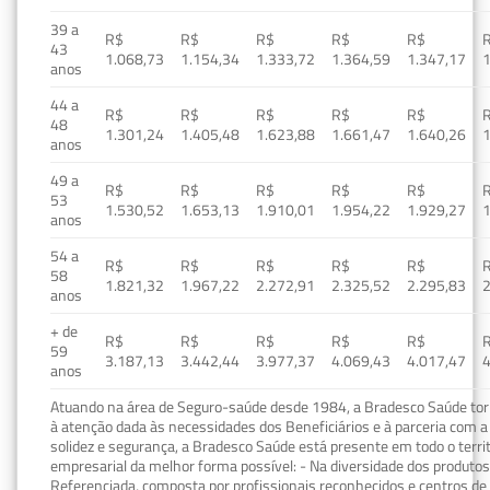
39 a
R$
R$
R$
R$
R$
43
1.068,73
1.154,34
1.333,72
1.364,59
1.347,17
1
anos
44 a
R$
R$
R$
R$
R$
48
1.301,24
1.405,48
1.623,88
1.661,47
1.640,26
1
anos
49 a
R$
R$
R$
R$
R$
53
1.530,52
1.653,13
1.910,01
1.954,22
1.929,27
1
anos
54 a
R$
R$
R$
R$
R$
58
1.821,32
1.967,22
2.272,91
2.325,52
2.295,83
2
anos
+ de
R$
R$
R$
R$
R$
59
3.187,13
3.442,44
3.977,37
4.069,43
4.017,47
4
anos
Atuando na área de Seguro-saúde desde 1984, a Bradesco Saúde torn
à atenção dada às necessidades dos Beneficiários e à parceria com a 
solidez e segurança, a Bradesco Saúde está presente em todo o terri
empresarial da melhor forma possível: - Na diversidade dos produto
Referenciada, composta por profissionais reconhecidos e centros de