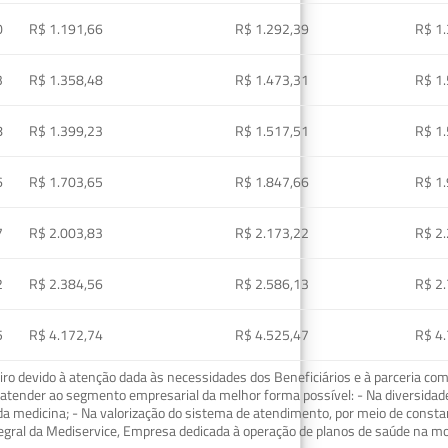
0
R$ 1.191,66
R$ 1.292,39
R$ 1
3
R$ 1.358,48
R$ 1.473,31
R$ 1
8
R$ 1.399,23
R$ 1.517,51
R$ 1
6
R$ 1.703,65
R$ 1.847,66
R$ 1
7
R$ 2.003,83
R$ 2.173,22
R$ 2
2
R$ 2.384,56
R$ 2.586,13
R$ 2
5
R$ 4.172,74
R$ 4.525,47
R$ 4
o devido à atenção dada às necessidades dos Beneficiários e à parceria com
ra atender ao segmento empresarial da melhor forma possível: - Na diversidad
da medicina; - Na valorização do sistema de atendimento, por meio de const
tegral da Mediservice, Empresa dedicada à operação de planos de saúde na 