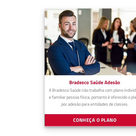
Bradesco Saúde Adesão
A Bradesco Saúde não trabalha com plano individ
e familiar pessoa física, portanto é oferecido o pl
por adesão para entidades de classes.
CONHEÇA O PLANO