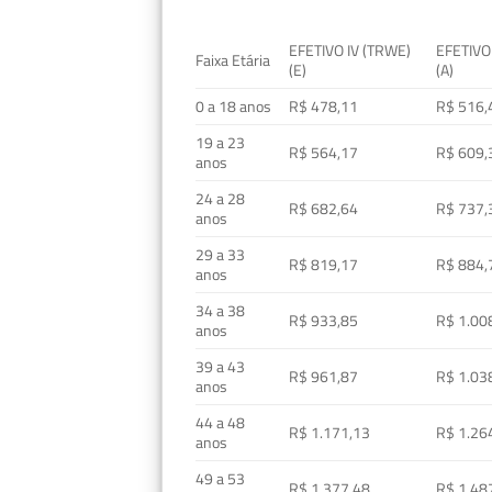
EFETIVO IV (TRWE)
EFETIVO
Faixa Etária
(E)
(A)
0 a 18 anos
R$ 478,11
R$ 516,
19 a 23
R$ 564,17
R$ 609,
anos
24 a 28
R$ 682,64
R$ 737,
anos
29 a 33
R$ 819,17
R$ 884,
anos
34 a 38
R$ 933,85
R$ 1.00
anos
39 a 43
R$ 961,87
R$ 1.03
anos
44 a 48
R$ 1.171,13
R$ 1.26
anos
49 a 53
R$ 1.377,48
R$ 1.48