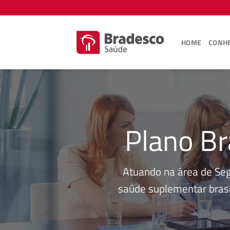
Skip
to
content
HOME
CONHE
Plano Br
Atuando na área de Se
saúde suplementar brasi