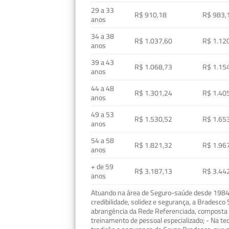
29 a 33
R$ 910,18
R$ 983,
anos
34 a 38
R$ 1.037,60
R$ 1.12
anos
39 a 43
R$ 1.068,73
R$ 1.15
anos
44 a 48
R$ 1.301,24
R$ 1.40
anos
49 a 53
R$ 1.530,52
R$ 1.65
anos
54 a 58
R$ 1.821,32
R$ 1.96
anos
+ de 59
R$ 3.187,13
R$ 3.44
anos
Atuando na área de Seguro-saúde desde 1984, 
credibilidade, solidez e segurança, a Bradesc
abrangência da Rede Referenciada, composta p
treinamento de pessoal especializado; - Na t