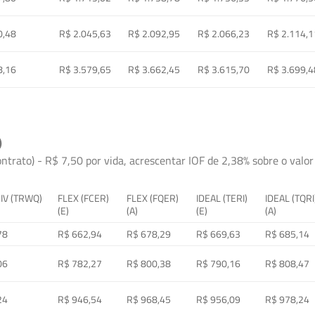
0,48
R$ 2.045,63
R$ 2.092,95
R$ 2.066,23
R$ 2.114,1
8,16
R$ 3.579,65
R$ 3.662,45
R$ 3.615,70
R$ 3.699,4
)
ontrato) - R$ 7,50 por vida, acrescentar IOF de 2,38% sobre o valor 
 IV (TRWQ)
FLEX (FCER)
FLEX (FQER)
IDEAL (TERI)
IDEAL (TQRI
(E)
(A)
(E)
(A)
78
R$ 662,94
R$ 678,29
R$ 669,63
R$ 685,14
06
R$ 782,27
R$ 800,38
R$ 790,16
R$ 808,47
24
R$ 946,54
R$ 968,45
R$ 956,09
R$ 978,24