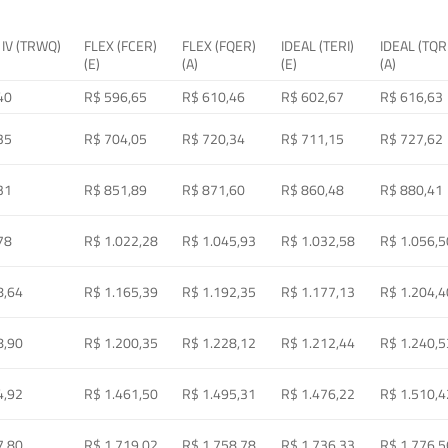
 IV (TRWQ)
FLEX (FCER)
FLEX (FQER)
IDEAL (TERI)
IDEAL (TQR
(E)
(A)
(E)
(A)
40
R$ 596,65
R$ 610,46
R$ 602,67
R$ 616,63
35
R$ 704,05
R$ 720,34
R$ 711,15
R$ 727,62
31
R$ 851,89
R$ 871,60
R$ 860,48
R$ 880,41
78
R$ 1.022,28
R$ 1.045,93
R$ 1.032,58
R$ 1.056,5
8,64
R$ 1.165,39
R$ 1.192,35
R$ 1.177,13
R$ 1.204,4
8,90
R$ 1.200,35
R$ 1.228,12
R$ 1.212,44
R$ 1.240,5
4,92
R$ 1.461,50
R$ 1.495,31
R$ 1.476,22
R$ 1.510,4
7,80
R$ 1.719,02
R$ 1.758,78
R$ 1.736,33
R$ 1.776,5