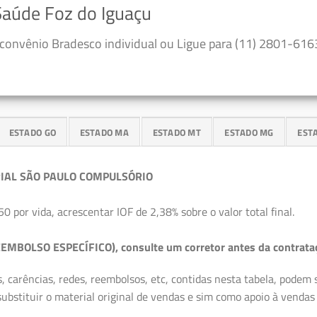
Saúde Foz do Iguaçu
convênio Bradesco individual ou Ligue para (11) 2801-6163
ESTADO GO
ESTADO MA
ESTADO MT
ESTADO MG
EST
IAL SÃO PAULO COMPULSÓRIO
50 por vida, acrescentar IOF de 2,38% sobre o valor total final.
EMBOLSO ESPECÍFICO), consulte um corretor antes da contrata
, carências, redes, reembolsos, etc, contidas nesta tabela, podem
ubstituir o material original de vendas e sim como apoio à vendas a