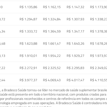
10
R$ 1.135,86
R$ 1.162,15
R$ 1.147,32
R$ 1.173,9
0,72
R$ 1.294,87
R$ 1.324,84
R$ 1.307,93
R$ 1.338,2
4,34
R$ 1.333,72
R$ 1.364,59
R$ 1.347,17
R$ 1.378,3
5,48
R$ 1.623,88
R$ 1.661,47
R$ 1.640,26
R$ 1.678,2
3,13
R$ 1.910,01
R$ 1.954,22
R$ 1.929,27
R$ 1.973,9
7,22
R$ 2.272,91
R$ 2.325,52
R$ 2.295,83
R$ 2.349,0
2,44
R$ 3.977,37
R$ 4.069,43
R$ 4.017,47
R$ 4.110,5
a Bradesco Saúde tornou-se líder no mercado de saúde suplementar brasileir
o Saúde está presente em todo o território nacional, com produtos criados pa
or profissionais reconhecidos e centros de referência em todos os campos 
ecnologia empregada em suas operações. A Bradesco Saúde é controladora in