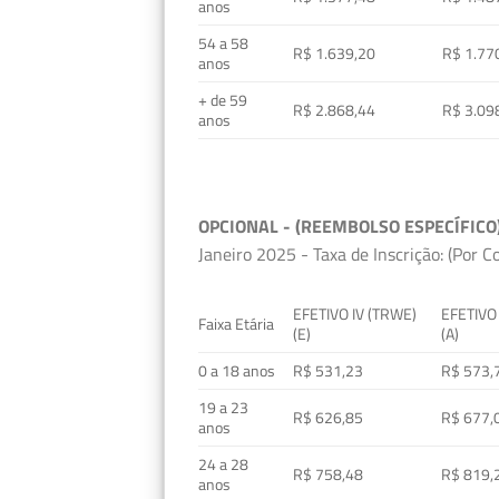
anos
54 a 58
R$ 1.639,20
R$ 1.77
anos
+ de 59
R$ 2.868,44
R$ 3.09
anos
OPCIONAL - (REEMBOLSO ESPECÍFICO
Janeiro 2025 - Taxa de Inscrição: (Por C
EFETIVO IV (TRWE)
EFETIVO
Faixa Etária
(E)
(A)
0 a 18 anos
R$ 531,23
R$ 573,
19 a 23
R$ 626,85
R$ 677,
anos
24 a 28
R$ 758,48
R$ 819,
anos