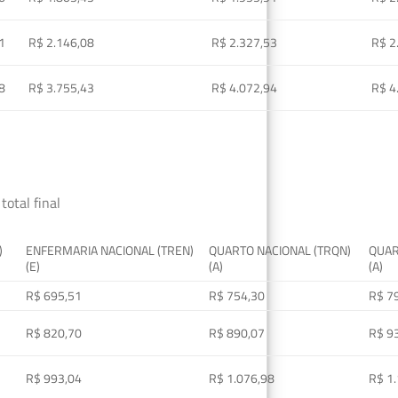
1
R$ 2.146,08
R$ 2.327,53
R$ 2
8
R$ 3.755,43
R$ 4.072,94
R$ 4
total final
)
ENFERMARIA NACIONAL (TREN)
QUARTO NACIONAL (TRQN)
QUAR
(E)
(A)
(A)
R$ 695,51
R$ 754,30
R$ 7
R$ 820,70
R$ 890,07
R$ 9
R$ 993,04
R$ 1.076,98
R$ 1