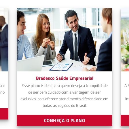
Bradesco Saúde Empresarial
ual
Esse plano é ideal para quem deseja a tranquilidade
A 
ano
de ser bem cuidado com a vantagem de ser
exclusivo, pois oferece atendimento diferenciado em
in
todas as regiões do Brasil.
CONHEÇA O PLANO