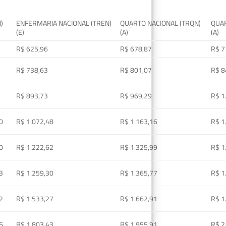
I)
ENFERMARIA NACIONAL (TREN)
QUARTO NACIONAL (TRQN)
QUAR
(E)
(A)
(A)
R$ 625,96
R$ 678,87
R$ 7
R$ 738,63
R$ 801,07
R$ 8
R$ 893,73
R$ 969,29
R$ 1
0
R$ 1.072,48
R$ 1.163,16
R$ 1
0
R$ 1.222,62
R$ 1.325,99
R$ 1
3
R$ 1.259,30
R$ 1.365,77
R$ 1
2
R$ 1.533,27
R$ 1.662,91
R$ 1
6
R$ 1.803,43
R$ 1.955,91
R$ 2