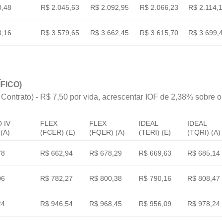
0,48
R$ 2.045,63
R$ 2.092,95
R$ 2.066,23
R$ 2.114,
8,16
R$ 3.579,65
R$ 3.662,45
R$ 3.615,70
R$ 3.699,
FICO)
 Contrato) - R$ 7,50 por vida, acrescentar IOF de 2,38% sobre o v
 IV
FLEX
FLEX
IDEAL
IDEAL
(A)
(FCER) (E)
(FQER) (A)
(TERI) (E)
(TQRI) (A)
78
R$ 662,94
R$ 678,29
R$ 669,63
R$ 685,14
06
R$ 782,27
R$ 800,38
R$ 790,16
R$ 808,47
24
R$ 946,54
R$ 968,45
R$ 956,09
R$ 978,24