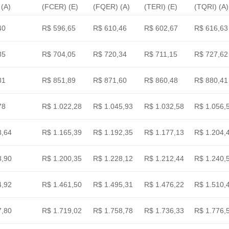
(A)
(FCER) (E)
(FQER) (A)
(TERI) (E)
(TQRI) (A)
40
R$ 596,65
R$ 610,46
R$ 602,67
R$ 616,63
35
R$ 704,05
R$ 720,34
R$ 711,15
R$ 727,62
31
R$ 851,89
R$ 871,60
R$ 860,48
R$ 880,41
78
R$ 1.022,28
R$ 1.045,93
R$ 1.032,58
R$ 1.056,
8,64
R$ 1.165,39
R$ 1.192,35
R$ 1.177,13
R$ 1.204,
8,90
R$ 1.200,35
R$ 1.228,12
R$ 1.212,44
R$ 1.240,
4,92
R$ 1.461,50
R$ 1.495,31
R$ 1.476,22
R$ 1.510,
7,80
R$ 1.719,02
R$ 1.758,78
R$ 1.736,33
R$ 1.776,