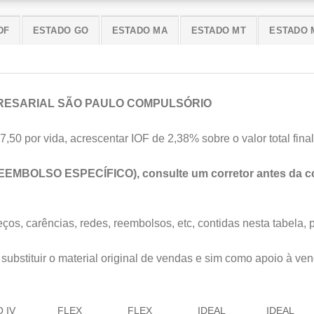
DF
ESTADO GO
ESTADO MA
ESTADO MT
ESTADO 
RESARIAL SÃO PAULO COMPULSÓRIO
7,50 por vida, acrescentar IOF de 2,38% sobre o valor total final
EEMBOLSO ESPECÍFICO), consulte um corretor antes da co
os, carências, redes, reembolsos, etc, contidas nesta tabela, 
substituir o material original de vendas e sim como apoio à ven
 IV
FLEX
FLEX
IDEAL
IDEAL