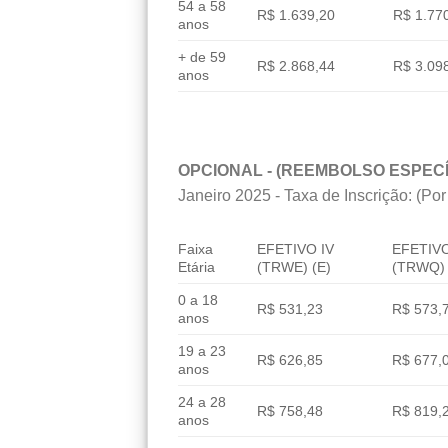
54 a 58
R$ 1.639,20
R$ 1.77
anos
+ de 59
R$ 2.868,44
R$ 3.09
anos
OPCIONAL - (REEMBOLSO ESPECÍ
Janeiro 2025 - Taxa de Inscrição: (Por
Faixa
EFETIVO IV
EFETIVO
Etária
(TRWE) (E)
(TRWQ) 
0 a 18
R$ 531,23
R$ 573,
anos
19 a 23
R$ 626,85
R$ 677,
anos
24 a 28
R$ 758,48
R$ 819,
anos