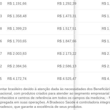
90
R$ 1.191,66
R$ 1.292,39
R$ 1
23
R$ 1.358,48
R$ 1.473,31
R$ 1
38
R$ 1.399,23
R$ 1.517,51
R$ 1
26
R$ 1.703,65
R$ 1.847,66
R$ 1
97
R$ 2.003,83
R$ 2.173,22
R$ 2
02
R$ 2.384,56
R$ 2.586,13
R$ 2
55
R$ 4.172,74
R$ 4.525,47
R$ 4
ar brasileiro devido à atenção dada às necessidades dos Beneficiári
 nacional, com produtos criados para atender ao segmento empresarial
nhecidos e centros de referência em todos os campos da medicina; - 
empregada em suas operações. A Bradesco Saúde é controladora integ
adesco, que garante a excelência de seus produtos.