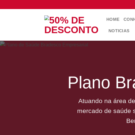
Skip
to
content
HOME
CONH
NOTICIAS
Plano B
Atuando na área de
mercado de saúde s
Be