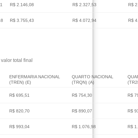
11
R$ 2.146,08
R$ 2.327,53
R$ 2
48
R$ 3.755,43
R$ 4.072,94
R$ 4
alor total final
ENFERMARIA NACIONAL
QUARTO NACIONAL
QUA
(TREN) (E)
(TRQN) (A)
(TR2
R$ 695,51
R$ 754,30
R$ 7
R$ 820,70
R$ 890,07
R$ 9
R$ 993,04
R$ 1.076,98
R$ 1