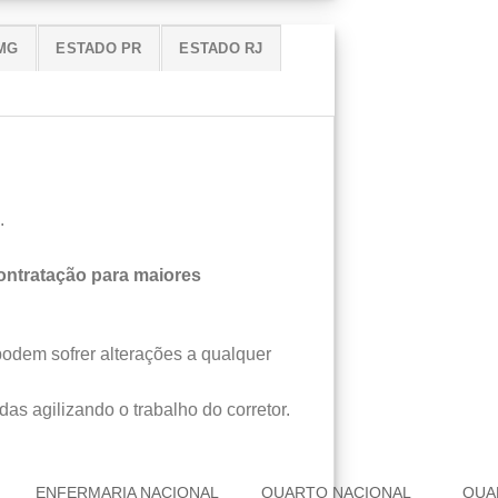
MG
ESTADO PR
ESTADO RJ
.
ntratação para maiores
podem sofrer alterações a qualquer
das agilizando o trabalho do corretor.
ENFERMARIA NACIONAL
QUARTO NACIONAL
QUA