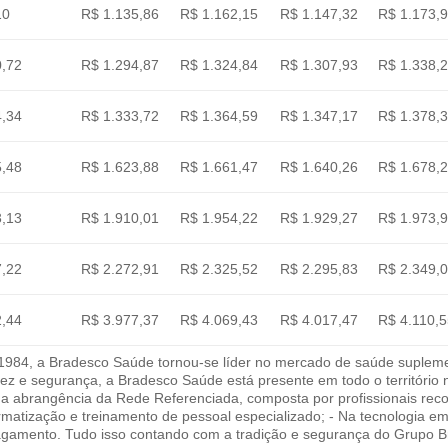
10
R$ 1.135,86
R$ 1.162,15
R$ 1.147,32
R$ 1.173,
0,72
R$ 1.294,87
R$ 1.324,84
R$ 1.307,93
R$ 1.338,
4,34
R$ 1.333,72
R$ 1.364,59
R$ 1.347,17
R$ 1.378,
5,48
R$ 1.623,88
R$ 1.661,47
R$ 1.640,26
R$ 1.678,
3,13
R$ 1.910,01
R$ 1.954,22
R$ 1.929,27
R$ 1.973,
7,22
R$ 2.272,91
R$ 2.325,52
R$ 2.295,83
R$ 2.349,
2,44
R$ 3.977,37
R$ 4.069,43
R$ 4.017,47
R$ 4.110,
84, a Bradesco Saúde tornou-se líder no mercado de saúde suplement
idez e segurança, a Bradesco Saúde está presente em todo o território
Na abrangência da Rede Referenciada, composta por profissionais reco
rmatização e treinamento de pessoal especializado; - Na tecnologia 
gamento. Tudo isso contando com a tradição e segurança do Grupo Br