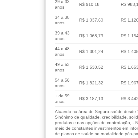
29 a 33
R$ 910,18
R$ 983,
anos
34 a 38
R$ 1.037,60
R$ 1.12
anos
39 a 43
R$ 1.068,73
R$ 1.15
anos
44 a 48
R$ 1.301,24
R$ 1.40
anos
49 a 53
R$ 1.530,52
R$ 1.65
anos
54 a 58
R$ 1.821,32
R$ 1.96
anos
+ de 59
R$ 3.187,13
R$ 3.44
anos
Atuando na área de Seguro-saúde desde 19
Sinônimo de qualidade, credibilidade, sol
produtos e nas opções de contratação; - 
meio de constantes investimentos em info
de planos de saúde na modalidade pós-pa