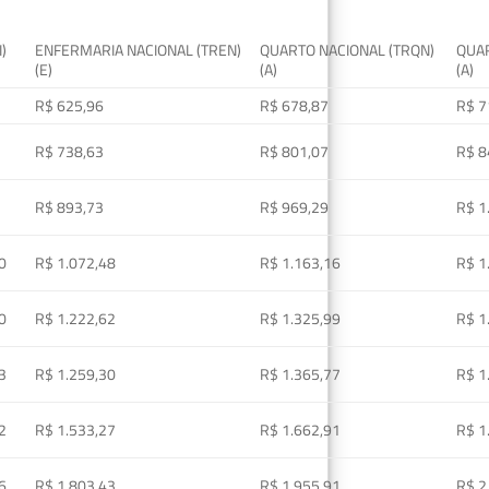
I)
ENFERMARIA NACIONAL (TREN)
QUARTO NACIONAL (TRQN)
QUAR
(E)
(A)
(A)
R$ 625,96
R$ 678,87
R$ 7
R$ 738,63
R$ 801,07
R$ 8
R$ 893,73
R$ 969,29
R$ 1
0
R$ 1.072,48
R$ 1.163,16
R$ 1
0
R$ 1.222,62
R$ 1.325,99
R$ 1
3
R$ 1.259,30
R$ 1.365,77
R$ 1
2
R$ 1.533,27
R$ 1.662,91
R$ 1
6
R$ 1.803,43
R$ 1.955,91
R$ 2