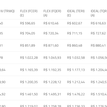
 IV (TRWQ)
FLEX (FCER)
FLEX (FQER)
IDEAL (TERI)
IDEAL (TQR
(E)
(A)
(E)
(A)
40
R$ 596,65
R$ 610,46
R$ 602,67
R$ 616,63
35
R$ 704,05
R$ 720,34
R$ 711,15
R$ 727,62
31
R$ 851,89
R$ 871,60
R$ 860,48
R$ 880,41
78
R$ 1.022,28
R$ 1.045,93
R$ 1.032,58
R$ 1.056,5
8,64
R$ 1.165,39
R$ 1.192,35
R$ 1.177,13
R$ 1.204,4
8,90
R$ 1.200,35
R$ 1.228,12
R$ 1.212,44
R$ 1.240,5
4,92
R$ 1.461,50
R$ 1.495,31
R$ 1.476,22
R$ 1.510,4
7,80
R$ 1.719,02
R$ 1.758,78
R$ 1.736,33
R$ 1.776,5