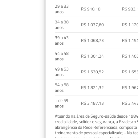
29 a 33
R$ 910,18
R$ 983,
anos
34 a 38
R$ 1.037,60
R$ 1.12
anos
39 a 43
R$ 1.068,73
R$ 1.15
anos
44 a 48
R$ 1.301,24
R$ 1.40
anos
49 a 53
R$ 1.530,52
R$ 1.65
anos
54 a 58
R$ 1.821,32
R$ 1.96
anos
+ de 59
R$ 3.187,13
R$ 3.44
anos
Atuando na área de Seguro-saúde desde 1984, 
credibilidade, solidez e segurança, a Bradesc
abrangência da Rede Referenciada, composta p
treinamento de pessoal especializado; - Na t