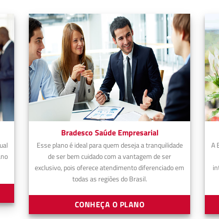
Bradesco Saúde Empresarial
ual
Esse plano é ideal para quem deseja a tranquilidade
A 
ano
de ser bem cuidado com a vantagem de ser
exclusivo, pois oferece atendimento diferenciado em
in
todas as regiões do Brasil.
CONHEÇA O PLANO