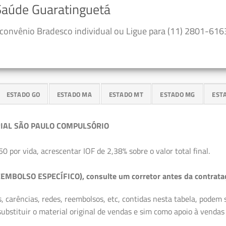
Saúde Guaratinguetá
convênio Bradesco individual ou Ligue para (11) 2801-6163
ESTADO GO
ESTADO MA
ESTADO MT
ESTADO MG
EST
IAL SÃO PAULO COMPULSÓRIO
50 por vida, acrescentar IOF de 2,38% sobre o valor total final.
EMBOLSO ESPECÍFICO), consulte um corretor antes da contrata
, carências, redes, reembolsos, etc, contidas nesta tabela, podem
ubstituir o material original de vendas e sim como apoio à vendas a