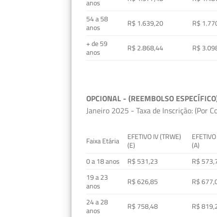
anos
54 a 58
R$ 1.639,20
R$ 1.77
anos
+ de 59
R$ 2.868,44
R$ 3.09
anos
OPCIONAL - (REEMBOLSO ESPECÍFICO
Janeiro 2025 - Taxa de Inscrição: (Por C
EFETIVO IV (TRWE)
EFETIVO
Faixa Etária
(E)
(A)
0 a 18 anos
R$ 531,23
R$ 573,
19 a 23
R$ 626,85
R$ 677,
anos
24 a 28
R$ 758,48
R$ 819,
anos