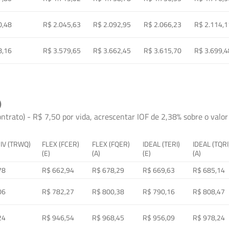
0,48
R$ 2.045,63
R$ 2.092,95
R$ 2.066,23
R$ 2.114,1
8,16
R$ 3.579,65
R$ 3.662,45
R$ 3.615,70
R$ 3.699,4
)
ontrato) - R$ 7,50 por vida, acrescentar IOF de 2,38% sobre o valor 
 IV (TRWQ)
FLEX (FCER)
FLEX (FQER)
IDEAL (TERI)
IDEAL (TQRI
(E)
(A)
(E)
(A)
78
R$ 662,94
R$ 678,29
R$ 669,63
R$ 685,14
06
R$ 782,27
R$ 800,38
R$ 790,16
R$ 808,47
24
R$ 946,54
R$ 968,45
R$ 956,09
R$ 978,24