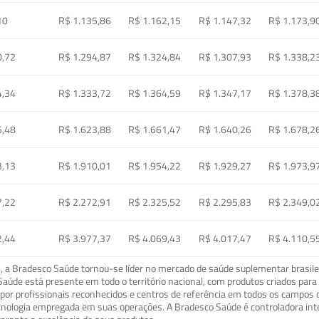
10
R$ 1.135,86
R$ 1.162,15
R$ 1.147,32
R$ 1.173,9
0,72
R$ 1.294,87
R$ 1.324,84
R$ 1.307,93
R$ 1.338,2
4,34
R$ 1.333,72
R$ 1.364,59
R$ 1.347,17
R$ 1.378,3
5,48
R$ 1.623,88
R$ 1.661,47
R$ 1.640,26
R$ 1.678,2
3,13
R$ 1.910,01
R$ 1.954,22
R$ 1.929,27
R$ 1.973,9
7,22
R$ 2.272,91
R$ 2.325,52
R$ 2.295,83
R$ 2.349,0
2,44
R$ 3.977,37
R$ 4.069,43
R$ 4.017,47
R$ 4.110,5
a Bradesco Saúde tornou-se líder no mercado de saúde suplementar brasileir
o Saúde está presente em todo o território nacional, com produtos criados pa
or profissionais reconhecidos e centros de referência em todos os campos 
ecnologia empregada em suas operações. A Bradesco Saúde é controladora in