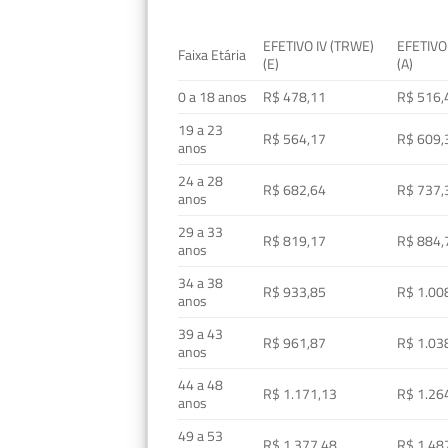
EFETIVO IV (TRWE)
EFETIVO
Faixa Etária
(E)
(A)
0 a 18 anos
R$ 478,11
R$ 516,
19 a 23
R$ 564,17
R$ 609,
anos
24 a 28
R$ 682,64
R$ 737,
anos
29 a 33
R$ 819,17
R$ 884,
anos
34 a 38
R$ 933,85
R$ 1.00
anos
39 a 43
R$ 961,87
R$ 1.03
anos
44 a 48
R$ 1.171,13
R$ 1.26
anos
49 a 53
R$ 1.377,48
R$ 1.48