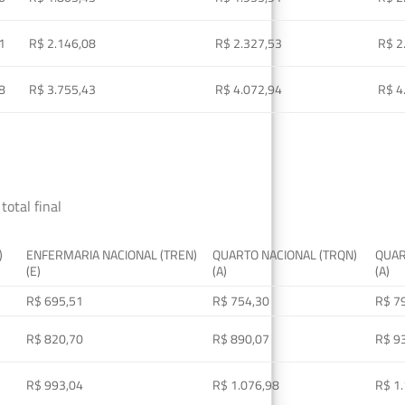
1
R$ 2.146,08
R$ 2.327,53
R$ 2
8
R$ 3.755,43
R$ 4.072,94
R$ 4
total final
)
ENFERMARIA NACIONAL (TREN)
QUARTO NACIONAL (TRQN)
QUAR
(E)
(A)
(A)
R$ 695,51
R$ 754,30
R$ 7
R$ 820,70
R$ 890,07
R$ 9
R$ 993,04
R$ 1.076,98
R$ 1