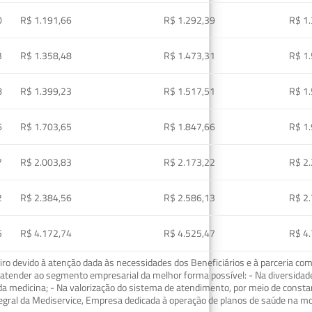
0
R$ 1.191,66
R$ 1.292,39
R$ 1
3
R$ 1.358,48
R$ 1.473,31
R$ 1
8
R$ 1.399,23
R$ 1.517,51
R$ 1
6
R$ 1.703,65
R$ 1.847,66
R$ 1
7
R$ 2.003,83
R$ 2.173,22
R$ 2
2
R$ 2.384,56
R$ 2.586,13
R$ 2
5
R$ 4.172,74
R$ 4.525,47
R$ 4
o devido à atenção dada às necessidades dos Beneficiários e à parceria com
ra atender ao segmento empresarial da melhor forma possível: - Na diversidad
da medicina; - Na valorização do sistema de atendimento, por meio de const
tegral da Mediservice, Empresa dedicada à operação de planos de saúde na 