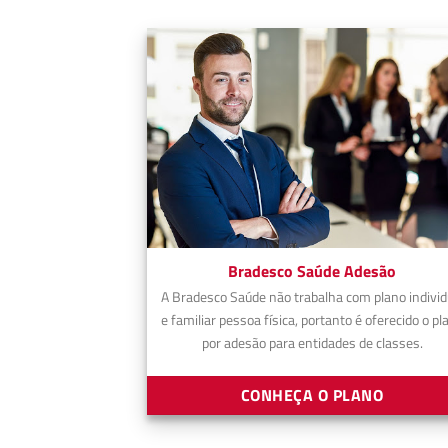
Bradesco Saúde Adesão
A Bradesco Saúde não trabalha com plano individ
e familiar pessoa física, portanto é oferecido o pl
por adesão para entidades de classes.
CONHEÇA O PLANO