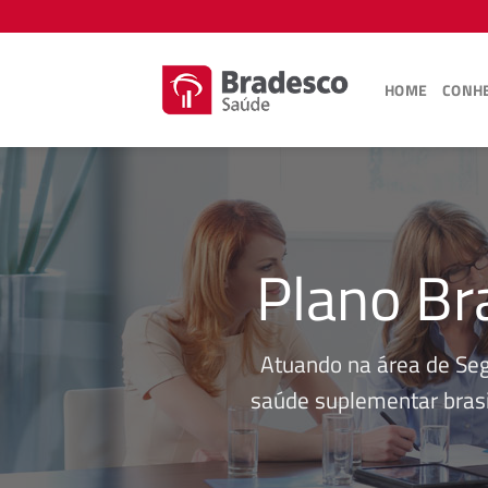
Skip
to
content
HOME
CONHE
Plano Br
Atuando na área de Se
saúde suplementar brasi