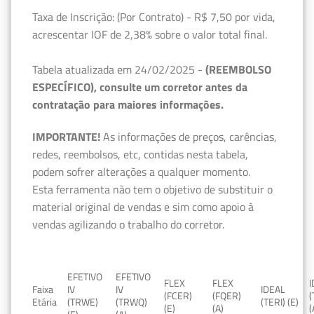
Taxa de Inscrição: (Por Contrato) - R$ 7,50 por vida,
acrescentar IOF de 2,38% sobre o valor total final.
Tabela atualizada em 24/02/2025 -
(REEMBOLSO
ESPECÍFICO), consulte um corretor antes da
contratação para maiores informações.
IMPORTANTE!
As informações de preços, carências,
redes, reembolsos, etc, contidas nesta tabela,
podem sofrer alterações a qualquer momento.
Esta ferramenta não tem o objetivo de substituir o
material original de vendas e sim como apoio à
vendas agilizando o trabalho do corretor.
EFETIVO
EFETIVO
FLEX
FLEX
Faixa
IV
IV
IDEAL
(FCER)
(FQER)
(
Etária
(TRWE)
(TRWQ)
(TERI) (E)
(E)
(A)
(