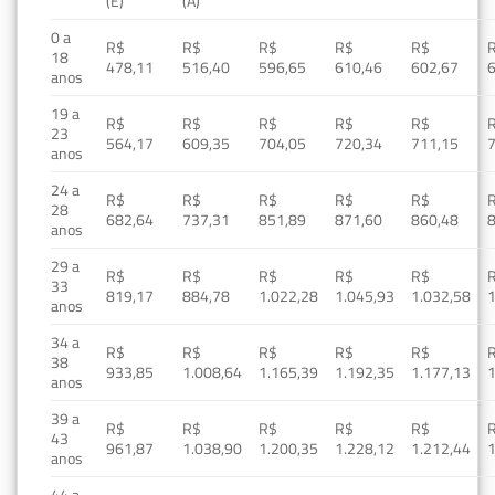
(E)
(A)
0 a
R$
R$
R$
R$
R$
18
478,11
516,40
596,65
610,46
602,67
anos
19 a
R$
R$
R$
R$
R$
23
564,17
609,35
704,05
720,34
711,15
anos
24 a
R$
R$
R$
R$
R$
28
682,64
737,31
851,89
871,60
860,48
anos
29 a
R$
R$
R$
R$
R$
33
819,17
884,78
1.022,28
1.045,93
1.032,58
1
anos
34 a
R$
R$
R$
R$
R$
38
933,85
1.008,64
1.165,39
1.192,35
1.177,13
1
anos
39 a
R$
R$
R$
R$
R$
43
961,87
1.038,90
1.200,35
1.228,12
1.212,44
1
anos
44 a