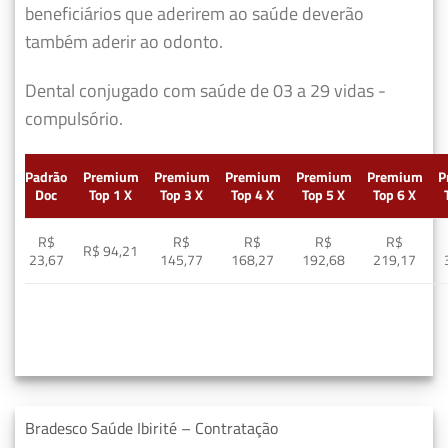
beneficiários que aderirem ao saúde deverão
também aderir ao odonto.
Dental conjugado com saúde de 03 a 29 vidas -
compulsório.
Padrão
Premium
Premium
Premium
Premium
Premium
P
Doc
Top 1 X
Top 3 X
Top 4 X
Top 5 X
Top 6 X
R$
R$
R$
R$
R$
R$ 94,21
23,67
145,77
168,27
192,68
219,17
Bradesco Saúde Ibirité – Contratação