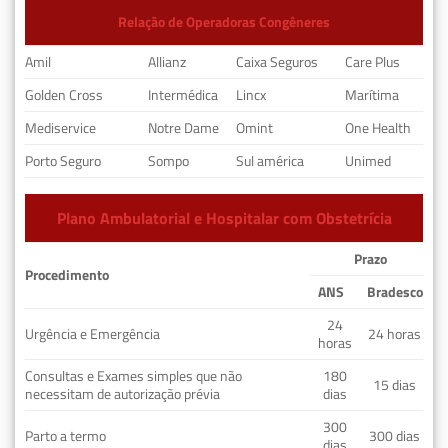
Relação de Operadoras Congêneres
Amil
Allianz
Caixa Seguros
Care Plus
Golden Cross
Intermédica
Lincx
Marítima
Mediservice
Notre Dame
Omint
One Health
Porto Seguro
Sompo
Sul américa
Unimed
Plano Ambulatorial e Hospitalar com Obstetrícia
Prazo
Procedimento
ANS
Bradesco
24
Urgência e Emergência
24 horas
horas
Consultas e Exames simples que não
180
15 dias
necessitam de autorização prévia
dias
300
Parto a termo
300 dias
dias