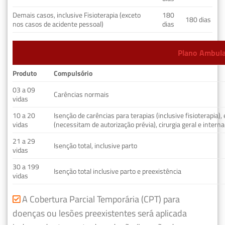
Demais casos, inclusive Fisioterapia (exceto
180
180 dias
nos casos de acidente pessoal)
dias
Plano Ambulat
Produto
Compulsório
03 a 09
Carências normais
vidas
10 a 20
Isenção de carências para terapias (inclusive fisioterapia)
vidas
(necessitam de autorização prévia), cirurgia geral e interna
21 a 29
Isenção total, inclusive parto
vidas
30 a 199
Isenção total inclusive parto e preexistência
vidas
A Cobertura Parcial Temporária (CPT) para
doenças ou lesões preexistentes será aplicada