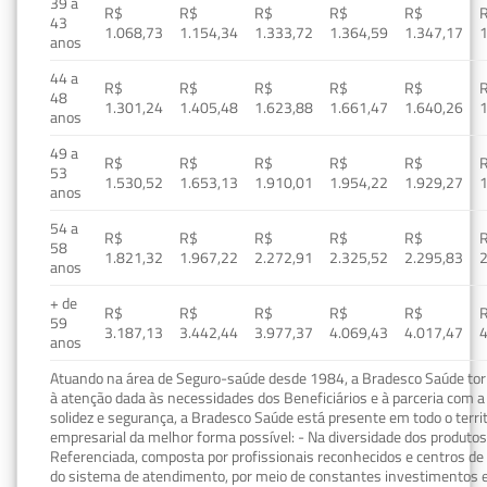
39 a
R$
R$
R$
R$
R$
43
1.068,73
1.154,34
1.333,72
1.364,59
1.347,17
1
anos
44 a
R$
R$
R$
R$
R$
48
1.301,24
1.405,48
1.623,88
1.661,47
1.640,26
1
anos
49 a
R$
R$
R$
R$
R$
53
1.530,52
1.653,13
1.910,01
1.954,22
1.929,27
1
anos
54 a
R$
R$
R$
R$
R$
58
1.821,32
1.967,22
2.272,91
2.325,52
2.295,83
2
anos
+ de
R$
R$
R$
R$
R$
59
3.187,13
3.442,44
3.977,37
4.069,43
4.017,47
4
anos
Atuando na área de Seguro-saúde desde 1984, a Bradesco Saúde torn
à atenção dada às necessidades dos Beneficiários e à parceria com a 
solidez e segurança, a Bradesco Saúde está presente em todo o terri
empresarial da melhor forma possível: - Na diversidade dos produto
Referenciada, composta por profissionais reconhecidos e centros de
do sistema de atendimento, por meio de constantes investimentos e