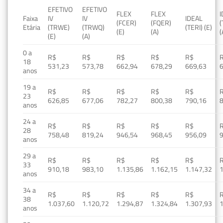
EFETIVO
EFETIVO
FLEX
FLEX
Faixa
IV
IV
IDEAL
(FCER)
(FQER)
(
Etária
(TRWE)
(TRWQ)
(TERI) (E)
(E)
(A)
(
(E)
(A)
0 a
R$
R$
R$
R$
R$
18
531,23
573,78
662,94
678,29
669,63
anos
19 a
R$
R$
R$
R$
R$
23
626,85
677,06
782,27
800,38
790,16
anos
24 a
R$
R$
R$
R$
R$
28
758,48
819,24
946,54
968,45
956,09
anos
29 a
R$
R$
R$
R$
R$
33
910,18
983,10
1.135,86
1.162,15
1.147,32
1
anos
34 a
R$
R$
R$
R$
R$
38
1.037,60
1.120,72
1.294,87
1.324,84
1.307,93
1
anos