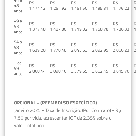
R$
R$
R$
R$
R$
48
1.171,13
1.264,92
1.461,50
1.495,31
1.476,22
1
anos
49 a
R$
R$
R$
R$
R$
53
1.377,48
1.487,80
1.719,02
1.758,78
1.736,33
1
anos
54 a
R$
R$
R$
R$
R$
58
1.639,20
1.770,48
2.045,63
2.092,95
2.066,23
2
anos
+ de
R$
R$
R$
R$
R$
59
2.868,44
3.098,16
3.579,65
3.662,45
3.615,70
3
anos
OPCIONAL - (REEMBOLSO ESPECÍFICO)
Janeiro 2025 - Taxa de Inscrição: (Por Contrato) - R$
7,50 por vida, acrescentar IOF de 2,38% sobre o
valor total final