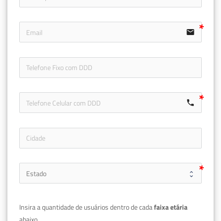
email
icon-ph
call
Insira a quantidade de usuários dentro de cada 
faixa etária 
abaixo.