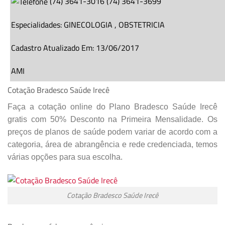
(
74
)
3641-3016
(
74
)
3641-3699
Especialidades:
GINECOLOGIA
,
OBSTETRICIA
Cadastro Atualizado Em
:
13/06/2017
AMI
Cotação Bradesco Saúde Irecê
Faça a cotação online do Plano Bradesco Saúde Irecê
AVENIDA CARAIBAS,
285
, CENTRO,
IRECE
–
BA
gratis com 50% Desconto na Primeira Mensalidade. Os
CEP: 44900000
preços de planos de saúde podem variar de acordo com a
(
0
)
3641-3017
(
74
)
3641-3016
categoria, área de abrangência e rede credenciada, temos
várias opções para sua escolha.
Especialidades:
GERAL
Cadastro Atualizado Em
:
29/04/2016
Cotação Bradesco Saúde Irecê
CLINICA DR ANTONIO