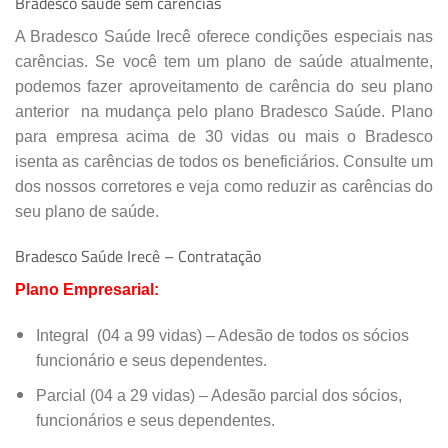
Bradesco saúde sem carências
PRAÇA CLERISTON ANDRADE,
54
, CENTRO,
IRECE
–
BA
CEP: 44900000
A Bradesco Saúde Irecê oferece condições especiais nas
carências. Se você tem um plano de saúde atualmente,
(
74
)
3641-5645
podemos fazer
aproveitamento de carência do seu plano
anterior
na mudança pelo plano Bradesco Saúde. Plano
Especialidades:
OFTALMOLOGIA
para empresa acima de 30 vidas ou mais o Bradesco
isenta as carências de todos os beneficiários. Consulte um
Cadastro Atualizado Em
:
08/09/2014
dos nossos corretores e veja como reduzir as carências do
seu plano de saúde.
Bradesco Saúde Irecê – Contratação
Plano Empresarial:
Integral (04 a 99 vidas) – Adesão de todos os sócios
funcionário e seus dependentes.
Parcial (04 a 29 vidas) – Adesão parcial dos sócios,
funcionários e seus dependentes.