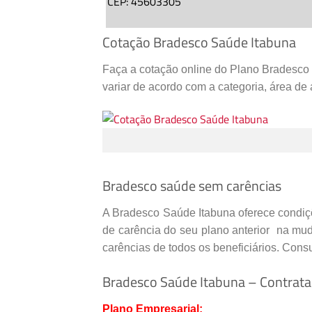
CEP: 45603305
(
73
)
3214-4300
Cotação Bradesco Saúde Itabuna
Especialidades:
GINECOLOGIA
,
OBSTETRIC
Faça a cotação online do Plano Bradesco
variar de acordo com a categoria, área de
Cadastro Atualizado Em
:
17/03/2017
HOSPITAL INFANTIL IPEPI
R NACOES UNIDAS,
526
, DQ CAXIAS,
ITAB
CEP: 45600673
Bradesco saúde sem carências
(
73
)
3613-4322
A Bradesco Saúde Itabuna oferece condiç
de carência do seu plano anterior
na muda
Especialidades:
PEDIATRIA
carências de todos os beneficiários. Cons
Cadastro Atualizado Em
:
17/08/2015
Bradesco Saúde Itabuna – Contrat
H DE BASE LUIS E MAGALHAES
Plano Empresarial: