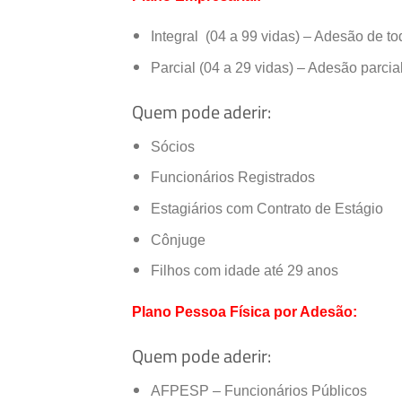
R FERNANDO GOMES,
0
-S/N
, MANGABIN
Integral (04 a 99 vidas) – Adesão de t
CEP: 45600430
Parcial (04 a 29 vidas) – Adesão parcia
(
73
)
3613-5150
Quem pode aderir:
Especialidades:
GERAL
Sócios
Cadastro Atualizado Em
:
08/09/2014
Funcionários Registrados
Estagiários com Contrato de Estágio
HOSPITAL SAO LUCAS
Cônjuge
TV CASTRO ALVES,
0
S/N
, SANTO ANTONI
CEP: 45602055
Filhos com idade até 29 anos
(
73
)
3613-5673
Plano Pessoa Física por Adesão:
Quem pode aderir:
Especialidades:
GERAL
AFPESP – Funcionários Públicos
Cadastro Atualizado Em
:
08/09/2014