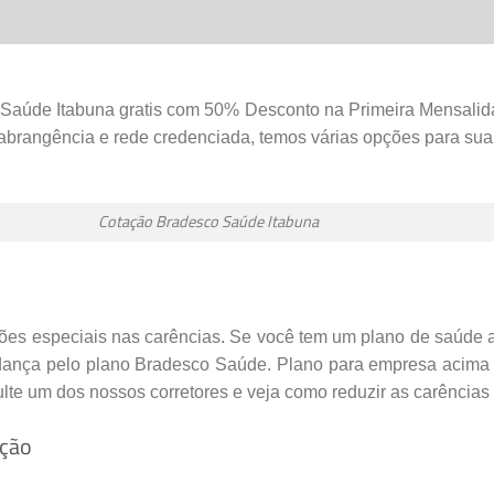
IA
,
PEDIATRIA
 Saúde Itabuna gratis com 50% Desconto na Primeira Mensali
 abrangência e rede credenciada, temos várias opções para sua
Cotação Bradesco Saúde Itabuna
UNA
–
BA
ões especiais nas carências. Se você tem um plano de saúde 
nça pelo plano Bradesco Saúde. Plano para empresa acima d
ulte um dos nossos corretores e veja como reduzir as carências
ação