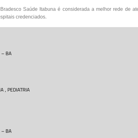
Bradesco Saúde Itabuna é considerada a melhor rede de ate
spitais credenciados.
–
BA
IA
,
PEDIATRIA
–
BA