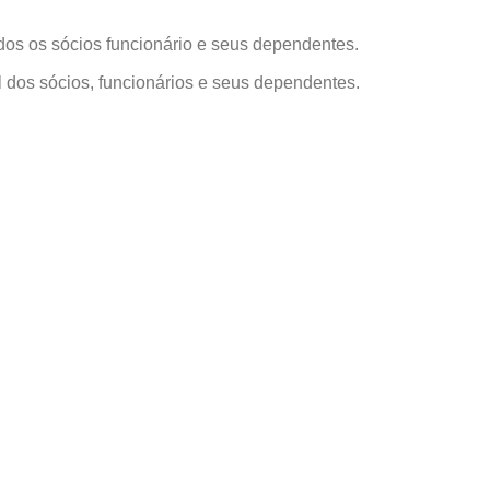
HA,
ITABUNA
–
BA
odos os sócios funcionário e seus dependentes.
l dos sócios, funcionários e seus dependentes.
O,
ITABUNA
–
BA