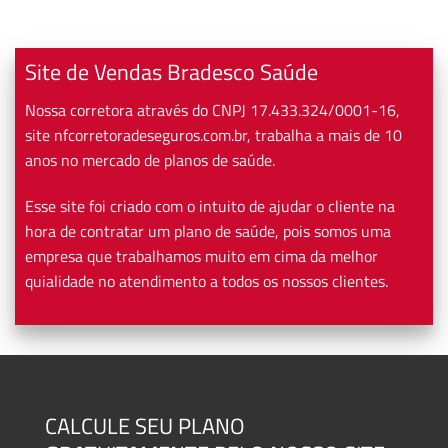
Site de Vendas Bradesco Saúde
Nossa corretora através do CNPJ 17.433.324/0001-16,
site nfcorretoradeseguros.com.br, trabalha a mais de 10
anos no mercado de planos de saúde.
Esse site foi criado com o intuito de ajudar o cliente na
hora de contratar um plano de saúde, pois somos uma
empresa que trabalhamos muito em cima da melhor
quialidade no atendimento a todos os nossos clientes.
CALCULE SEU PLANO