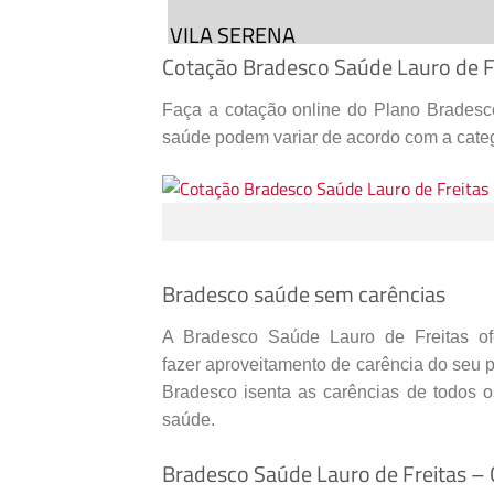
VILA SERENA
Cotação Bradesco Saúde Lauro de F
AVENIDA JOSE LEITE,
418
, VILA SERENA,
L
CEP: 42700000
Faça a cotação online do Plano Bradesc
saúde podem variar de acordo com a categ
(
71
)
3378-1535
Especialidades:
PSIQUIATRIA
Cadastro Atualizado Em
:
29/04/2016
Bradesco saúde sem carências
MARTAGAO VILAS – SOKIDS
A Bradesco Saúde Lauro de Freitas of
R PRAIA DE ITAPOAN,
340
– SL 02
, VILAS
fazer
aproveitamento de carência do seu p
FREITAS
–
BA
Bradesco isenta as carências de todos o
CEP: 42700000
saúde.
(
71
)
3034-8900
(
71
)
3034-8901
Bradesco Saúde Lauro de Freitas –