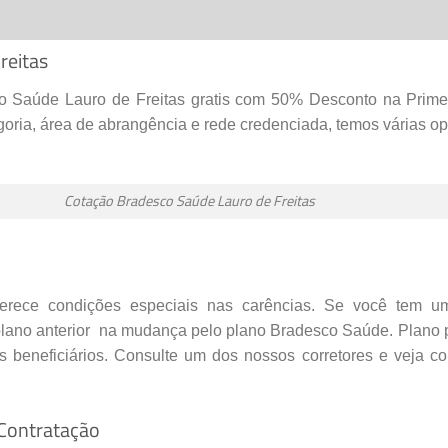
reitas
AURO DE FREITAS
–
BA
o Saúde Lauro de Freitas gratis com 50% Desconto na Prime
oria, área de abrangência e rede credenciada, temos várias o
Cotação Bradesco Saúde Lauro de Freitas
erece condições especiais nas carências. Se você tem 
 DO ATLANTICO,
LAURO DE
lano anterior
na mudança pelo plano Bradesco Saúde. Plano p
s beneficiários. Consulte um dos nossos corretores e veja c
 Contratação