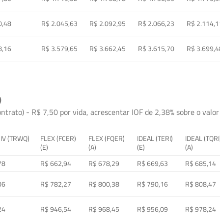
0,48
R$ 2.045,63
R$ 2.092,95
R$ 2.066,23
R$ 2.114,1
8,16
R$ 3.579,65
R$ 3.662,45
R$ 3.615,70
R$ 3.699,4
)
ontrato) - R$ 7,50 por vida, acrescentar IOF de 2,38% sobre o valor 
 IV (TRWQ)
FLEX (FCER)
FLEX (FQER)
IDEAL (TERI)
IDEAL (TQRI
(E)
(A)
(E)
(A)
78
R$ 662,94
R$ 678,29
R$ 669,63
R$ 685,14
06
R$ 782,27
R$ 800,38
R$ 790,16
R$ 808,47
24
R$ 946,54
R$ 968,45
R$ 956,09
R$ 978,24