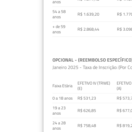
anos
54 a 58
R$ 1.639,20
R$ 1.77
anos
+ de 59
R$ 2.868,44
R$ 3.09
anos
OPCIONAL - (REEMBOLSO ESPECÍFICO
Janeiro 2025 - Taxa de Inscrição: (Por C
EFETIVO IV (TRWE)
EFETIVO
Faixa Etária
(E)
(A)
0 a 18 anos
R$ 531,23
R$ 573,
19 a 23
R$ 626,85
R$ 677,
anos
24 a 28
R$ 758,48
R$ 819,
anos