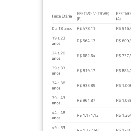
EFETIVO IV (TRWE)
EFETIVO
Faixa Etária
(E)
(A)
0 a 18 anos
R$ 478,11
R$ 516,
19 a 23
R$ 564,17
R$ 609,
anos
24 a 28
R$ 682,64
R$ 737,
anos
29 a 33
R$ 819,17
R$ 884,
anos
34 a 38
R$ 933,85
R$ 1.00
anos
39 a 43
R$ 961,87
R$ 1.03
anos
44 a 48
R$ 1.171,13
R$ 1.26
anos
49 a 53
R$ 1.377,48
R$ 1.48