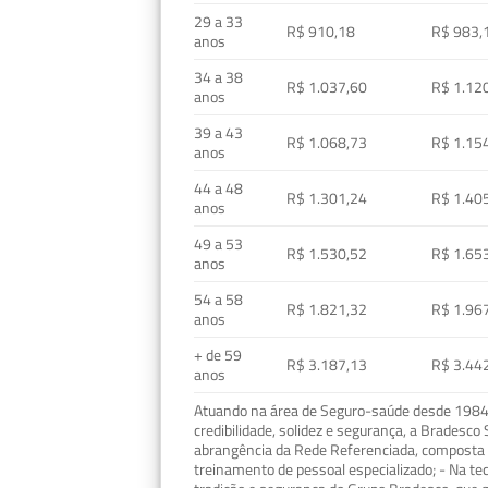
29 a 33
R$ 910,18
R$ 983,
anos
34 a 38
R$ 1.037,60
R$ 1.12
anos
39 a 43
R$ 1.068,73
R$ 1.15
anos
44 a 48
R$ 1.301,24
R$ 1.40
anos
49 a 53
R$ 1.530,52
R$ 1.65
anos
54 a 58
R$ 1.821,32
R$ 1.96
anos
+ de 59
R$ 3.187,13
R$ 3.44
anos
Atuando na área de Seguro-saúde desde 1984, 
credibilidade, solidez e segurança, a Bradesc
abrangência da Rede Referenciada, composta p
treinamento de pessoal especializado; - Na t