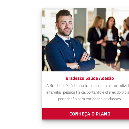
Bradesco Saúde Adesão
A Bradesco Saúde não trabalha com plano individ
e familiar pessoa física, portanto é oferecido o pl
por adesão para entidades de classes.
CONHEÇA O PLANO