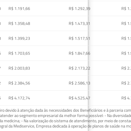
0
R$ 1.191,66
R$ 1.292,39
R$ 1
3
R$ 1.358,48
R$ 1.473,31
R$ 1
8
R$ 1.399,23
R$ 1.517,51
R$ 1
6
R$ 1.703,65
R$ 1.847,66
R$ 1
7
R$ 2.003,83
R$ 2.173,22
R$ 2
2
R$ 2.384,56
R$ 2.586,13
R$ 2
5
R$ 4.172,74
R$ 4.525,47
R$ 4
o devido à atenção dada às necessidades dos Beneficiários e à parceria com
ra atender ao segmento empresarial da melhor forma possível: - Na diversidad
da medicina; - Na valorização do sistema de atendimento, por meio de const
tegral da Mediservice, Empresa dedicada à operação de planos de saúde na 