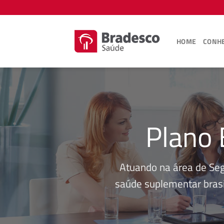
Skip
to
content
HOME
CONHE
Plano 
Atuando na área de Se
saúde suplementar brasi