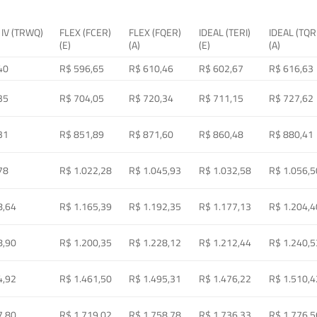
 IV (TRWQ)
FLEX (FCER)
FLEX (FQER)
IDEAL (TERI)
IDEAL (TQR
(E)
(A)
(E)
(A)
40
R$ 596,65
R$ 610,46
R$ 602,67
R$ 616,63
35
R$ 704,05
R$ 720,34
R$ 711,15
R$ 727,62
31
R$ 851,89
R$ 871,60
R$ 860,48
R$ 880,41
78
R$ 1.022,28
R$ 1.045,93
R$ 1.032,58
R$ 1.056,5
8,64
R$ 1.165,39
R$ 1.192,35
R$ 1.177,13
R$ 1.204,4
8,90
R$ 1.200,35
R$ 1.228,12
R$ 1.212,44
R$ 1.240,5
4,92
R$ 1.461,50
R$ 1.495,31
R$ 1.476,22
R$ 1.510,4
7,80
R$ 1.719,02
R$ 1.758,78
R$ 1.736,33
R$ 1.776,5