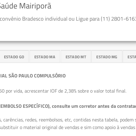
Saúde Mairiporã
convênio Bradesco individual ou Ligue para (11) 2801-6163
ESTADO GO
ESTADO MA
ESTADO MT
ESTADO MG
EST
IAL SÃO PAULO COMPULSÓRIO
50 por vida, acrescentar IOF de 2,38% sobre o valor total final.
EMBOLSO ESPECÍFICO), consulte um corretor antes da contrata
, carências, redes, reembolsos, etc, contidas nesta tabela, podem
ubstituir o material original de vendas e sim como apoio à vendas a