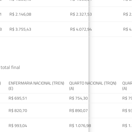
1
R$ 2.146,08
R$ 2.327,53
R$ 2
8
R$ 3.755,43
R$ 4.072,94
R$ 4
total final
)
ENFERMARIA NACIONAL (TREN)
QUARTO NACIONAL (TRQN)
QUAR
(E)
(A)
(A)
R$ 695,51
R$ 754,30
R$ 7
R$ 820,70
R$ 890,07
R$ 9
R$ 993,04
R$ 1.076,98
R$ 1