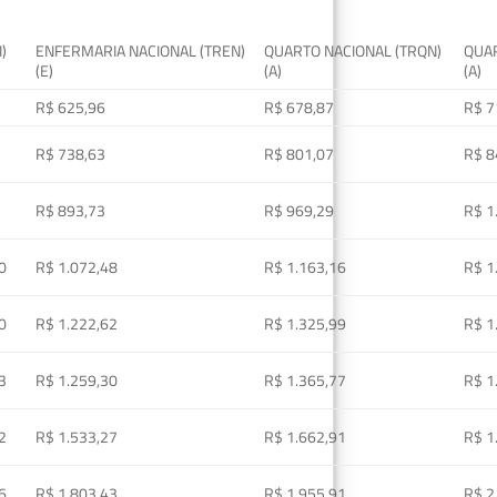
I)
ENFERMARIA NACIONAL (TREN)
QUARTO NACIONAL (TRQN)
QUAR
(E)
(A)
(A)
R$ 625,96
R$ 678,87
R$ 7
R$ 738,63
R$ 801,07
R$ 8
R$ 893,73
R$ 969,29
R$ 1
0
R$ 1.072,48
R$ 1.163,16
R$ 1
0
R$ 1.222,62
R$ 1.325,99
R$ 1
3
R$ 1.259,30
R$ 1.365,77
R$ 1
2
R$ 1.533,27
R$ 1.662,91
R$ 1
6
R$ 1.803,43
R$ 1.955,91
R$ 2