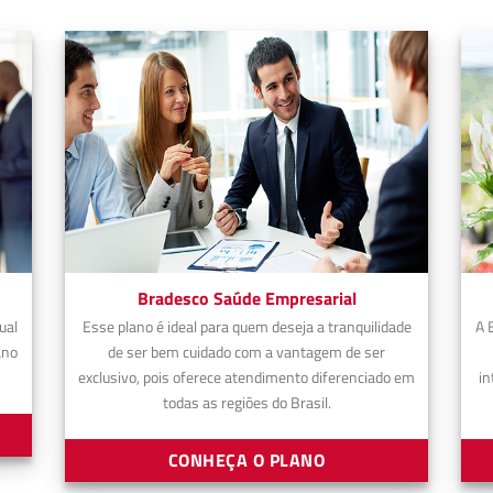
Bradesco Saúde Empresarial
ual
Esse plano é ideal para quem deseja a tranquilidade
A 
ano
de ser bem cuidado com a vantagem de ser
exclusivo, pois oferece atendimento diferenciado em
in
todas as regiões do Brasil.
CONHEÇA O PLANO