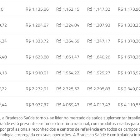
10
R$ 1.135,86
R$ 1.162,15
R$ 1.147,32
R$ 1.173,9
0,72
R$ 1.294,87
R$ 1.324,84
R$ 1.307,93
R$ 1.338,2
4,34
R$ 1.333,72
R$ 1.364,59
R$ 1.347,17
R$ 1.378,3
5,48
R$ 1.623,88
R$ 1.661,47
R$ 1.640,26
R$ 1.678,2
3,13
R$ 1.910,01
R$ 1.954,22
R$ 1.929,27
R$ 1.973,9
7,22
R$ 2.272,91
R$ 2.325,52
R$ 2.295,83
R$ 2.349,0
2,44
R$ 3.977,37
R$ 4.069,43
R$ 4.017,47
R$ 4.110,5
a Bradesco Saúde tornou-se líder no mercado de saúde suplementar brasileir
o Saúde está presente em todo o território nacional, com produtos criados pa
or profissionais reconhecidos e centros de referência em todos os campos 
ecnologia empregada em suas operações. A Bradesco Saúde é controladora in