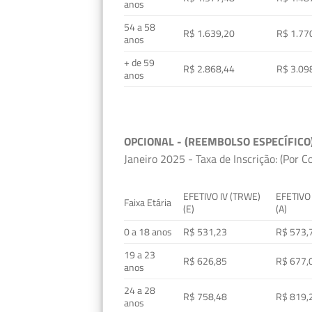
anos
54 a 58
R$ 1.639,20
R$ 1.77
anos
+ de 59
R$ 2.868,44
R$ 3.09
anos
OPCIONAL - (REEMBOLSO ESPECÍFICO
Janeiro 2025 - Taxa de Inscrição: (Por C
EFETIVO IV (TRWE)
EFETIVO
Faixa Etária
(E)
(A)
0 a 18 anos
R$ 531,23
R$ 573,
19 a 23
R$ 626,85
R$ 677,
anos
24 a 28
R$ 758,48
R$ 819,
anos