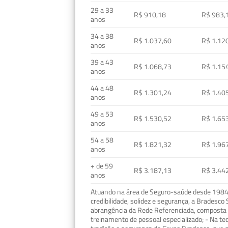
29 a 33
R$ 910,18
R$ 983,
anos
34 a 38
R$ 1.037,60
R$ 1.12
anos
39 a 43
R$ 1.068,73
R$ 1.15
anos
44 a 48
R$ 1.301,24
R$ 1.40
anos
49 a 53
R$ 1.530,52
R$ 1.65
anos
54 a 58
R$ 1.821,32
R$ 1.96
anos
+ de 59
R$ 3.187,13
R$ 3.44
anos
Atuando na área de Seguro-saúde desde 1984, 
credibilidade, solidez e segurança, a Bradesc
abrangência da Rede Referenciada, composta p
treinamento de pessoal especializado; - Na t