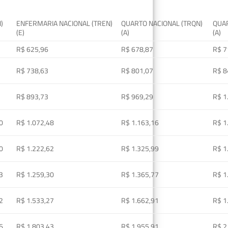
I)
ENFERMARIA NACIONAL (TREN)
QUARTO NACIONAL (TRQN)
QUAR
(E)
(A)
(A)
R$ 625,96
R$ 678,87
R$ 7
R$ 738,63
R$ 801,07
R$ 8
R$ 893,73
R$ 969,29
R$ 1
0
R$ 1.072,48
R$ 1.163,16
R$ 1
0
R$ 1.222,62
R$ 1.325,99
R$ 1
3
R$ 1.259,30
R$ 1.365,77
R$ 1
2
R$ 1.533,27
R$ 1.662,91
R$ 1
6
R$ 1.803,43
R$ 1.955,91
R$ 2