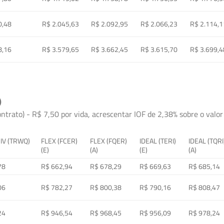
0,48
R$ 2.045,63
R$ 2.092,95
R$ 2.066,23
R$ 2.114,1
8,16
R$ 3.579,65
R$ 3.662,45
R$ 3.615,70
R$ 3.699,4
)
ontrato) - R$ 7,50 por vida, acrescentar IOF de 2,38% sobre o valor 
 IV (TRWQ)
FLEX (FCER)
FLEX (FQER)
IDEAL (TERI)
IDEAL (TQRI
(E)
(A)
(E)
(A)
78
R$ 662,94
R$ 678,29
R$ 669,63
R$ 685,14
06
R$ 782,27
R$ 800,38
R$ 790,16
R$ 808,47
24
R$ 946,54
R$ 968,45
R$ 956,09
R$ 978,24