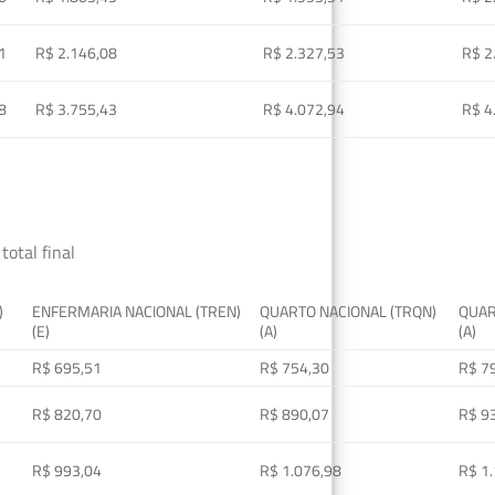
1
R$ 2.146,08
R$ 2.327,53
R$ 2
8
R$ 3.755,43
R$ 4.072,94
R$ 4
total final
)
ENFERMARIA NACIONAL (TREN)
QUARTO NACIONAL (TRQN)
QUAR
(E)
(A)
(A)
R$ 695,51
R$ 754,30
R$ 7
R$ 820,70
R$ 890,07
R$ 9
R$ 993,04
R$ 1.076,98
R$ 1