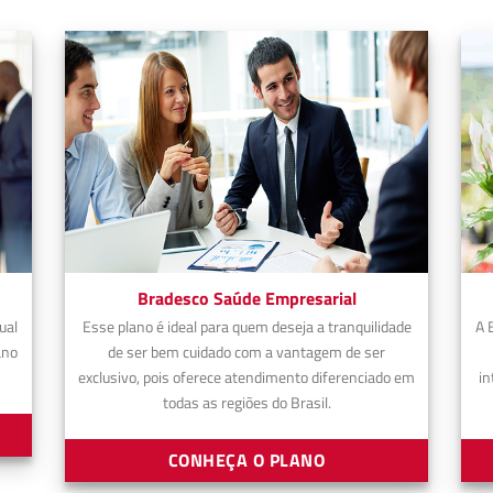
Bradesco Saúde Empresarial
ual
Esse plano é ideal para quem deseja a tranquilidade
A 
ano
de ser bem cuidado com a vantagem de ser
exclusivo, pois oferece atendimento diferenciado em
in
todas as regiões do Brasil.
CONHEÇA O PLANO