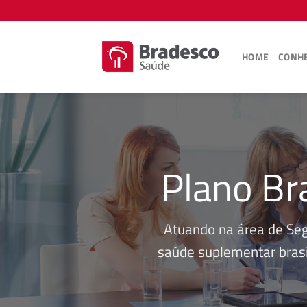
Skip
to
content
HOME
CONHE
Plano Br
Atuando na área de Se
saúde suplementar brasi