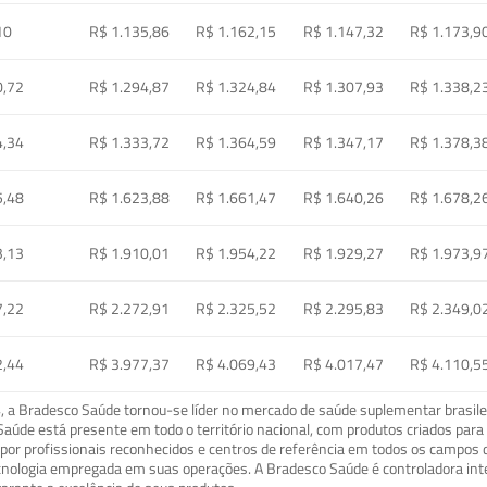
10
R$ 1.135,86
R$ 1.162,15
R$ 1.147,32
R$ 1.173,9
0,72
R$ 1.294,87
R$ 1.324,84
R$ 1.307,93
R$ 1.338,2
4,34
R$ 1.333,72
R$ 1.364,59
R$ 1.347,17
R$ 1.378,3
5,48
R$ 1.623,88
R$ 1.661,47
R$ 1.640,26
R$ 1.678,2
3,13
R$ 1.910,01
R$ 1.954,22
R$ 1.929,27
R$ 1.973,9
7,22
R$ 2.272,91
R$ 2.325,52
R$ 2.295,83
R$ 2.349,0
2,44
R$ 3.977,37
R$ 4.069,43
R$ 4.017,47
R$ 4.110,5
a Bradesco Saúde tornou-se líder no mercado de saúde suplementar brasileir
o Saúde está presente em todo o território nacional, com produtos criados pa
or profissionais reconhecidos e centros de referência em todos os campos 
ecnologia empregada em suas operações. A Bradesco Saúde é controladora in