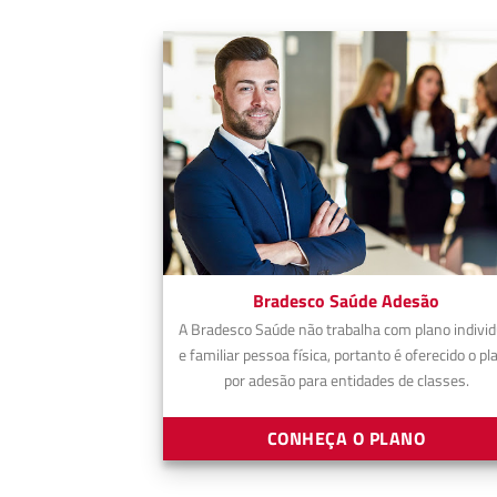
Bradesco Saúde Adesão
A Bradesco Saúde não trabalha com plano individ
e familiar pessoa física, portanto é oferecido o pl
por adesão para entidades de classes.
CONHEÇA O PLANO