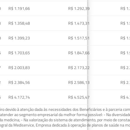
0
R$ 1.191,66
R$ 1.292,39
R$ 1
3
R$ 1.358,48
R$ 1.473,31
R$ 1
8
R$ 1.399,23
R$ 1.517,51
R$ 1
6
R$ 1.703,65
R$ 1.847,66
R$ 1
7
R$ 2.003,83
R$ 2.173,22
R$ 2
2
R$ 2.384,56
R$ 2.586,13
R$ 2
5
R$ 4.172,74
R$ 4.525,47
R$ 4
o devido à atenção dada às necessidades dos Beneficiários e à parceria com
ra atender ao segmento empresarial da melhor forma possível: - Na diversidad
da medicina; - Na valorização do sistema de atendimento, por meio de const
tegral da Mediservice, Empresa dedicada à operação de planos de saúde na 