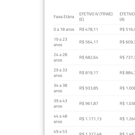
EFETIVO IV (TRWE)
EFETIVO
Faixa Etária
(E)
(A)
0 a 18 anos
R$ 478,11
R$ 516,
19 a 23
R$ 564,17
R$ 609,
anos
24 a 28
R$ 682,64
R$ 737,
anos
29 a 33
R$ 819,17
R$ 884,
anos
34 a 38
R$ 933,85
R$ 1.00
anos
39 a 43
R$ 961,87
R$ 1.03
anos
44 a 48
R$ 1.171,13
R$ 1.26
anos
49 a 53
R$ 1.377,48
R$ 1.48