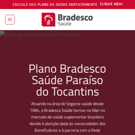
Skip
CLIQUE AQUI
CALCULE SEU PLANO DE SAÚDE GRATUITAMENTE
to
content
Plano Bradesco
Saúde Paraíso
do Tocantins
Atuando na área de Seguros saúde desde
1984, a Bradesco Saúde tornou-se líder no
mercado de saúde suplementar brasileiro
devido à atenção dada às necessidades dos
Beneficiários e à parceria com a Rede