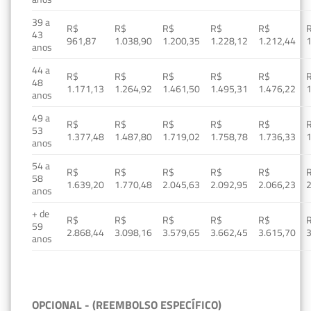
39 a
R$
R$
R$
R$
R$
43
961,87
1.038,90
1.200,35
1.228,12
1.212,44
1
anos
44 a
R$
R$
R$
R$
R$
48
1.171,13
1.264,92
1.461,50
1.495,31
1.476,22
1
anos
49 a
R$
R$
R$
R$
R$
53
1.377,48
1.487,80
1.719,02
1.758,78
1.736,33
1
anos
54 a
R$
R$
R$
R$
R$
58
1.639,20
1.770,48
2.045,63
2.092,95
2.066,23
2
anos
+ de
R$
R$
R$
R$
R$
59
2.868,44
3.098,16
3.579,65
3.662,45
3.615,70
3
anos
OPCIONAL - (REEMBOLSO ESPECÍFICO)