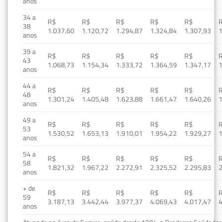
anos
34 a
R$
R$
R$
R$
R$
38
1.037,60
1.120,72
1.294,87
1.324,84
1.307,93
1
anos
39 a
R$
R$
R$
R$
R$
43
1.068,73
1.154,34
1.333,72
1.364,59
1.347,17
1
anos
44 a
R$
R$
R$
R$
R$
48
1.301,24
1.405,48
1.623,88
1.661,47
1.640,26
1
anos
49 a
R$
R$
R$
R$
R$
53
1.530,52
1.653,13
1.910,01
1.954,22
1.929,27
1
anos
54 a
R$
R$
R$
R$
R$
58
1.821,32
1.967,22
2.272,91
2.325,52
2.295,83
2
anos
+ de
R$
R$
R$
R$
R$
59
3.187,13
3.442,44
3.977,37
4.069,43
4.017,47
4
anos