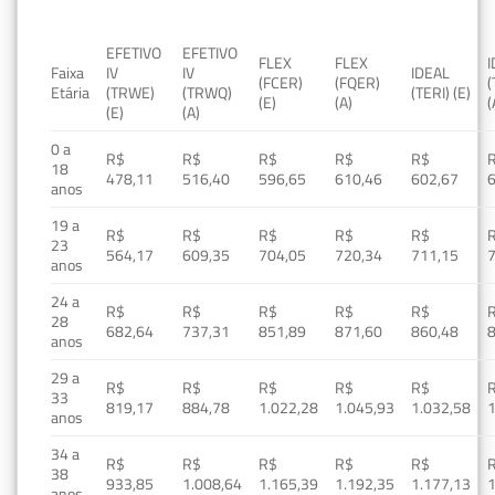
EFETIVO
EFETIVO
FLEX
FLEX
Faixa
IV
IV
IDEAL
(FCER)
(FQER)
(
Etária
(TRWE)
(TRWQ)
(TERI) (E)
(E)
(A)
(
(E)
(A)
0 a
R$
R$
R$
R$
R$
18
478,11
516,40
596,65
610,46
602,67
anos
19 a
R$
R$
R$
R$
R$
23
564,17
609,35
704,05
720,34
711,15
anos
24 a
R$
R$
R$
R$
R$
28
682,64
737,31
851,89
871,60
860,48
anos
29 a
R$
R$
R$
R$
R$
33
819,17
884,78
1.022,28
1.045,93
1.032,58
1
anos
34 a
R$
R$
R$
R$
R$
38
933,85
1.008,64
1.165,39
1.192,35
1.177,13
1
anos