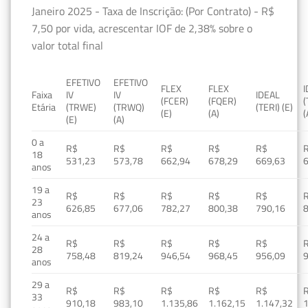
Janeiro 2025 - Taxa de Inscrição: (Por Contrato) - R$
7,50 por vida, acrescentar IOF de 2,38% sobre o
valor total final
EFETIVO
EFETIVO
FLEX
FLEX
Faixa
IV
IV
IDEAL
(FCER)
(FQER)
(
Etária
(TRWE)
(TRWQ)
(TERI) (E)
(E)
(A)
(
(E)
(A)
0 a
R$
R$
R$
R$
R$
18
531,23
573,78
662,94
678,29
669,63
anos
19 a
R$
R$
R$
R$
R$
23
626,85
677,06
782,27
800,38
790,16
anos
24 a
R$
R$
R$
R$
R$
28
758,48
819,24
946,54
968,45
956,09
anos
29 a
R$
R$
R$
R$
R$
33
910,18
983,10
1.135,86
1.162,15
1.147,32
1