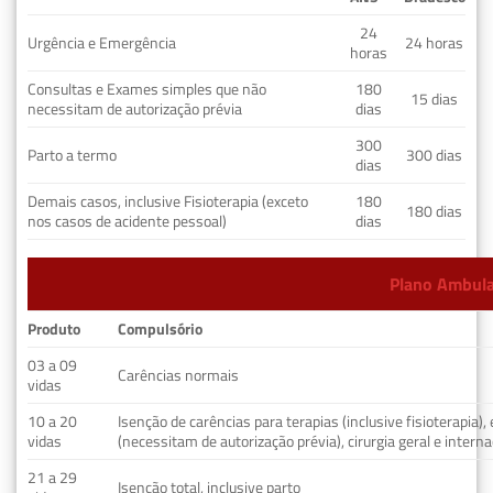
24
Urgência e Emergência
24 horas
horas
Consultas e Exames simples que não
180
15 dias
necessitam de autorização prévia
dias
300
Parto a termo
300 dias
dias
Demais casos, inclusive Fisioterapia (exceto
180
180 dias
nos casos de acidente pessoal)
dias
Plano Ambulat
Produto
Compulsório
03 a 09
Carências normais
vidas
10 a 20
Isenção de carências para terapias (inclusive fisioterapia)
vidas
(necessitam de autorização prévia), cirurgia geral e interna
21 a 29
Isenção total, inclusive parto