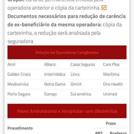
operadora anterior e cópia da carteirinha.
Documentos necessários para redução de carência
de ex-beneficiário da mesma operadora:
cópia da
carteirinha, a redução será analisada pela
seguradora
Relação de Operadoras Congêneres
Amil
Allianz
Caixa Seguros
Care Plus
Golden Cross
Intermédica
Lincx
Marítima
Mediservice
Notre Dame
Omint
One Health
Porto Seguro
Sompo
Sul américa
Unimed
Plano Ambulatorial e Hospitalar com Obstetrícia
Prazo
Procedimento
ANS
Bradesco