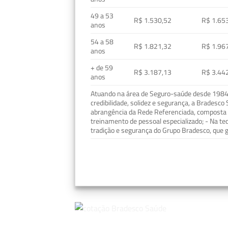
49 a 53
R$ 1.530,52
R$ 1.65
anos
54 a 58
R$ 1.821,32
R$ 1.96
anos
+ de 59
R$ 3.187,13
R$ 3.44
anos
Atuando na área de Seguro-saúde desde 1984, 
credibilidade, solidez e segurança, a Bradesc
abrangência da Rede Referenciada, composta p
treinamento de pessoal especializado; - Na t
tradição e segurança do Grupo Bradesco, que g