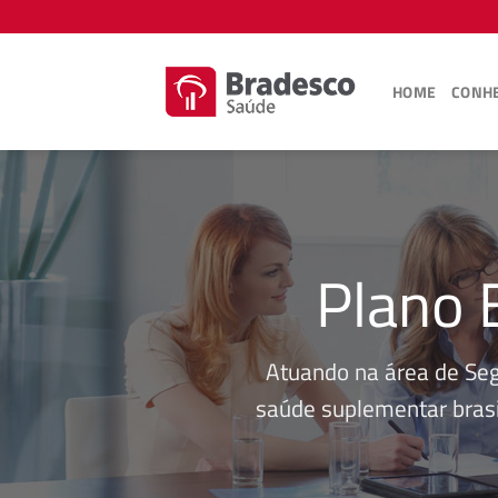
Skip
to
content
HOME
CONHE
Plano 
Atuando na área de Se
saúde suplementar brasi