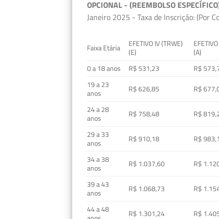
OPCIONAL - (REEMBOLSO ESPECÍFICO
Janeiro 2025 - Taxa de Inscrição: (Por C
EFETIVO IV (TRWE)
EFETIVO
Faixa Etária
(E)
(A)
0 a 18 anos
R$ 531,23
R$ 573,
19 a 23
R$ 626,85
R$ 677,
anos
24 a 28
R$ 758,48
R$ 819,
anos
29 a 33
R$ 910,18
R$ 983,
anos
34 a 38
R$ 1.037,60
R$ 1.12
anos
39 a 43
R$ 1.068,73
R$ 1.15
anos
44 a 48
R$ 1.301,24
R$ 1.40
anos