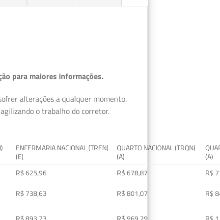
ção para maiores informações.
 sofrer alterações a qualquer momento.
gilizando o trabalho do corretor.
I)
ENFERMARIA NACIONAL (TREN)
QUARTO NACIONAL (TRQN)
QUAR
(E)
(A)
(A)
R$ 625,96
R$ 678,87
R$ 7
R$ 738,63
R$ 801,07
R$ 8
R$ 893,73
R$ 969,29
R$ 1