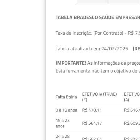
TABELA BRADESCO SAÚDE EMPRESAR
Taxa de Inscrição: (Por Contrato) - R$ 7,
Tabela atualizada em 24/02/2025 -
(RE
IMPORTANTE!
As informações de preços
Esta ferramenta não tem o objetivo de s
EFETIVO IV (TRWE)
EFETIVO
Faixa Etária
(E)
(A)
0 a 18 anos
R$ 478,11
R$ 516,
19 a 23
R$ 564,17
R$ 609,
anos
24 a 28
R$ 682,64
R$ 737,