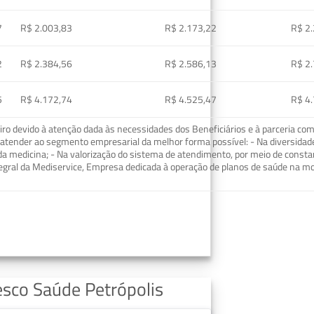
7
R$ 2.003,83
R$ 2.173,22
R$ 2
2
R$ 2.384,56
R$ 2.586,13
R$ 2
5
R$ 4.172,74
R$ 4.525,47
R$ 4
o devido à atenção dada às necessidades dos Beneficiários e à parceria com
ra atender ao segmento empresarial da melhor forma possível: - Na diversidad
da medicina; - Na valorização do sistema de atendimento, por meio de const
tegral da Mediservice, Empresa dedicada à operação de planos de saúde na 
esco Saúde Petrópolis