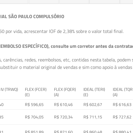
IAL SÃO PAULO COMPULSÓRIO
50 por vida, acrescentar IOF de 2,38% sobre o valor total final.
EMBOLSO ESPECÍFICO), consulte um corretor antes da contrata
, carências, redes, reembolsos, etc, contidas nesta tabela, podem
ubstituir o material original de vendas e sim como apoio à vendas a
 IV (TRWQ)
FLEX (FCER)
FLEX (FQER)
IDEAL (TERI)
IDEAL (TQR
(E)
(A)
(E)
(A)
40
R$ 596,65
R$ 610,46
R$ 602,67
R$ 616,63
35
R$ 704,05
R$ 720,34
R$ 711,15
R$ 727,62
31
R$ 851,89
R$ 871,60
R$ 860,48
R$ 880,41