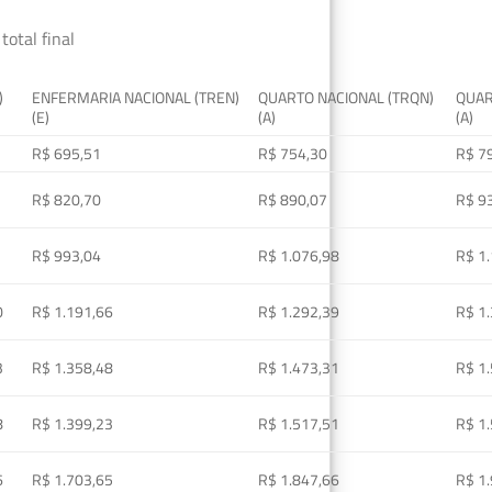
total final
)
ENFERMARIA NACIONAL (TREN)
QUARTO NACIONAL (TRQN)
QUAR
(E)
(A)
(A)
R$ 695,51
R$ 754,30
R$ 7
R$ 820,70
R$ 890,07
R$ 9
R$ 993,04
R$ 1.076,98
R$ 1
0
R$ 1.191,66
R$ 1.292,39
R$ 1
3
R$ 1.358,48
R$ 1.473,31
R$ 1
8
R$ 1.399,23
R$ 1.517,51
R$ 1
6
R$ 1.703,65
R$ 1.847,66
R$ 1