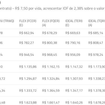
)
ontrato) - R$ 7,50 por vida, acrescentar IOF de 2,38% sobre o valor 
 IV (TRWQ)
FLEX (FCER)
FLEX (FQER)
IDEAL (TERI)
IDEAL (TQRI
(E)
(A)
(E)
(A)
78
R$ 662,94
R$ 678,29
R$ 669,63
R$ 685,14
06
R$ 782,27
R$ 800,38
R$ 790,16
R$ 808,47
24
R$ 946,54
R$ 968,45
R$ 956,09
R$ 978,24
10
R$ 1.135,86
R$ 1.162,15
R$ 1.147,32
R$ 1.173,9
0,72
R$ 1.294,87
R$ 1.324,84
R$ 1.307,93
R$ 1.338,2
4,34
R$ 1.333,72
R$ 1.364,59
R$ 1.347,17
R$ 1.378,3
5,48
R$ 1.623,88
R$ 1.661,47
R$ 1.640,26
R$ 1.678,2