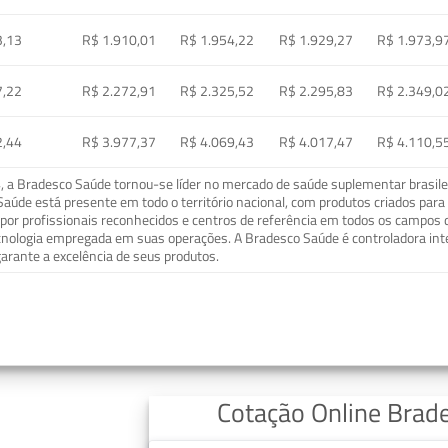
3,13
R$ 1.910,01
R$ 1.954,22
R$ 1.929,27
R$ 1.973,9
7,22
R$ 2.272,91
R$ 2.325,52
R$ 2.295,83
R$ 2.349,0
2,44
R$ 3.977,37
R$ 4.069,43
R$ 4.017,47
R$ 4.110,5
a Bradesco Saúde tornou-se líder no mercado de saúde suplementar brasileir
o Saúde está presente em todo o território nacional, com produtos criados pa
or profissionais reconhecidos e centros de referência em todos os campos 
ecnologia empregada em suas operações. A Bradesco Saúde é controladora in
arante a excelência de seus produtos.
Cotação Online Brad