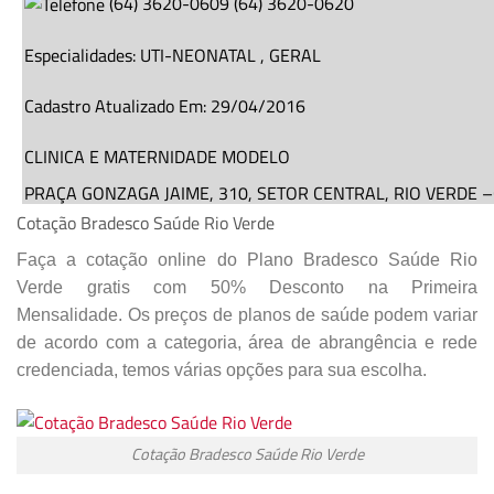
(
64
)
3620-0609
(
64
)
3620-0620
Especialidades:
UTI-NEONATAL
,
GERAL
Cadastro Atualizado Em
:
29/04/2016
CLINICA E MATERNIDADE MODELO
PRAÇA GONZAGA JAIME,
310
, SETOR CENTRAL,
RIO VERDE
–
CEP: 75901295
Cotação Bradesco Saúde Rio Verde
Faça a cotação online do Plano Bradesco Saúde Rio
(
62
)
3621-4405
(
62
)
3621-5140
Verde gratis com 50% Desconto na Primeira
Mensalidade. Os preços de planos de saúde podem variar
Especialidades:
GERAL
de acordo com a categoria, área de abrangência e rede
Cadastro Atualizado Em
:
08/09/2014
credenciada, temos várias opções para sua escolha.
HOSP PRESBITERIANO DR GORDON
Cotação Bradesco Saúde Rio Verde
R ABEL P DE CASTRO,
644
, SETOR CENTRAL,
RIO VERDE
–
G
CEP: 75901060