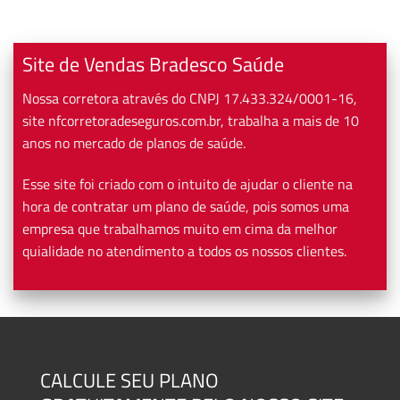
Site de Vendas Bradesco Saúde
Nossa corretora através do CNPJ 17.433.324/0001-16,
site nfcorretoradeseguros.com.br, trabalha a mais de 10
anos no mercado de planos de saúde.
Esse site foi criado com o intuito de ajudar o cliente na
hora de contratar um plano de saúde, pois somos uma
empresa que trabalhamos muito em cima da melhor
quialidade no atendimento a todos os nossos clientes.
CALCULE SEU PLANO