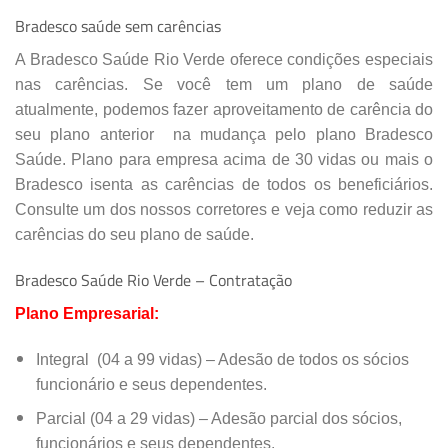
Bradesco saúde sem carências
(
64
)
3611-4600
A Bradesco Saúde Rio Verde oferece condições especiais
Especialidades:
PEDIATRIA
nas carências. Se você tem um plano de saúde
atualmente, podemos fazer
aproveitamento de carência do
Cadastro Atualizado Em
:
01/12/201
seu plano anterior
na mudança pelo plano Bradesco
Saúde. Plano para empresa acima de 30 vidas ou mais o
Bradesco isenta as carências de todos os beneficiários.
Consulte um dos nossos corretores e veja como reduzir as
carências do seu plano de saúde.
Bradesco Saúde Rio Verde – Contratação
Plano Empresarial:
Integral (04 a 99 vidas) – Adesão de todos os sócios
funcionário e seus dependentes.
Parcial (04 a 29 vidas) – Adesão parcial dos sócios,
funcionários e seus dependentes.