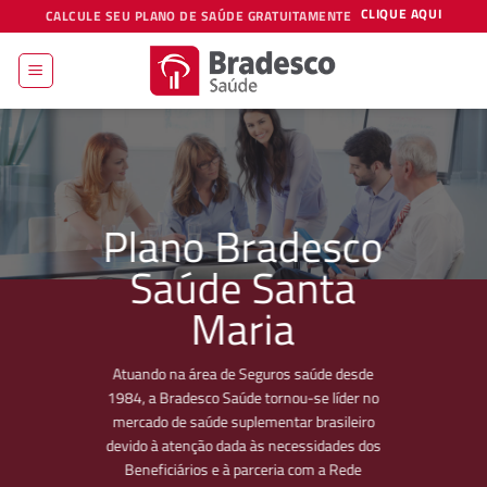
Skip
CLIQUE AQUI
CALCULE SEU PLANO DE SAÚDE GRATUITAMENTE
to
content
Plano Bradesco
Saúde Santa
Maria
Atuando na área de Seguros saúde desde
1984, a Bradesco Saúde tornou-se líder no
mercado de saúde suplementar brasileiro
devido à atenção dada às necessidades dos
Beneficiários e à parceria com a Rede