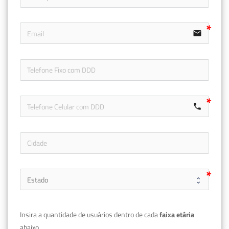
email
icon-ph
call
Insira a quantidade de usuários dentro de cada 
faixa etária 
abaixo.