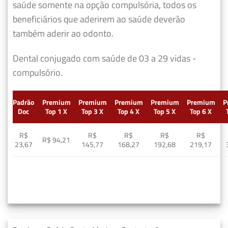
saúde somente na opção compulsória, todos os
beneficiários que aderirem ao saúde deverão
também aderir ao odonto.
Dental conjugado com saúde de 03 a 29 vidas -
compulsório.
Padrão
Premium
Premium
Premium
Premium
Premium
P
Doc
Top 1 X
Top 3 X
Top 4 X
Top 5 X
Top 6 X
R$
R$
R$
R$
R$
R$ 94,21
23,67
145,77
168,27
192,68
219,17