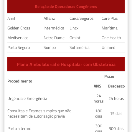
Relação de Operadoras Congêneres
Amil
Allianz
Caixa Seguros
Care Plus
Golden Cross
Intermédica
Lincx
Marítima
Mediservice
Notre Dame
Omint
One Health
Porto Seguro
Sompo
Sul américa
Unimed
Plano Ambulatorial e Hospitalar com Obstetrícia
Prazo
Procedimento
ANS
Bradesco
24
Urgência e Emergência
24 horas
horas
Consultas e Exames simples que não
180
15 dias
necessitam de autorização prévia
dias
300
Parto a termo
300 dias
dias