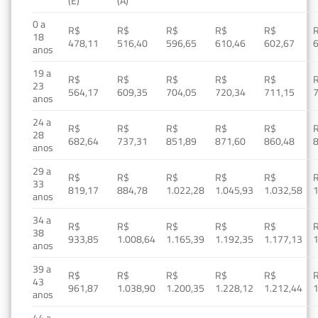
(E)
(A)
0 a
R$
R$
R$
R$
R$
18
478,11
516,40
596,65
610,46
602,67
anos
19 a
R$
R$
R$
R$
R$
23
564,17
609,35
704,05
720,34
711,15
anos
24 a
R$
R$
R$
R$
R$
28
682,64
737,31
851,89
871,60
860,48
anos
29 a
R$
R$
R$
R$
R$
33
819,17
884,78
1.022,28
1.045,93
1.032,58
1
anos
34 a
R$
R$
R$
R$
R$
38
933,85
1.008,64
1.165,39
1.192,35
1.177,13
1
anos
39 a
R$
R$
R$
R$
R$
43
961,87
1.038,90
1.200,35
1.228,12
1.212,44
1
anos
44 a