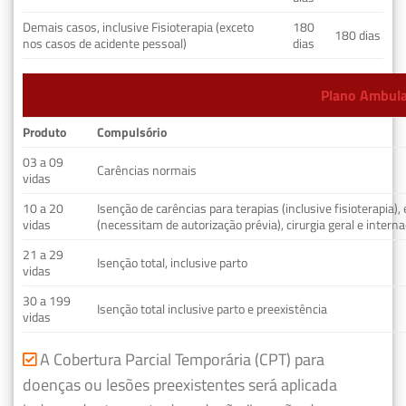
Demais casos, inclusive Fisioterapia (exceto
180
180 dias
nos casos de acidente pessoal)
dias
Plano Ambulat
Produto
Compulsório
03 a 09
Carências normais
vidas
10 a 20
Isenção de carências para terapias (inclusive fisioterapia)
vidas
(necessitam de autorização prévia), cirurgia geral e interna
21 a 29
Isenção total, inclusive parto
vidas
30 a 199
Isenção total inclusive parto e preexistência
vidas
A Cobertura Parcial Temporária (CPT) para
doenças ou lesões preexistentes será aplicada