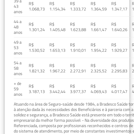
39 a
R$
R$
R$
R$
R$
43
1.068,73
1.154,34
1.333,72
1.364,59
1.347,17
1
anos
44 a
R$
R$
R$
R$
R$
48
1.301,24
1.405,48
1.623,88
1.661,47
1.640,26
1
anos
49 a
R$
R$
R$
R$
R$
53
1.530,52
1.653,13
1.910,01
1.954,22
1.929,27
1
anos
54 a
R$
R$
R$
R$
R$
58
1.821,32
1.967,22
2.272,91
2.325,52
2.295,83
2
anos
+ de
R$
R$
R$
R$
R$
59
3.187,13
3.442,44
3.977,37
4.069,43
4.017,47
4
anos
Atuando na área de Seguro-saúde desde 1984, a Bradesco Saúde torn
à atenção dada às necessidades dos Beneficiários e à parceria com a 
solidez e segurança, a Bradesco Saúde está presente em todo o terri
empresarial da melhor forma possível: - Na diversidade dos produto
Referenciada, composta por profissionais reconhecidos e centros de
do sistema de atendimento, por meio de constantes investimentos e