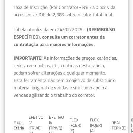
Taxa de Inscrição: (Por Contrato) - R$ 7,50 por vida,
acrescentar IOF de 2,38% sobre o valor total final.
Tabela atualizada em 24/02/2025 -
(REEMBOLSO
ESPECÍFICO), consulte um corretor antes da
contratação para maiores informações.
IMPORTANTE!
As informações de preços, carências,
redes, reembolsos, etc, contidas nesta tabela,
podem sofrer alterações a qualquer momento.
Esta ferramenta não tem o objetivo de substituir o
material original de vendas e sim como apoio à
vendas agilizando o trabalho do corretor.
EFETIVO
EFETIVO
FLEX
FLEX
Faixa
IV
IV
IDEAL
(FCER)
(FQER)
(
Etária
(TRWE)
(TRWQ)
(TERI) (E)
(E)
(A)
(