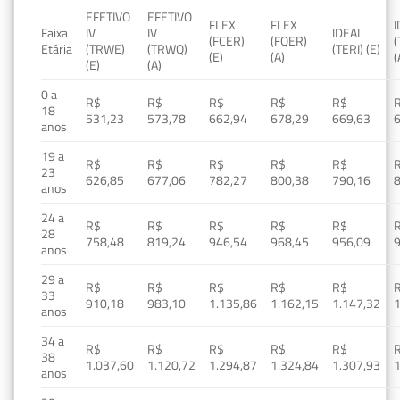
EFETIVO
EFETIVO
FLEX
FLEX
Faixa
IV
IV
IDEAL
(FCER)
(FQER)
(
Etária
(TRWE)
(TRWQ)
(TERI) (E)
(E)
(A)
(
(E)
(A)
0 a
R$
R$
R$
R$
R$
18
531,23
573,78
662,94
678,29
669,63
anos
19 a
R$
R$
R$
R$
R$
23
626,85
677,06
782,27
800,38
790,16
anos
24 a
R$
R$
R$
R$
R$
28
758,48
819,24
946,54
968,45
956,09
anos
29 a
R$
R$
R$
R$
R$
33
910,18
983,10
1.135,86
1.162,15
1.147,32
1
anos
34 a
R$
R$
R$
R$
R$
38
1.037,60
1.120,72
1.294,87
1.324,84
1.307,93
1
anos