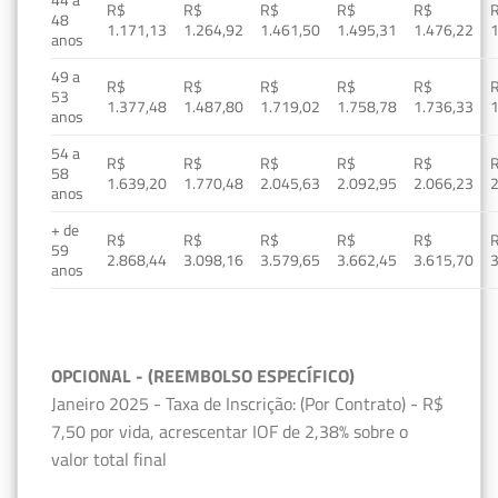
R$
R$
R$
R$
R$
48
1.171,13
1.264,92
1.461,50
1.495,31
1.476,22
1
anos
49 a
R$
R$
R$
R$
R$
53
1.377,48
1.487,80
1.719,02
1.758,78
1.736,33
1
anos
54 a
R$
R$
R$
R$
R$
58
1.639,20
1.770,48
2.045,63
2.092,95
2.066,23
2
anos
+ de
R$
R$
R$
R$
R$
59
2.868,44
3.098,16
3.579,65
3.662,45
3.615,70
3
anos
OPCIONAL - (REEMBOLSO ESPECÍFICO)
Janeiro 2025 - Taxa de Inscrição: (Por Contrato) - R$
7,50 por vida, acrescentar IOF de 2,38% sobre o
valor total final