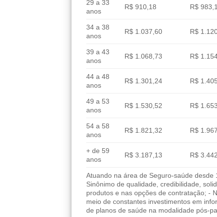
29 a 33
R$ 910,18
R$ 983,
anos
34 a 38
R$ 1.037,60
R$ 1.12
anos
39 a 43
R$ 1.068,73
R$ 1.15
anos
44 a 48
R$ 1.301,24
R$ 1.40
anos
49 a 53
R$ 1.530,52
R$ 1.65
anos
54 a 58
R$ 1.821,32
R$ 1.96
anos
+ de 59
R$ 3.187,13
R$ 3.44
anos
Atuando na área de Seguro-saúde desde 19
Sinônimo de qualidade, credibilidade, sol
produtos e nas opções de contratação; - 
meio de constantes investimentos em info
de planos de saúde na modalidade pós-pa