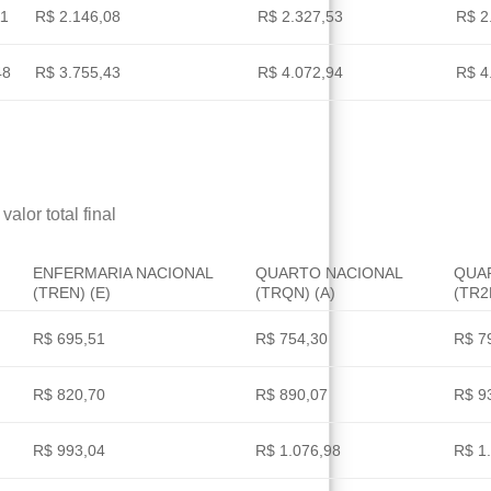
11
R$ 2.146,08
R$ 2.327,53
R$ 2
48
R$ 3.755,43
R$ 4.072,94
R$ 4
alor total final
ENFERMARIA NACIONAL
QUARTO NACIONAL
QUA
(TREN) (E)
(TRQN) (A)
(TR2
R$ 695,51
R$ 754,30
R$ 7
R$ 820,70
R$ 890,07
R$ 9
R$ 993,04
R$ 1.076,98
R$ 1