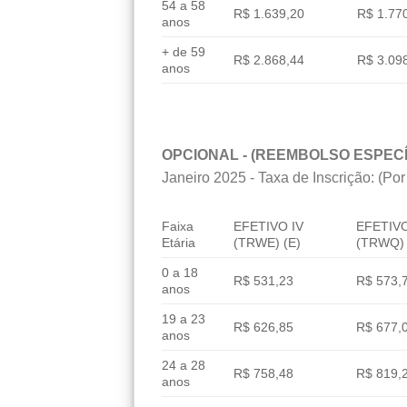
54 a 58
R$ 1.639,20
R$ 1.77
anos
+ de 59
R$ 2.868,44
R$ 3.09
anos
OPCIONAL - (REEMBOLSO ESPECÍ
Janeiro 2025 - Taxa de Inscrição: (Por
Faixa
EFETIVO IV
EFETIVO
Etária
(TRWE) (E)
(TRWQ) 
0 a 18
R$ 531,23
R$ 573,
anos
19 a 23
R$ 626,85
R$ 677,
anos
24 a 28
R$ 758,48
R$ 819,
anos