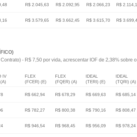
0,48
R$ 2.045,63
R$ 2.092,95
R$ 2.066,23
R$ 2.114,
8,16
R$ 3.579,65
R$ 3.662,45
R$ 3.615,70
R$ 3.699,
FICO)
 Contrato) - R$ 7,50 por vida, acrescentar IOF de 2,38% sobre o v
 IV
FLEX
FLEX
IDEAL
IDEAL
(A)
(FCER) (E)
(FQER) (A)
(TERI) (E)
(TQRI) (A)
78
R$ 662,94
R$ 678,29
R$ 669,63
R$ 685,14
06
R$ 782,27
R$ 800,38
R$ 790,16
R$ 808,47
24
R$ 946,54
R$ 968,45
R$ 956,09
R$ 978,24