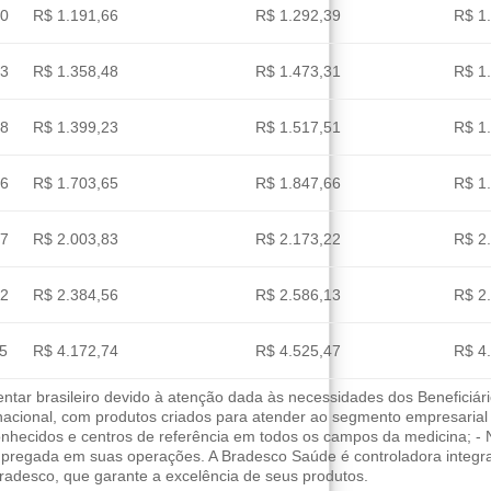
90
R$ 1.191,66
R$ 1.292,39
R$ 1
23
R$ 1.358,48
R$ 1.473,31
R$ 1
38
R$ 1.399,23
R$ 1.517,51
R$ 1
26
R$ 1.703,65
R$ 1.847,66
R$ 1
97
R$ 2.003,83
R$ 2.173,22
R$ 2
02
R$ 2.384,56
R$ 2.586,13
R$ 2
55
R$ 4.172,74
R$ 4.525,47
R$ 4
ar brasileiro devido à atenção dada às necessidades dos Beneficiári
 nacional, com produtos criados para atender ao segmento empresarial
nhecidos e centros de referência em todos os campos da medicina; - 
empregada em suas operações. A Bradesco Saúde é controladora integ
adesco, que garante a excelência de seus produtos.