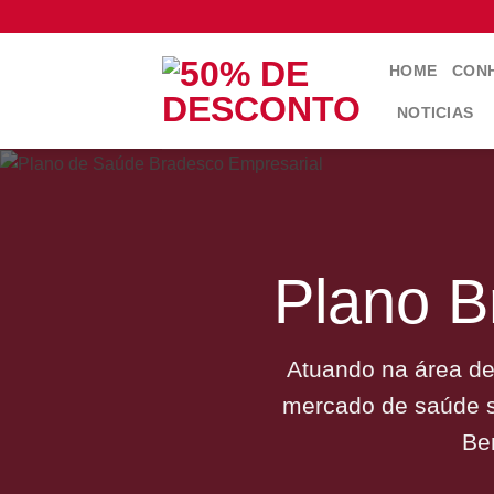
Skip
to
content
HOME
CONH
NOTICIAS
Plano B
Atuando na área de
mercado de saúde s
Be