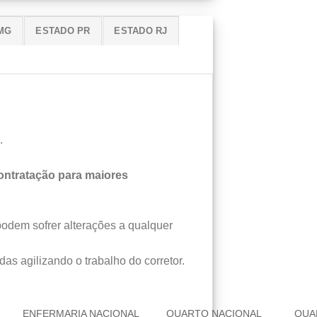
MG
ESTADO PR
ESTADO RJ
.
ntratação para maiores
podem sofrer alterações a qualquer
das agilizando o trabalho do corretor.
ENFERMARIA NACIONAL
QUARTO NACIONAL
QUA