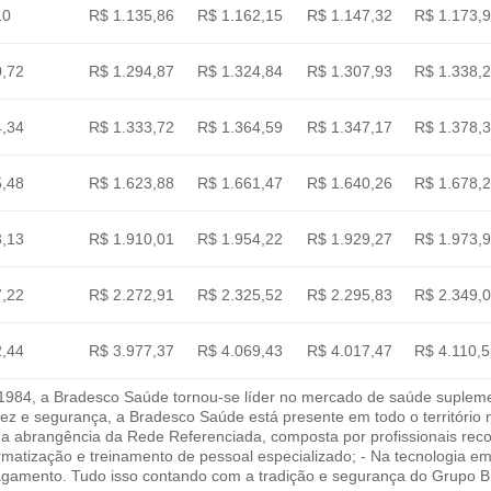
10
R$ 1.135,86
R$ 1.162,15
R$ 1.147,32
R$ 1.173,
0,72
R$ 1.294,87
R$ 1.324,84
R$ 1.307,93
R$ 1.338,
4,34
R$ 1.333,72
R$ 1.364,59
R$ 1.347,17
R$ 1.378,
5,48
R$ 1.623,88
R$ 1.661,47
R$ 1.640,26
R$ 1.678,
3,13
R$ 1.910,01
R$ 1.954,22
R$ 1.929,27
R$ 1.973,
7,22
R$ 2.272,91
R$ 2.325,52
R$ 2.295,83
R$ 2.349,
2,44
R$ 3.977,37
R$ 4.069,43
R$ 4.017,47
R$ 4.110,
84, a Bradesco Saúde tornou-se líder no mercado de saúde suplement
idez e segurança, a Bradesco Saúde está presente em todo o território
Na abrangência da Rede Referenciada, composta por profissionais reco
rmatização e treinamento de pessoal especializado; - Na tecnologia 
gamento. Tudo isso contando com a tradição e segurança do Grupo Br