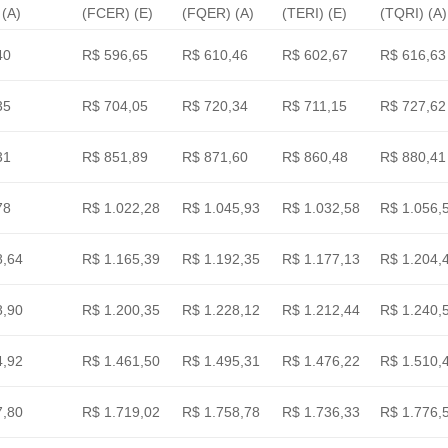
(A)
(FCER) (E)
(FQER) (A)
(TERI) (E)
(TQRI) (A)
40
R$ 596,65
R$ 610,46
R$ 602,67
R$ 616,63
35
R$ 704,05
R$ 720,34
R$ 711,15
R$ 727,62
31
R$ 851,89
R$ 871,60
R$ 860,48
R$ 880,41
78
R$ 1.022,28
R$ 1.045,93
R$ 1.032,58
R$ 1.056,
8,64
R$ 1.165,39
R$ 1.192,35
R$ 1.177,13
R$ 1.204,
8,90
R$ 1.200,35
R$ 1.228,12
R$ 1.212,44
R$ 1.240,
4,92
R$ 1.461,50
R$ 1.495,31
R$ 1.476,22
R$ 1.510,
7,80
R$ 1.719,02
R$ 1.758,78
R$ 1.736,33
R$ 1.776,