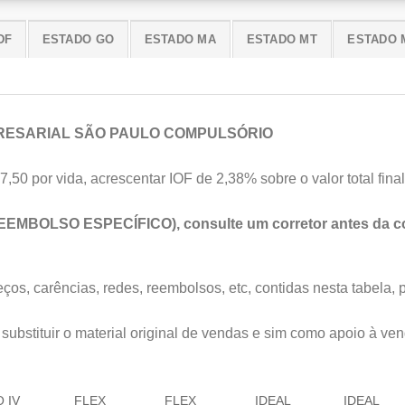
DF
ESTADO GO
ESTADO MA
ESTADO MT
ESTADO 
RESARIAL SÃO PAULO COMPULSÓRIO
7,50 por vida, acrescentar IOF de 2,38% sobre o valor total final
EEMBOLSO ESPECÍFICO), consulte um corretor antes da co
os, carências, redes, reembolsos, etc, contidas nesta tabela, 
substituir o material original de vendas e sim como apoio à ven
 IV
FLEX
FLEX
IDEAL
IDEAL