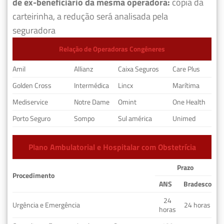
de ex-beneficiário da mesma operadora:
cópia da
carteirinha, a redução será analisada pela
seguradora
Relação de Operadoras Congêneres
Amil
Allianz
Caixa Seguros
Care Plus
Golden Cross
Intermédica
Lincx
Marítima
Mediservice
Notre Dame
Omint
One Health
Porto Seguro
Sompo
Sul américa
Unimed
Plano Ambulatorial e Hospitalar com Obstetrícia
Prazo
Procedimento
ANS
Bradesco
24
Urgência e Emergência
24 horas
horas