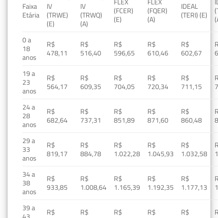
FLEX
FLEX
Faixa
IV
IV
IDEAL
(FCER)
(FQER)
(
Etária
(TRWE)
(TRWQ)
(TERI) (E)
(E)
(A)
(
(E)
(A)
0 a
R$
R$
R$
R$
R$
18
478,11
516,40
596,65
610,46
602,67
anos
19 a
R$
R$
R$
R$
R$
23
564,17
609,35
704,05
720,34
711,15
anos
24 a
R$
R$
R$
R$
R$
28
682,64
737,31
851,89
871,60
860,48
anos
29 a
R$
R$
R$
R$
R$
33
819,17
884,78
1.022,28
1.045,93
1.032,58
1
anos
34 a
R$
R$
R$
R$
R$
38
933,85
1.008,64
1.165,39
1.192,35
1.177,13
1
anos
39 a
R$
R$
R$
R$
R$
43