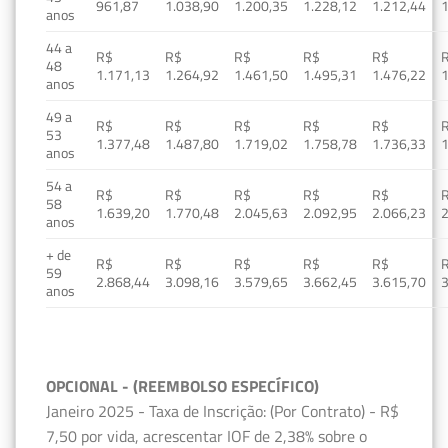
961,87
1.038,90
1.200,35
1.228,12
1.212,44
1
anos
44 a
R$
R$
R$
R$
R$
48
1.171,13
1.264,92
1.461,50
1.495,31
1.476,22
1
anos
49 a
R$
R$
R$
R$
R$
53
1.377,48
1.487,80
1.719,02
1.758,78
1.736,33
1
anos
54 a
R$
R$
R$
R$
R$
58
1.639,20
1.770,48
2.045,63
2.092,95
2.066,23
2
anos
+ de
R$
R$
R$
R$
R$
59
2.868,44
3.098,16
3.579,65
3.662,45
3.615,70
3
anos
OPCIONAL - (REEMBOLSO ESPECÍFICO)
Janeiro 2025 - Taxa de Inscrição: (Por Contrato) - R$
7,50 por vida, acrescentar IOF de 2,38% sobre o