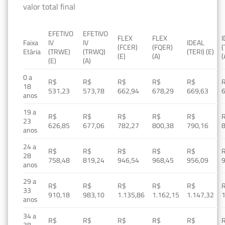
valor total final
EFETIVO
EFETIVO
FLEX
FLEX
Faixa
IV
IV
IDEAL
(FCER)
(FQER)
(
Etária
(TRWE)
(TRWQ)
(TERI) (E)
(E)
(A)
(
(E)
(A)
0 a
R$
R$
R$
R$
R$
18
531,23
573,78
662,94
678,29
669,63
anos
19 a
R$
R$
R$
R$
R$
23
626,85
677,06
782,27
800,38
790,16
anos
24 a
R$
R$
R$
R$
R$
28
758,48
819,24
946,54
968,45
956,09
anos
29 a
R$
R$
R$
R$
R$
33
910,18
983,10
1.135,86
1.162,15
1.147,32
1
anos
34 a
R$
R$
R$
R$
R$
38