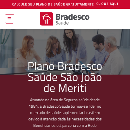
Skip
CLIQUE AQUI
CALCULE SEU PLANO DE SAÚDE GRATUITAMENTE
to
content
Plano Bradesco
Saúde São João
de Meriti
Atuando na área de Seguros saúde desde
1984, a Bradesco Saúde tornou-se líder no
mercado de saúde suplementar brasileiro
devido à atenção dada às necessidades dos
Beneficiários e à parceria com a Rede