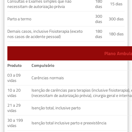
Consultas e Exames simples que não
180
15 dias
necessitam de autorização prévia
dias
300
Parto a termo
300 dias
dias
Demais casos, inclusive Fisioterapia (exceto
180
180 dias
nos casos de acidente pessoal)
dias
Plano Ambulat
Produto
Compulsório
03 a 09
Carências normais
vidas
10 a 20
Isenção de carências para terapias (inclusive fisioterapia)
vidas
(necessitam de autorização prévia), cirurgia geral e interna
21 a 29
Isenção total, inclusive parto
vidas
30 a 199
Isenção total inclusive parto e preexistência
vidas