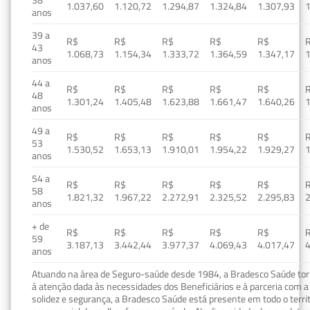
1.037,60
1.120,72
1.294,87
1.324,84
1.307,93
1
anos
39 a
R$
R$
R$
R$
R$
43
1.068,73
1.154,34
1.333,72
1.364,59
1.347,17
1
anos
44 a
R$
R$
R$
R$
R$
48
1.301,24
1.405,48
1.623,88
1.661,47
1.640,26
1
anos
49 a
R$
R$
R$
R$
R$
53
1.530,52
1.653,13
1.910,01
1.954,22
1.929,27
1
anos
54 a
R$
R$
R$
R$
R$
58
1.821,32
1.967,22
2.272,91
2.325,52
2.295,83
2
anos
+ de
R$
R$
R$
R$
R$
59
3.187,13
3.442,44
3.977,37
4.069,43
4.017,47
4
anos
Atuando na área de Seguro-saúde desde 1984, a Bradesco Saúde torn
à atenção dada às necessidades dos Beneficiários e à parceria com a 
solidez e segurança, a Bradesco Saúde está presente em todo o terri