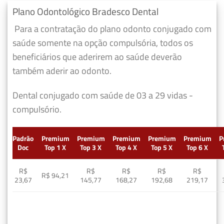
Plano Odontológico Bradesco Dental
Para a contratação do plano odonto conjugado com
saúde somente na opção compulsória, todos os
beneficiários que aderirem ao saúde deverão
também aderir ao odonto.
Dental conjugado com saúde de 03 a 29 vidas -
compulsório.
Padrão
Premium
Premium
Premium
Premium
Premium
P
Doc
Top 1 X
Top 3 X
Top 4 X
Top 5 X
Top 6 X
R$
R$
R$
R$
R$
R$ 94,21
23,67
145,77
168,27
192,68
219,17