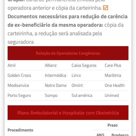
operadora anterior e cópia da carteirinha.
Documentos necessários para redução de carência
de ex-beneficiário da mesma operadora:
cópia da
carteirinha, a redução será analisada pela
seguradora
Relação de Operadoras Congêneres
Amil
Allianz
Caixa Seguros
Care Plus
Golden Cross
Intermédica
Lincx
Marítima
Mediservice
Notre Dame
Omint
One Health
Porto Seguro
Sompo
Sul américa
Unimed
Plano Ambulatorial e Hospitalar com Obstetrícia
Prazo
Procedimento
ANS
Bradesco