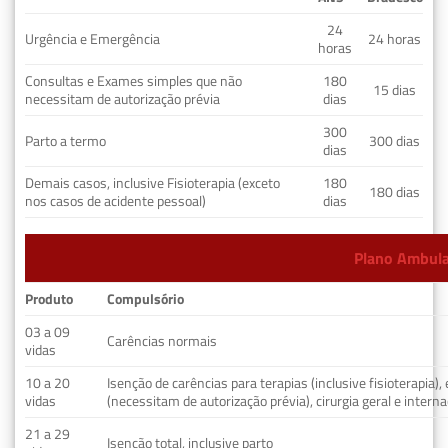
24
Urgência e Emergência
24 horas
horas
Consultas e Exames simples que não
180
15 dias
necessitam de autorização prévia
dias
300
Parto a termo
300 dias
dias
Demais casos, inclusive Fisioterapia (exceto
180
180 dias
nos casos de acidente pessoal)
dias
Plano Ambulat
Produto
Compulsório
03 a 09
Carências normais
vidas
10 a 20
Isenção de carências para terapias (inclusive fisioterapia)
vidas
(necessitam de autorização prévia), cirurgia geral e interna
21 a 29
Isenção total, inclusive parto