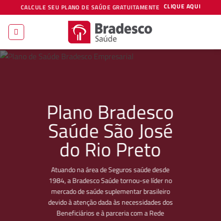
Skip
CLIQUE AQUI
CALCULE SEU PLANO DE SAÚDE GRATUITAMENTE
to
content
Plano Bradesco
Saúde São José
do Rio Preto
Atuando na área de Seguros saúde desde
1984, a Bradesco Saúde tornou-se líder no
mercado de saúde suplementar brasileiro
devido à atenção dada às necessidades dos
Beneficiários e à parceria com a Rede