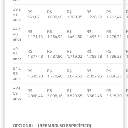
39 a
R$
R$
R$
R$
R$
43
961,87
1.038,90
1.200,35
1.228,12
1.212,44
1
anos
44 a
R$
R$
R$
R$
R$
48
1.171,13
1.264,92
1.461,50
1.495,31
1.476,22
1
anos
49 a
R$
R$
R$
R$
R$
53
1.377,48
1.487,80
1.719,02
1.758,78
1.736,33
1
anos
54 a
R$
R$
R$
R$
R$
58
1.639,20
1.770,48
2.045,63
2.092,95
2.066,23
2
anos
+ de
R$
R$
R$
R$
R$
59
2.868,44
3.098,16
3.579,65
3.662,45
3.615,70
3
anos
OPCIONAL - (REEMBOLSO ESPECÍFICO)