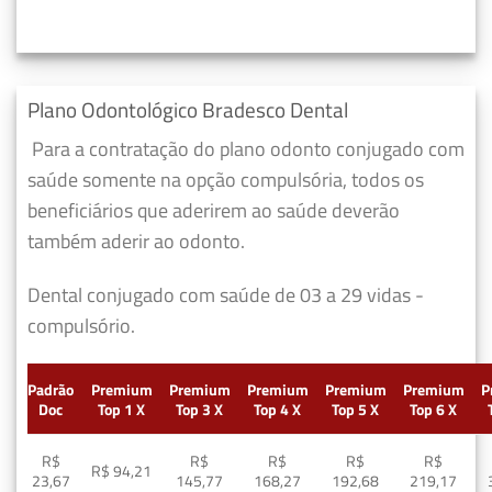
Plano Odontológico Bradesco Dental
Para a contratação do plano odonto conjugado com
saúde somente na opção compulsória, todos os
beneficiários que aderirem ao saúde deverão
também aderir ao odonto.
Dental conjugado com saúde de 03 a 29 vidas -
compulsório.
Padrão
Premium
Premium
Premium
Premium
Premium
P
Doc
Top 1 X
Top 3 X
Top 4 X
Top 5 X
Top 6 X
R$
R$
R$
R$
R$
R$ 94,21
23,67
145,77
168,27
192,68
219,17