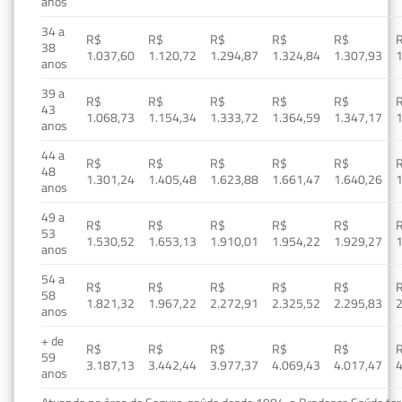
anos
34 a
R$
R$
R$
R$
R$
38
1.037,60
1.120,72
1.294,87
1.324,84
1.307,93
1
anos
39 a
R$
R$
R$
R$
R$
43
1.068,73
1.154,34
1.333,72
1.364,59
1.347,17
1
anos
44 a
R$
R$
R$
R$
R$
48
1.301,24
1.405,48
1.623,88
1.661,47
1.640,26
1
anos
49 a
R$
R$
R$
R$
R$
53
1.530,52
1.653,13
1.910,01
1.954,22
1.929,27
1
anos
54 a
R$
R$
R$
R$
R$
58
1.821,32
1.967,22
2.272,91
2.325,52
2.295,83
2
anos
+ de
R$
R$
R$
R$
R$
59
3.187,13
3.442,44
3.977,37
4.069,43
4.017,47
4
anos