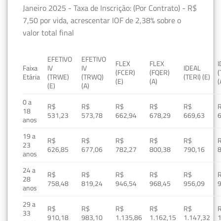
Janeiro 2025 - Taxa de Inscrição: (Por Contrato) - R$
7,50 por vida, acrescentar IOF de 2,38% sobre o
valor total final
EFETIVO
EFETIVO
FLEX
FLEX
Faixa
IV
IV
IDEAL
(FCER)
(FQER)
(
Etária
(TRWE)
(TRWQ)
(TERI) (E)
(E)
(A)
(
(E)
(A)
0 a
R$
R$
R$
R$
R$
18
531,23
573,78
662,94
678,29
669,63
anos
19 a
R$
R$
R$
R$
R$
23
626,85
677,06
782,27
800,38
790,16
anos
24 a
R$
R$
R$
R$
R$
28
758,48
819,24
946,54
968,45
956,09
anos
29 a
R$
R$
R$
R$
R$
33
910,18
983,10
1.135,86
1.162,15
1.147,32
1