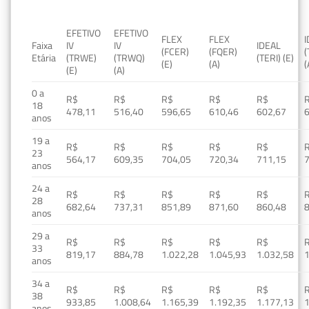
EFETIVO
EFETIVO
FLEX
FLEX
Faixa
IV
IV
IDEAL
(FCER)
(FQER)
(
Etária
(TRWE)
(TRWQ)
(TERI) (E)
(E)
(A)
(
(E)
(A)
0 a
R$
R$
R$
R$
R$
18
478,11
516,40
596,65
610,46
602,67
anos
19 a
R$
R$
R$
R$
R$
23
564,17
609,35
704,05
720,34
711,15
anos
24 a
R$
R$
R$
R$
R$
28
682,64
737,31
851,89
871,60
860,48
anos
29 a
R$
R$
R$
R$
R$
33
819,17
884,78
1.022,28
1.045,93
1.032,58
1
anos
34 a
R$
R$
R$
R$
R$
38
933,85
1.008,64
1.165,39
1.192,35
1.177,13
1
anos