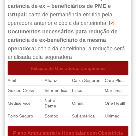
carência de ex – beneficiários de PME e
Grupal:
carta de permanência emitida pela
operadora anterior e cópia da carteirinha.
Documentos necessários para redução de
carência de ex-beneficiário da mesma
operadora:
cópia da carteirinha, a redução será
analisada pela seguradora
Relação de Operadoras Congêneres
Amil
Allianz
Caixa Seguros
Care Plus
Golden Cross
Intermédica
Lincx
Marítima
Notre
Mediservice
Omint
One Health
Dame
Porto Seguro
Sompo
Sul américa
Unimed
Plano Ambulatorial e Hospitalar com Obstetrícia