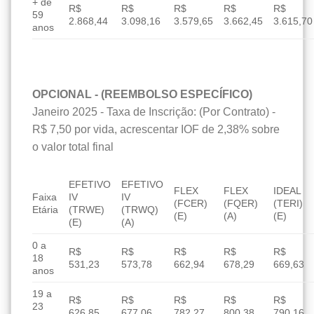
+ de
R$
R$
R$
R$
R$
59
2.868,44
3.098,16
3.579,65
3.662,45
3.615,70
anos
OPCIONAL - (REEMBOLSO ESPECÍFICO)
Janeiro 2025 - Taxa de Inscrição: (Por Contrato) -
R$ 7,50 por vida, acrescentar IOF de 2,38% sobre
o valor total final
EFETIVO
EFETIVO
FLEX
FLEX
IDEAL
Faixa
IV
IV
(FCER)
(FQER)
(TERI)
Etária
(TRWE)
(TRWQ)
(E)
(A)
(E)
(E)
(A)
0 a
R$
R$
R$
R$
R$
18
531,23
573,78
662,94
678,29
669,63
anos
19 a
R$
R$
R$
R$
R$
23
626,85
677,06
782,27
800,38
790,16