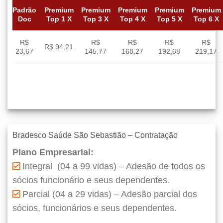
Padrão
Premium
Premium
Premium
Premium
Premium
Doc
Top 1 X
Top 3 X
Top 4 X
Top 5 X
Top 6 X
R$
R$
R$
R$
R$
R$ 94,21
23,67
145,77
168,27
192,68
219,17
Bradesco Saúde São Sebastião – Contratação
Plano Empresarial:
Integral (04 a 99 vidas) – Adesão de todos os
sócios funcionário e seus dependentes.
Parcial (04 a 29 vidas) – Adesão parcial dos
sócios, funcionários e seus dependentes.