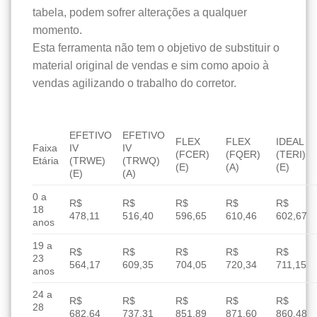
tabela, podem sofrer alterações a qualquer
momento.
Esta ferramenta não tem o objetivo de substituir o
material original de vendas e sim como apoio à
vendas agilizando o trabalho do corretor.
EFETIVO
EFETIVO
FLEX
FLEX
IDEAL
Faixa
IV
IV
(FCER)
(FQER)
(TERI)
Etária
(TRWE)
(TRWQ)
(E)
(A)
(E)
(E)
(A)
0 a
R$
R$
R$
R$
R$
18
478,11
516,40
596,65
610,46
602,67
anos
19 a
R$
R$
R$
R$
R$
23
564,17
609,35
704,05
720,34
711,15
anos
24 a
R$
R$
R$
R$
R$
28
682,64
737,31
851,89
871,60
860,48