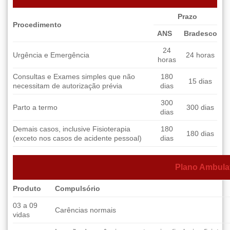
Prazo
Procedimento
ANS
Bradesco
24
Urgência e Emergência
24 horas
horas
Consultas e Exames simples que não
180
15 dias
necessitam de autorização prévia
dias
300
Parto a termo
300 dias
dias
Demais casos, inclusive Fisioterapia
180
180 dias
(exceto nos casos de acidente pessoal)
dias
Plano Ambulat
Produto
Compulsório
03 a 09
Carências normais
vidas