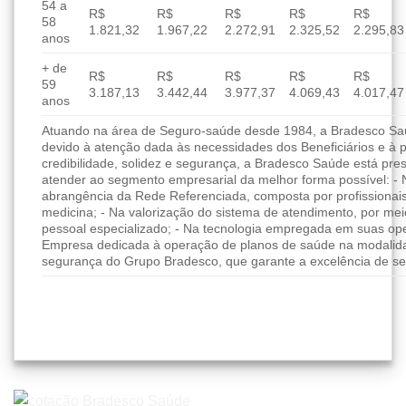
54 a
R$
R$
R$
R$
R$
58
1.821,32
1.967,22
2.272,91
2.325,52
2.295,83
anos
+ de
R$
R$
R$
R$
R$
59
3.187,13
3.442,44
3.977,37
4.069,43
4.017,47
anos
Atuando na área de Seguro-saúde desde 1984, a Bradesco Saúd
devido à atenção dada às necessidades dos Beneficiários e à 
credibilidade, solidez e segurança, a Bradesco Saúde está pres
atender ao segmento empresarial da melhor forma possível: - 
abrangência da Rede Referenciada, composta por profissionai
medicina; - Na valorização do sistema de atendimento, por me
pessoal especializado; - Na tecnologia empregada em suas ope
Empresa dedicada à operação de planos de saúde na modalida
segurança do Grupo Bradesco, que garante a excelência de se