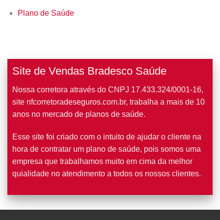
Plano de Saúde
Site de Vendas Bradesco Saúde
Nossa corretora através do CNPJ 17.433.324/0001-16,
site nfcorretoradeseguros.com.br, trabalha a mais de 10
anos no mercado de planos de saúde.
Esse site foi criado com o intuito de ajudar o cliente na
hora de contratar um plano de saúde, pois somos uma
empresa que trabalhamos muito em cima da melhor
quialidade no atendimento a todos os nossos clientes.