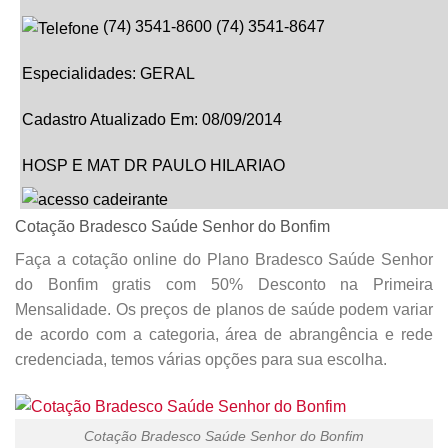
(
74
)
3541-8600
(
74
)
3541-8647
Especialidades:
GERAL
Cadastro Atualizado Em
:
08/09/2014
HOSP E MAT DR PAULO HILARIAO
Cotação Bradesco Saúde Senhor do Bonfim
PRAÇA NOVA DO CONGRESSO,
266
, CENTRO,
SENHOR
Faça a cotação online do Plano Bradesco Saúde Senhor
BONFIM
–
BA
do Bonfim gratis com 50% Desconto na Primeira
CEP: 48970000
Mensalidade. Os preços de planos de saúde podem variar
de acordo com a categoria, área de abrangência e rede
(
74
)
3541-5757
credenciada, temos várias opções para sua escolha.
Especialidades:
CARDIOLOGIA
,
CIRURGIA GERAL
,
CLIN
MEDICA
,
OFTALMOLOGIA
,
OTORRINOLARINGOLOGIA
,
Cotação Bradesco Saúde Senhor do Bonfim
ORTOPEDIA
,
PEDIATRIA
,
GINECOLOGIA/OBSTETRICI