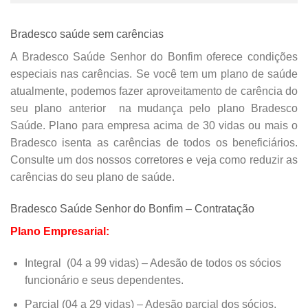
Cadastro Atualizado Em
:
11/08/2015
Bradesco saúde sem carências
CLINICA UAI
A Bradesco Saúde Senhor do Bonfim oferece condições
especiais nas carências. Se você tem um plano de saúde
R FRANCISCO VITAL,
100
, CENTRO,
SENHOR DO BONF
atualmente, podemos fazer
aproveitamento de carência do
BA
seu plano anterior
na mudança pelo plano Bradesco
CEP: 48970000
Saúde. Plano para empresa acima de 30 vidas ou mais o
Bradesco isenta as carências de todos os beneficiários.
(
74
)
3541-3225
Consulte um dos nossos corretores e veja como reduzir as
Especialidades:
PEDIATRIA
carências do seu plano de saúde.
Cadastro Atualizado Em
:
08/09/2014
Bradesco Saúde Senhor do Bonfim – Contratação
Plano Empresarial:
Integral (04 a 99 vidas) – Adesão de todos os sócios
funcionário e seus dependentes.
Parcial (04 a 29 vidas) – Adesão parcial dos sócios,