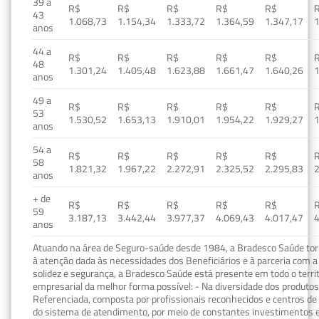
39 a
R$
R$
R$
R$
R$
43
1.068,73
1.154,34
1.333,72
1.364,59
1.347,17
1
anos
44 a
R$
R$
R$
R$
R$
48
1.301,24
1.405,48
1.623,88
1.661,47
1.640,26
1
anos
49 a
R$
R$
R$
R$
R$
53
1.530,52
1.653,13
1.910,01
1.954,22
1.929,27
1
anos
54 a
R$
R$
R$
R$
R$
58
1.821,32
1.967,22
2.272,91
2.325,52
2.295,83
2
anos
+ de
R$
R$
R$
R$
R$
59
3.187,13
3.442,44
3.977,37
4.069,43
4.017,47
4
anos
Atuando na área de Seguro-saúde desde 1984, a Bradesco Saúde torn
à atenção dada às necessidades dos Beneficiários e à parceria com a 
solidez e segurança, a Bradesco Saúde está presente em todo o terri
empresarial da melhor forma possível: - Na diversidade dos produto
Referenciada, composta por profissionais reconhecidos e centros de
do sistema de atendimento, por meio de constantes investimentos e