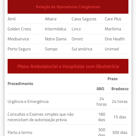
Relação de Operadoras Congêneres
Amil
Allianz
Caixa Seguros
Care Plus
Golden Cross
Intermédica
Lincx
Marítima
Mediservice
Notre Dame
Omint
One Health
Porto Seguro
Sompo
Sul américa
Unimed
Plano Ambulatorial e Hospitalar com Obstetrícia
Prazo
Procedimento
ANS
Bradesco
24
Urgência e Emergência
24 horas
horas
Consultas e Exames simples que não
180
15 dias
necessitam de autorização prévia
dias
300
Parto a termo
300 dias
dias