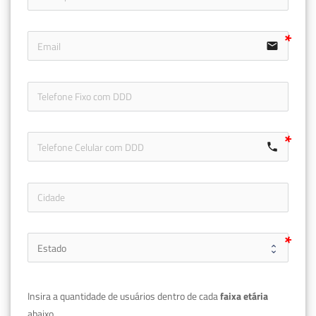
email
icon-ph
call
Insira a quantidade de usuários dentro de cada 
faixa etária 
abaixo.