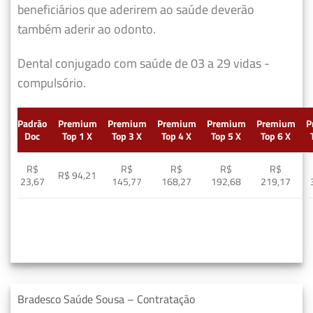
beneficiários que aderirem ao saúde deverão
também aderir ao odonto.
Dental conjugado com saúde de 03 a 29 vidas -
compulsório.
Padrão
Premium
Premium
Premium
Premium
Premium
P
Doc
Top 1 X
Top 3 X
Top 4 X
Top 5 X
Top 6 X
R$
R$
R$
R$
R$
R$ 94,21
23,67
145,77
168,27
192,68
219,17
Bradesco Saúde Sousa – Contratação