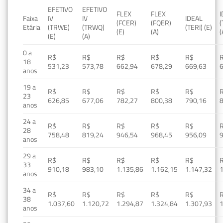
EFETIVO
EFETIVO
FLEX
FLEX
Faixa
IV
IV
IDEAL
(FCER)
(FQER)
(
Etária
(TRWE)
(TRWQ)
(TERI) (E)
(E)
(A)
(
(E)
(A)
0 a
R$
R$
R$
R$
R$
18
531,23
573,78
662,94
678,29
669,63
anos
19 a
R$
R$
R$
R$
R$
23
626,85
677,06
782,27
800,38
790,16
anos
24 a
R$
R$
R$
R$
R$
28
758,48
819,24
946,54
968,45
956,09
anos
29 a
R$
R$
R$
R$
R$
33
910,18
983,10
1.135,86
1.162,15
1.147,32
1
anos
34 a
R$
R$
R$
R$
R$
38
1.037,60
1.120,72
1.294,87
1.324,84
1.307,93
1
anos