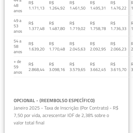
R$
R$
R$
R$
R$
48
1.171,13
1.264,92
1.461,50
1.495,31
1.476,22
1
anos
49 a
R$
R$
R$
R$
R$
53
1.377,48
1.487,80
1.719,02
1.758,78
1.736,33
1
anos
54 a
R$
R$
R$
R$
R$
58
1.639,20
1.770,48
2.045,63
2.092,95
2.066,23
2
anos
+ de
R$
R$
R$
R$
R$
59
2.868,44
3.098,16
3.579,65
3.662,45
3.615,70
3
anos
OPCIONAL - (REEMBOLSO ESPECÍFICO)
Janeiro 2025 - Taxa de Inscrição: (Por Contrato) - R$
7,50 por vida, acrescentar IOF de 2,38% sobre o
valor total final