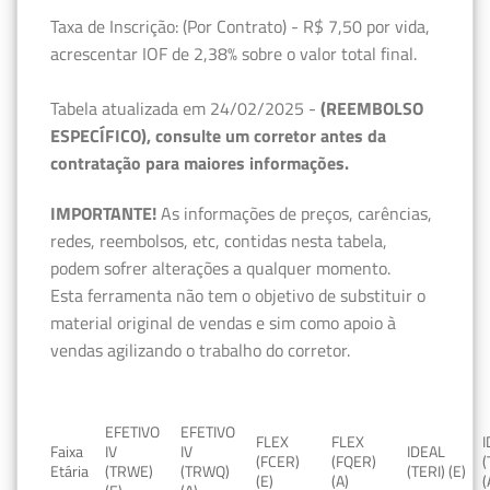
Taxa de Inscrição: (Por Contrato) - R$ 7,50 por vida,
acrescentar IOF de 2,38% sobre o valor total final.
Tabela atualizada em 24/02/2025 -
(REEMBOLSO
ESPECÍFICO), consulte um corretor antes da
contratação para maiores informações.
IMPORTANTE!
As informações de preços, carências,
redes, reembolsos, etc, contidas nesta tabela,
podem sofrer alterações a qualquer momento.
Esta ferramenta não tem o objetivo de substituir o
material original de vendas e sim como apoio à
vendas agilizando o trabalho do corretor.
EFETIVO
EFETIVO
FLEX
FLEX
Faixa
IV
IV
IDEAL
(FCER)
(FQER)
(
Etária
(TRWE)
(TRWQ)
(TERI) (E)
(E)
(A)
(