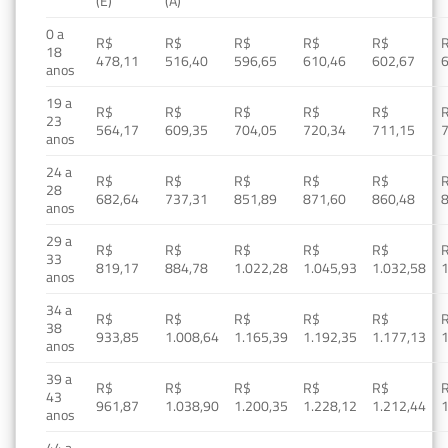
(E)
(A)
0 a
R$
R$
R$
R$
R$
18
478,11
516,40
596,65
610,46
602,67
anos
19 a
R$
R$
R$
R$
R$
23
564,17
609,35
704,05
720,34
711,15
anos
24 a
R$
R$
R$
R$
R$
28
682,64
737,31
851,89
871,60
860,48
anos
29 a
R$
R$
R$
R$
R$
33
819,17
884,78
1.022,28
1.045,93
1.032,58
1
anos
34 a
R$
R$
R$
R$
R$
38
933,85
1.008,64
1.165,39
1.192,35
1.177,13
1
anos
39 a
R$
R$
R$
R$
R$
43
961,87
1.038,90
1.200,35
1.228,12
1.212,44
1
anos
44 a