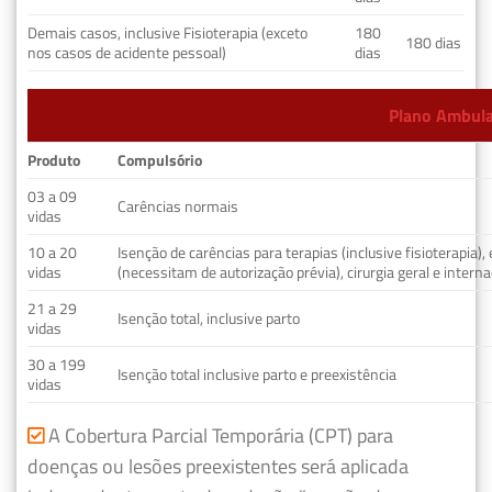
Demais casos, inclusive Fisioterapia (exceto
180
180 dias
nos casos de acidente pessoal)
dias
Plano Ambulat
Produto
Compulsório
03 a 09
Carências normais
vidas
10 a 20
Isenção de carências para terapias (inclusive fisioterapia)
vidas
(necessitam de autorização prévia), cirurgia geral e interna
21 a 29
Isenção total, inclusive parto
vidas
30 a 199
Isenção total inclusive parto e preexistência
vidas
A Cobertura Parcial Temporária (CPT) para
doenças ou lesões preexistentes será aplicada