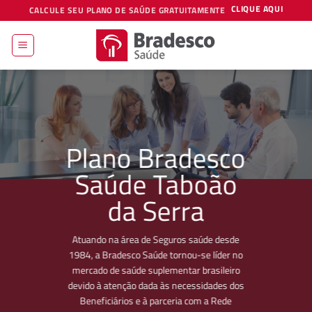
Skip
CLIQUE AQUI
CALCULE SEU PLANO DE SAÚDE GRATUITAMENTE
to
content
Plano Bradesco
Saúde Taboão
da Serra
Atuando na área de Seguros saúde desde
1984, a Bradesco Saúde tornou-se líder no
mercado de saúde suplementar brasileiro
devido à atenção dada às necessidades dos
Beneficiários e à parceria com a Rede