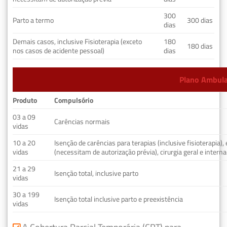
300
Parto a termo
300 dias
dias
Demais casos, inclusive Fisioterapia (exceto
180
180 dias
nos casos de acidente pessoal)
dias
Plano Ambulat
Produto
Compulsório
03 a 09
Carências normais
vidas
10 a 20
Isenção de carências para terapias (inclusive fisioterapia)
vidas
(necessitam de autorização prévia), cirurgia geral e interna
21 a 29
Isenção total, inclusive parto
vidas
30 a 199
Isenção total inclusive parto e preexistência
vidas