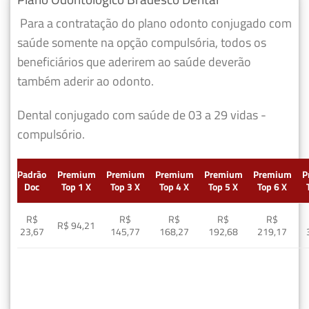
Para a contratação do plano odonto conjugado com
saúde somente na opção compulsória, todos os
beneficiários que aderirem ao saúde deverão
também aderir ao odonto.
Dental conjugado com saúde de 03 a 29 vidas -
compulsório.
Padrão
Premium
Premium
Premium
Premium
Premium
P
Doc
Top 1 X
Top 3 X
Top 4 X
Top 5 X
Top 6 X
R$
R$
R$
R$
R$
R$ 94,21
23,67
145,77
168,27
192,68
219,17