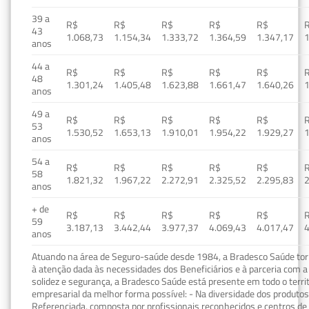
39 a
R$
R$
R$
R$
R$
43
1.068,73
1.154,34
1.333,72
1.364,59
1.347,17
1
anos
44 a
R$
R$
R$
R$
R$
48
1.301,24
1.405,48
1.623,88
1.661,47
1.640,26
1
anos
49 a
R$
R$
R$
R$
R$
53
1.530,52
1.653,13
1.910,01
1.954,22
1.929,27
1
anos
54 a
R$
R$
R$
R$
R$
58
1.821,32
1.967,22
2.272,91
2.325,52
2.295,83
2
anos
+ de
R$
R$
R$
R$
R$
59
3.187,13
3.442,44
3.977,37
4.069,43
4.017,47
4
anos
Atuando na área de Seguro-saúde desde 1984, a Bradesco Saúde torn
à atenção dada às necessidades dos Beneficiários e à parceria com a 
solidez e segurança, a Bradesco Saúde está presente em todo o terri
empresarial da melhor forma possível: - Na diversidade dos produto
Referenciada, composta por profissionais reconhecidos e centros de