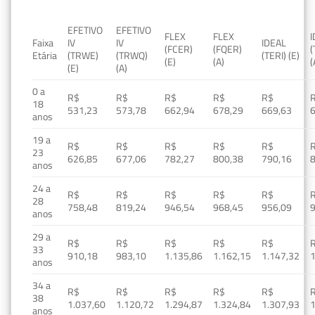
EFETIVO
EFETIVO
FLEX
FLEX
Faixa
IV
IV
IDEAL
(FCER)
(FQER)
(
Etária
(TRWE)
(TRWQ)
(TERI) (E)
(E)
(A)
(
(E)
(A)
0 a
R$
R$
R$
R$
R$
18
531,23
573,78
662,94
678,29
669,63
anos
19 a
R$
R$
R$
R$
R$
23
626,85
677,06
782,27
800,38
790,16
anos
24 a
R$
R$
R$
R$
R$
28
758,48
819,24
946,54
968,45
956,09
anos
29 a
R$
R$
R$
R$
R$
33
910,18
983,10
1.135,86
1.162,15
1.147,32
1
anos
34 a
R$
R$
R$
R$
R$
38
1.037,60
1.120,72
1.294,87
1.324,84
1.307,93
1
anos