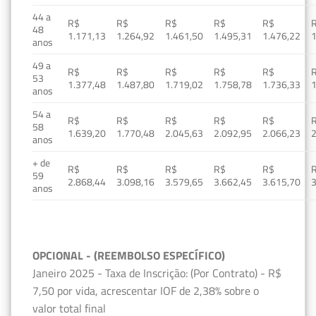
44 a
R$
R$
R$
R$
R$
48
1.171,13
1.264,92
1.461,50
1.495,31
1.476,22
1
anos
49 a
R$
R$
R$
R$
R$
53
1.377,48
1.487,80
1.719,02
1.758,78
1.736,33
1
anos
54 a
R$
R$
R$
R$
R$
58
1.639,20
1.770,48
2.045,63
2.092,95
2.066,23
2
anos
+ de
R$
R$
R$
R$
R$
59
2.868,44
3.098,16
3.579,65
3.662,45
3.615,70
3
anos
OPCIONAL - (REEMBOLSO ESPECÍFICO)
Janeiro 2025 - Taxa de Inscrição: (Por Contrato) - R$
7,50 por vida, acrescentar IOF de 2,38% sobre o
valor total final