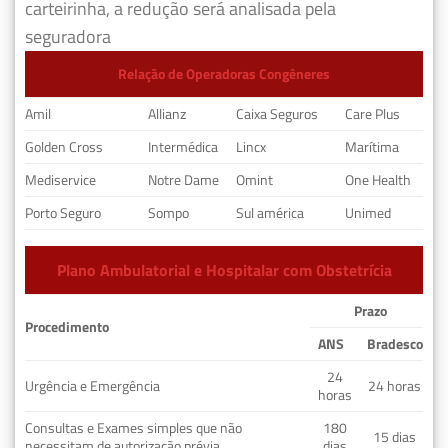
carteirinha, a redução será analisada pela
seguradora
Relação de Operadoras Congêneres
Amil
Allianz
Caixa Seguros
Care Plus
Golden Cross
Intermédica
Lincx
Marítima
Mediservice
Notre Dame
Omint
One Health
Porto Seguro
Sompo
Sul américa
Unimed
Plano Ambulatorial e Hospitalar com Obstetrícia
Prazo
Procedimento
ANS
Bradesco
24
Urgência e Emergência
24 horas
horas
Consultas e Exames simples que não
180
15 dias
necessitam de autorização prévia
dias