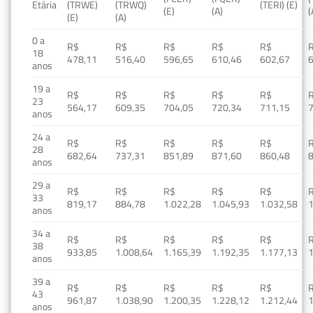
Etária
(TRWE)
(TRWQ)
(TERI) (E)
(E)
(A)
(
(E)
(A)
0 a
R$
R$
R$
R$
R$
18
478,11
516,40
596,65
610,46
602,67
anos
19 a
R$
R$
R$
R$
R$
23
564,17
609,35
704,05
720,34
711,15
anos
24 a
R$
R$
R$
R$
R$
28
682,64
737,31
851,89
871,60
860,48
anos
29 a
R$
R$
R$
R$
R$
33
819,17
884,78
1.022,28
1.045,93
1.032,58
1
anos
34 a
R$
R$
R$
R$
R$
38
933,85
1.008,64
1.165,39
1.192,35
1.177,13
1
anos
39 a
R$
R$
R$
R$
R$
43
961,87
1.038,90
1.200,35
1.228,12
1.212,44
1
anos