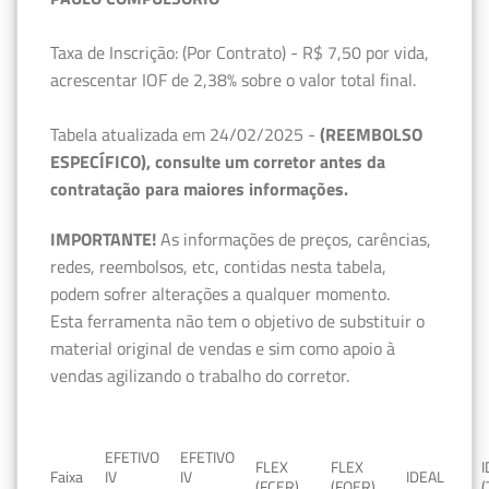
Taxa de Inscrição: (Por Contrato) - R$ 7,50 por vida,
acrescentar IOF de 2,38% sobre o valor total final.
Tabela atualizada em 24/02/2025 -
(REEMBOLSO
ESPECÍFICO), consulte um corretor antes da
contratação para maiores informações.
IMPORTANTE!
As informações de preços, carências,
redes, reembolsos, etc, contidas nesta tabela,
podem sofrer alterações a qualquer momento.
Esta ferramenta não tem o objetivo de substituir o
material original de vendas e sim como apoio à
vendas agilizando o trabalho do corretor.
EFETIVO
EFETIVO
FLEX
FLEX
Faixa
IV
IV
IDEAL
(FCER)
(FQER)
(