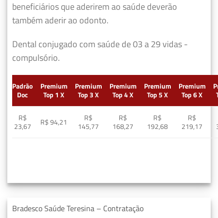
beneficiários que aderirem ao saúde deverão
também aderir ao odonto.
Dental conjugado com saúde de 03 a 29 vidas -
compulsório.
Padrão
Premium
Premium
Premium
Premium
Premium
P
Doc
Top 1 X
Top 3 X
Top 4 X
Top 5 X
Top 6 X
R$
R$
R$
R$
R$
R$ 94,21
23,67
145,77
168,27
192,68
219,17
Bradesco Saúde Teresina – Contratação