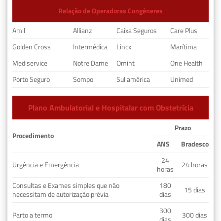
Relação de Operadoras Congêneres
Amil
Allianz
Caixa Seguros
Care Plus
Golden Cross
Intermédica
Lincx
Marítima
Mediservice
Notre Dame
Omint
One Health
Porto Seguro
Sompo
Sul américa
Unimed
Plano Ambulatorial e Hospitalar com Obstetrícia
Prazo
Procedimento
ANS
Bradesco
24
Urgência e Emergência
24 horas
horas
Consultas e Exames simples que não
180
15 dias
necessitam de autorização prévia
dias
300
Parto a termo
300 dias
dias