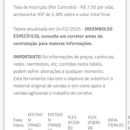
Taxa de Inscrição: (Por Contrato) - R$ 7,50 por vida,
acrescentar IOF de 2,38% sobre o valor total final.
Tabela atualizada em 24/02/2025 -
(REEMBOLSO
ESPECÍFICO), consulte um corretor antes da
contratação para maiores informações.
IMPORTANTE!
As informações de preços, carências,
redes, reembolsos, etc, contidas nesta tabela,
podem sofrer alterações a qualquer momento.
Esta ferramenta não tem o objetivo de substituir o
material original de vendas e sim como apoio à
vendas agilizando o trabalho do corretor.
EFETIVO
EFETIVO
FLEX
FLEX
Faixa
IV
IV
IDEAL
(FCER)
(FQER)
(
Etária
(TRWE)
(TRWQ)
(TERI) (E)
(E)
(A)
(