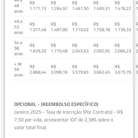
R$
R$
R$
R$
R$
48
1.171,13
1.264,92
1.461,50
1.495,31
1.476,22
1
anos
49 a
R$
R$
R$
R$
R$
53
1.377,48
1.487,80
1.719,02
1.758,78
1.736,33
1
anos
54 a
R$
R$
R$
R$
R$
58
1.639,20
1.770,48
2.045,63
2.092,95
2.066,23
2
anos
+ de
R$
R$
R$
R$
R$
59
2.868,44
3.098,16
3.579,65
3.662,45
3.615,70
3
anos
OPCIONAL - (REEMBOLSO ESPECÍFICO)
Janeiro 2025 - Taxa de Inscrição: (Por Contrato) - R$
7,50 por vida, acrescentar IOF de 2,38% sobre o
valor total final