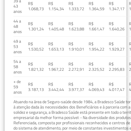
39 a
R$
R$
R$
R$
R$
43
1.068,73
1.154,34
1.333,72
1.364,59
1.347,17
1
anos
44 a
R$
R$
R$
R$
R$
48
1.301,24
1.405,48
1.623,88
1.661,47
1.640,26
1
anos
49 a
R$
R$
R$
R$
R$
53
1.530,52
1.653,13
1.910,01
1.954,22
1.929,27
1
anos
54 a
R$
R$
R$
R$
R$
58
1.821,32
1.967,22
2.272,91
2.325,52
2.295,83
2
anos
+ de
R$
R$
R$
R$
R$
59
3.187,13
3.442,44
3.977,37
4.069,43
4.017,47
4
anos
Atuando na área de Seguro-saúde desde 1984, a Bradesco Saúde torn
à atenção dada às necessidades dos Beneficiários e à parceria com a 
solidez e segurança, a Bradesco Saúde está presente em todo o terri
empresarial da melhor forma possível: - Na diversidade dos produto
Referenciada, composta por profissionais reconhecidos e centros de
do sistema de atendimento, por meio de constantes investimentos e