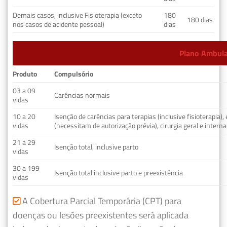
Demais casos, inclusive Fisioterapia (exceto
180
180 dias
nos casos de acidente pessoal)
dias
Plano Ambulat
Produto
Compulsório
03 a 09
Carências normais
vidas
10 a 20
Isenção de carências para terapias (inclusive fisioterapia)
vidas
(necessitam de autorização prévia), cirurgia geral e interna
21 a 29
Isenção total, inclusive parto
vidas
30 a 199
Isenção total inclusive parto e preexistência
vidas
A Cobertura Parcial Temporária (CPT) para
doenças ou lesões preexistentes será aplicada