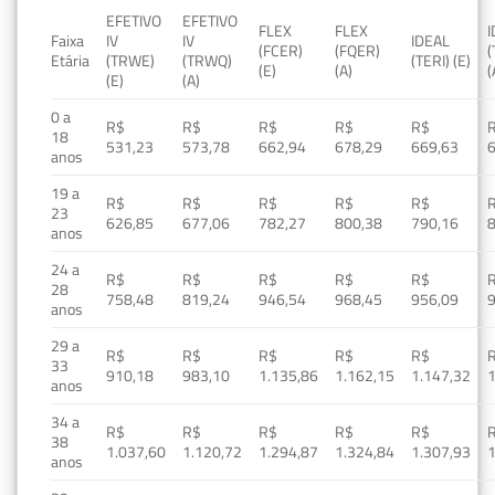
EFETIVO
EFETIVO
FLEX
FLEX
Faixa
IV
IV
IDEAL
(FCER)
(FQER)
(
Etária
(TRWE)
(TRWQ)
(TERI) (E)
(E)
(A)
(
(E)
(A)
0 a
R$
R$
R$
R$
R$
18
531,23
573,78
662,94
678,29
669,63
anos
19 a
R$
R$
R$
R$
R$
23
626,85
677,06
782,27
800,38
790,16
anos
24 a
R$
R$
R$
R$
R$
28
758,48
819,24
946,54
968,45
956,09
anos
29 a
R$
R$
R$
R$
R$
33
910,18
983,10
1.135,86
1.162,15
1.147,32
1
anos
34 a
R$
R$
R$
R$
R$
38
1.037,60
1.120,72
1.294,87
1.324,84
1.307,93
1
anos