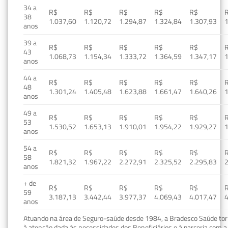
34 a
R$
R$
R$
R$
R$
38
1.037,60
1.120,72
1.294,87
1.324,84
1.307,93
1
anos
39 a
R$
R$
R$
R$
R$
43
1.068,73
1.154,34
1.333,72
1.364,59
1.347,17
1
anos
44 a
R$
R$
R$
R$
R$
48
1.301,24
1.405,48
1.623,88
1.661,47
1.640,26
1
anos
49 a
R$
R$
R$
R$
R$
53
1.530,52
1.653,13
1.910,01
1.954,22
1.929,27
1
anos
54 a
R$
R$
R$
R$
R$
58
1.821,32
1.967,22
2.272,91
2.325,52
2.295,83
2
anos
+ de
R$
R$
R$
R$
R$
59
3.187,13
3.442,44
3.977,37
4.069,43
4.017,47
4
anos
Atuando na área de Seguro-saúde desde 1984, a Bradesco Saúde torn
à atenção dada às necessidades dos Beneficiários e à parceria com a 