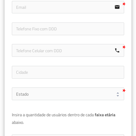
email
icon-ph
call
Insira a quantidade de usuários dentro de cada 
faixa etária 
abaixo.