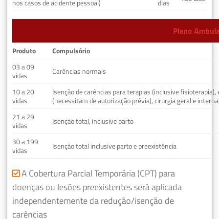
nos casos de acidente pessoal)
dias
Plano Ambulat
Produto
Compulsório
03 a 09
Carências normais
vidas
10 a 20
Isenção de carências para terapias (inclusive fisioterapia)
vidas
(necessitam de autorização prévia), cirurgia geral e interna
21 a 29
Isenção total, inclusive parto
vidas
30 a 199
Isenção total inclusive parto e preexistência
vidas
A Cobertura Parcial Temporária (CPT) para
doenças ou lesões preexistentes será aplicada
independentemente da redução/isenção de
carências