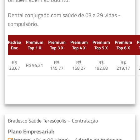
Dental conjugado com saúde de 03 a 29 vidas -
compulsório.
Padrão
Premium
Premium
Premium
Premium
Premium
P
Doc
Top 1 X
Top 3 X
Top 4 X
Top 5 X
Top 6 X
R$
R$
R$
R$
R$
R$ 94,21
23,67
145,77
168,27
192,68
219,17
Bradesco Saúde Teresópolis – Contratação
Plano Empresarial: