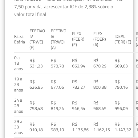
7,50 por vida, acrescentar IOF de 2,38% sobre o
valor total final
EFETIVO
EFETIVO
FLEX
FLEX
Faixa
IV
IV
IDEAL
(FCER)
(FQER)
(
Etária
(TRWE)
(TRWQ)
(TERI) (E)
(E)
(A)
(
(E)
(A)
0 a
R$
R$
R$
R$
R$
18
531,23
573,78
662,94
678,29
669,63
anos
19 a
R$
R$
R$
R$
R$
23
626,85
677,06
782,27
800,38
790,16
anos
24 a
R$
R$
R$
R$
R$
28
758,48
819,24
946,54
968,45
956,09
anos
29 a
R$
R$
R$
R$
R$
33
910,18
983,10
1.135,86
1.162,15
1.147,32
1
anos