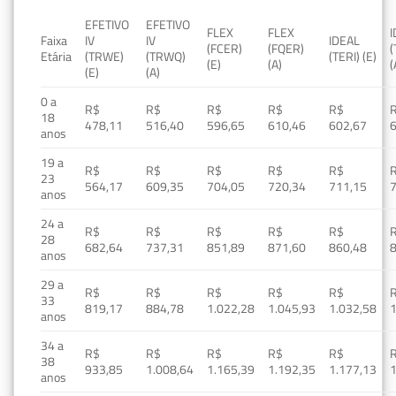
EFETIVO
EFETIVO
FLEX
FLEX
Faixa
IV
IV
IDEAL
(FCER)
(FQER)
(
Etária
(TRWE)
(TRWQ)
(TERI) (E)
(E)
(A)
(
(E)
(A)
0 a
R$
R$
R$
R$
R$
18
478,11
516,40
596,65
610,46
602,67
anos
19 a
R$
R$
R$
R$
R$
23
564,17
609,35
704,05
720,34
711,15
anos
24 a
R$
R$
R$
R$
R$
28
682,64
737,31
851,89
871,60
860,48
anos
29 a
R$
R$
R$
R$
R$
33
819,17
884,78
1.022,28
1.045,93
1.032,58
1
anos
34 a
R$
R$
R$
R$
R$
38
933,85
1.008,64
1.165,39
1.192,35
1.177,13
1
anos