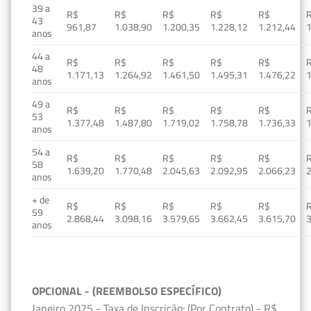
39 a
R$
R$
R$
R$
R$
43
961,87
1.038,90
1.200,35
1.228,12
1.212,44
1
anos
44 a
R$
R$
R$
R$
R$
48
1.171,13
1.264,92
1.461,50
1.495,31
1.476,22
1
anos
49 a
R$
R$
R$
R$
R$
53
1.377,48
1.487,80
1.719,02
1.758,78
1.736,33
1
anos
54 a
R$
R$
R$
R$
R$
58
1.639,20
1.770,48
2.045,63
2.092,95
2.066,23
2
anos
+ de
R$
R$
R$
R$
R$
59
2.868,44
3.098,16
3.579,65
3.662,45
3.615,70
3
anos
OPCIONAL - (REEMBOLSO ESPECÍFICO)
Janeiro 2025 - Taxa de Inscrição: (Por Contrato) - R$