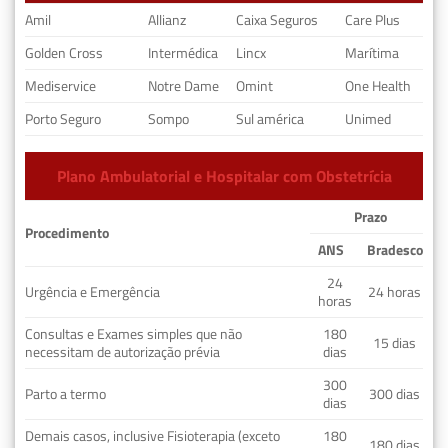
Amil
Allianz
Caixa Seguros
Care Plus
Golden Cross
Intermédica
Lincx
Marítima
Mediservice
Notre Dame
Omint
One Health
Porto Seguro
Sompo
Sul américa
Unimed
Plano Ambulatorial e Hospitalar com Obstetrícia
Prazo
Procedimento
ANS
Bradesco
24
Urgência e Emergência
24 horas
horas
Consultas e Exames simples que não
180
15 dias
necessitam de autorização prévia
dias
300
Parto a termo
300 dias
dias
Demais casos, inclusive Fisioterapia (exceto
180
180 dias