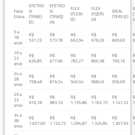
EFETIVO
EFETIVO
FLEX
FLEX
Faixa
IV
IV
IDEAL
(FCER)
(FQER)
(
Etária
(TRWE)
(TRWQ)
(TERI) (E)
(E)
(A)
(
(E)
(A)
0 a
R$
R$
R$
R$
R$
18
531,23
573,78
662,94
678,29
669,63
anos
19 a
R$
R$
R$
R$
R$
23
626,85
677,06
782,27
800,38
790,16
anos
24 a
R$
R$
R$
R$
R$
28
758,48
819,24
946,54
968,45
956,09
anos
29 a
R$
R$
R$
R$
R$
33
910,18
983,10
1.135,86
1.162,15
1.147,32
1
anos
34 a
R$
R$
R$
R$
R$
38
1.037,60
1.120,72
1.294,87
1.324,84
1.307,93
1
anos