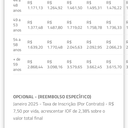
R$
R$
R$
R$
R$
48
1.171,13
1.264,92
1.461,50
1.495,31
1.476,22
1
anos
49 a
R$
R$
R$
R$
R$
53
1.377,48
1.487,80
1.719,02
1.758,78
1.736,33
1
anos
54 a
R$
R$
R$
R$
R$
58
1.639,20
1.770,48
2.045,63
2.092,95
2.066,23
2
anos
+ de
R$
R$
R$
R$
R$
59
2.868,44
3.098,16
3.579,65
3.662,45
3.615,70
3
anos
OPCIONAL - (REEMBOLSO ESPECÍFICO)
Janeiro 2025 - Taxa de Inscrição: (Por Contrato) - R$
7,50 por vida, acrescentar IOF de 2,38% sobre o
valor total final