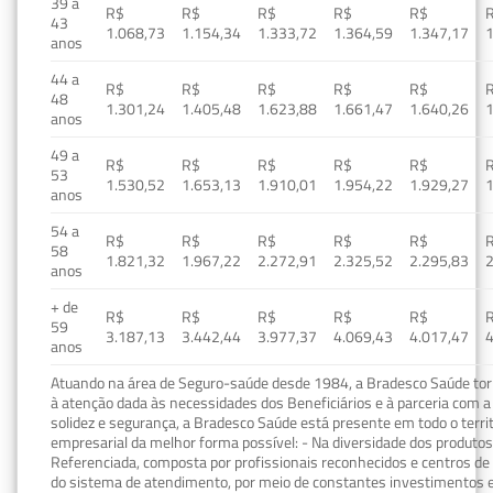
39 a
R$
R$
R$
R$
R$
43
1.068,73
1.154,34
1.333,72
1.364,59
1.347,17
1
anos
44 a
R$
R$
R$
R$
R$
48
1.301,24
1.405,48
1.623,88
1.661,47
1.640,26
1
anos
49 a
R$
R$
R$
R$
R$
53
1.530,52
1.653,13
1.910,01
1.954,22
1.929,27
1
anos
54 a
R$
R$
R$
R$
R$
58
1.821,32
1.967,22
2.272,91
2.325,52
2.295,83
2
anos
+ de
R$
R$
R$
R$
R$
59
3.187,13
3.442,44
3.977,37
4.069,43
4.017,47
4
anos
Atuando na área de Seguro-saúde desde 1984, a Bradesco Saúde torn
à atenção dada às necessidades dos Beneficiários e à parceria com a 
solidez e segurança, a Bradesco Saúde está presente em todo o terri
empresarial da melhor forma possível: - Na diversidade dos produto
Referenciada, composta por profissionais reconhecidos e centros de
do sistema de atendimento, por meio de constantes investimentos e