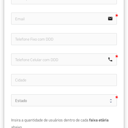
email
icon-ph
call
Insira a quantidade de usuários dentro de cada 
faixa etária 
abaixo.