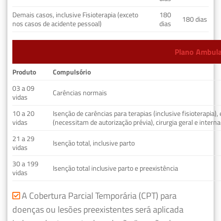
Demais casos, inclusive Fisioterapia (exceto
180
180 dias
nos casos de acidente pessoal)
dias
Plano Ambulat
Produto
Compulsório
03 a 09
Carências normais
vidas
10 a 20
Isenção de carências para terapias (inclusive fisioterapia)
vidas
(necessitam de autorização prévia), cirurgia geral e interna
21 a 29
Isenção total, inclusive parto
vidas
30 a 199
Isenção total inclusive parto e preexistência
vidas
A Cobertura Parcial Temporária (CPT) para
doenças ou lesões preexistentes será aplicada