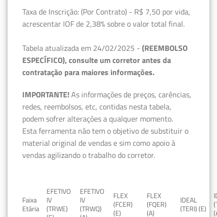
Taxa de Inscrição: (Por Contrato) - R$ 7,50 por vida,
acrescentar IOF de 2,38% sobre o valor total final.
Tabela atualizada em 24/02/2025 -
(REEMBOLSO
ESPECÍFICO), consulte um corretor antes da
contratação para maiores informações.
IMPORTANTE!
As informações de preços, carências,
redes, reembolsos, etc, contidas nesta tabela,
podem sofrer alterações a qualquer momento.
Esta ferramenta não tem o objetivo de substituir o
material original de vendas e sim como apoio à
vendas agilizando o trabalho do corretor.
EFETIVO
EFETIVO
FLEX
FLEX
Faixa
IV
IV
IDEAL
(FCER)
(FQER)
(
Etária
(TRWE)
(TRWQ)
(TERI) (E)
(E)
(A)
(