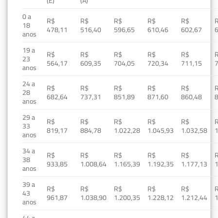
(E)
(A)
0 a
R$
R$
R$
R$
R$
18
478,11
516,40
596,65
610,46
602,67
anos
19 a
R$
R$
R$
R$
R$
23
564,17
609,35
704,05
720,34
711,15
anos
24 a
R$
R$
R$
R$
R$
28
682,64
737,31
851,89
871,60
860,48
anos
29 a
R$
R$
R$
R$
R$
33
819,17
884,78
1.022,28
1.045,93
1.032,58
1
anos
34 a
R$
R$
R$
R$
R$
38
933,85
1.008,64
1.165,39
1.192,35
1.177,13
1
anos
39 a
R$
R$
R$
R$
R$
43
961,87
1.038,90
1.200,35
1.228,12
1.212,44
1
anos
44 a