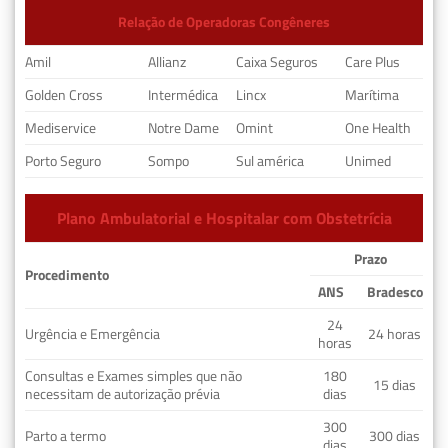
Relação de Operadoras Congêneres
Amil
Allianz
Caixa Seguros
Care Plus
Golden Cross
Intermédica
Lincx
Marítima
Mediservice
Notre Dame
Omint
One Health
Porto Seguro
Sompo
Sul américa
Unimed
Plano Ambulatorial e Hospitalar com Obstetrícia
Prazo
Procedimento
ANS
Bradesco
24
Urgência e Emergência
24 horas
horas
Consultas e Exames simples que não
180
15 dias
necessitam de autorização prévia
dias
300
Parto a termo
300 dias
dias