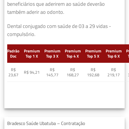
beneficiários que aderirem ao saúde deverão
também aderir ao odonto.
Dental conjugado com saúde de 03 a 29 vidas -
compulsório.
Padrão
Premium
Premium
Premium
Premium
Premium
P
Doc
Top 1 X
Top 3 X
Top 4 X
Top 5 X
Top 6 X
R$
R$
R$
R$
R$
R$ 94,21
23,67
145,77
168,27
192,68
219,17
Bradesco Saúde Ubatuba – Contratação