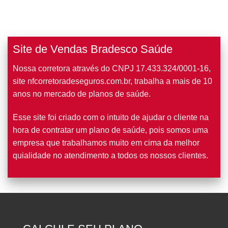
Site de Vendas Bradesco Saúde
Nossa corretora através do CNPJ 17.433.324/0001-16,
site nfcorretoradeseguros.com.br, trabalha a mais de 10
anos no mercado de planos de saúde.
Esse site foi criado com o intuito de ajudar o cliente na
hora de contratar um plano de saúde, pois somos uma
empresa que trabalhamos muito em cima da melhor
quialidade no atendimento a todos os nossos clientes.