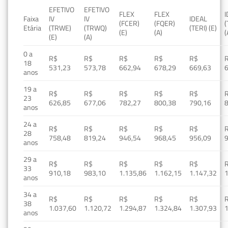
EFETIVO
EFETIVO
FLEX
FLEX
Faixa
IV
IV
IDEAL
(FCER)
(FQER)
(
Etária
(TRWE)
(TRWQ)
(TERI) (E)
(E)
(A)
(
(E)
(A)
0 a
R$
R$
R$
R$
R$
18
531,23
573,78
662,94
678,29
669,63
anos
19 a
R$
R$
R$
R$
R$
23
626,85
677,06
782,27
800,38
790,16
anos
24 a
R$
R$
R$
R$
R$
28
758,48
819,24
946,54
968,45
956,09
anos
29 a
R$
R$
R$
R$
R$
33
910,18
983,10
1.135,86
1.162,15
1.147,32
1
anos
34 a
R$
R$
R$
R$
R$
38
1.037,60
1.120,72
1.294,87
1.324,84
1.307,93
1
anos