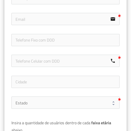
email
icon-ph
call
Insira a quantidade de usuários dentro de cada 
faixa etária 
abaixo.