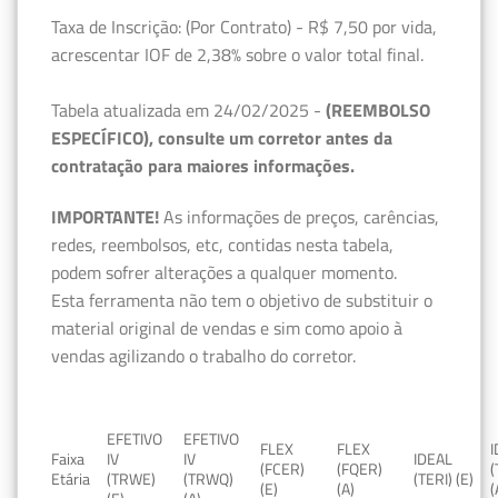
Taxa de Inscrição: (Por Contrato) - R$ 7,50 por vida,
acrescentar IOF de 2,38% sobre o valor total final.
Tabela atualizada em 24/02/2025 -
(REEMBOLSO
ESPECÍFICO), consulte um corretor antes da
contratação para maiores informações.
IMPORTANTE!
As informações de preços, carências,
redes, reembolsos, etc, contidas nesta tabela,
podem sofrer alterações a qualquer momento.
Esta ferramenta não tem o objetivo de substituir o
material original de vendas e sim como apoio à
vendas agilizando o trabalho do corretor.
EFETIVO
EFETIVO
FLEX
FLEX
Faixa
IV
IV
IDEAL
(FCER)
(FQER)
(
Etária
(TRWE)
(TRWQ)
(TERI) (E)
(E)
(A)
(