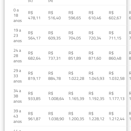
(E)
(A)
0 a
R$
R$
R$
R$
R$
18
478,11
516,40
596,65
610,46
602,67
anos
19 a
R$
R$
R$
R$
R$
23
564,17
609,35
704,05
720,34
711,15
anos
24 a
R$
R$
R$
R$
R$
28
682,64
737,31
851,89
871,60
860,48
anos
29 a
R$
R$
R$
R$
R$
33
819,17
884,78
1.022,28
1.045,93
1.032,58
1
anos
34 a
R$
R$
R$
R$
R$
38
933,85
1.008,64
1.165,39
1.192,35
1.177,13
1
anos
39 a
R$
R$
R$
R$
R$
43
961,87
1.038,90
1.200,35
1.228,12
1.212,44
1
anos
44 a