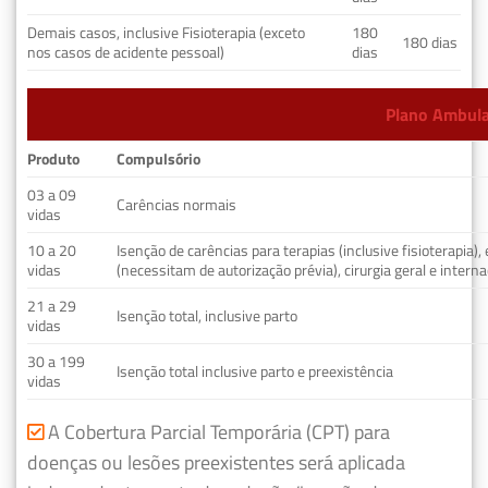
Demais casos, inclusive Fisioterapia (exceto
180
180 dias
nos casos de acidente pessoal)
dias
Plano Ambulat
Produto
Compulsório
03 a 09
Carências normais
vidas
10 a 20
Isenção de carências para terapias (inclusive fisioterapia)
vidas
(necessitam de autorização prévia), cirurgia geral e interna
21 a 29
Isenção total, inclusive parto
vidas
30 a 199
Isenção total inclusive parto e preexistência
vidas
A Cobertura Parcial Temporária (CPT) para
doenças ou lesões preexistentes será aplicada