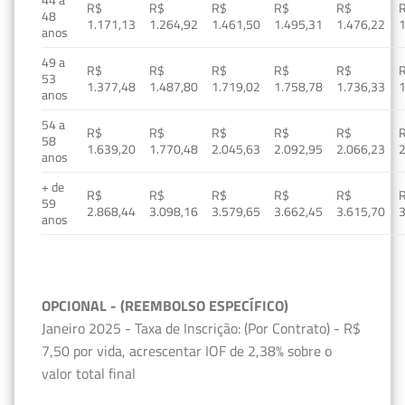
R$
R$
R$
R$
R$
48
1.171,13
1.264,92
1.461,50
1.495,31
1.476,22
1
anos
49 a
R$
R$
R$
R$
R$
53
1.377,48
1.487,80
1.719,02
1.758,78
1.736,33
1
anos
54 a
R$
R$
R$
R$
R$
58
1.639,20
1.770,48
2.045,63
2.092,95
2.066,23
2
anos
+ de
R$
R$
R$
R$
R$
59
2.868,44
3.098,16
3.579,65
3.662,45
3.615,70
3
anos
OPCIONAL - (REEMBOLSO ESPECÍFICO)
Janeiro 2025 - Taxa de Inscrição: (Por Contrato) - R$
7,50 por vida, acrescentar IOF de 2,38% sobre o
valor total final