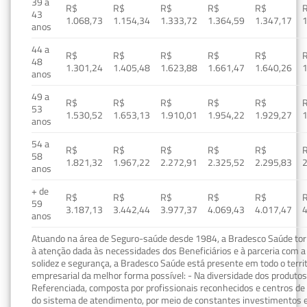
39 a
R$
R$
R$
R$
R$
43
1.068,73
1.154,34
1.333,72
1.364,59
1.347,17
1
anos
44 a
R$
R$
R$
R$
R$
48
1.301,24
1.405,48
1.623,88
1.661,47
1.640,26
1
anos
49 a
R$
R$
R$
R$
R$
53
1.530,52
1.653,13
1.910,01
1.954,22
1.929,27
1
anos
54 a
R$
R$
R$
R$
R$
58
1.821,32
1.967,22
2.272,91
2.325,52
2.295,83
2
anos
+ de
R$
R$
R$
R$
R$
59
3.187,13
3.442,44
3.977,37
4.069,43
4.017,47
4
anos
Atuando na área de Seguro-saúde desde 1984, a Bradesco Saúde torn
à atenção dada às necessidades dos Beneficiários e à parceria com a 
solidez e segurança, a Bradesco Saúde está presente em todo o terri
empresarial da melhor forma possível: - Na diversidade dos produto
Referenciada, composta por profissionais reconhecidos e centros de
do sistema de atendimento, por meio de constantes investimentos e