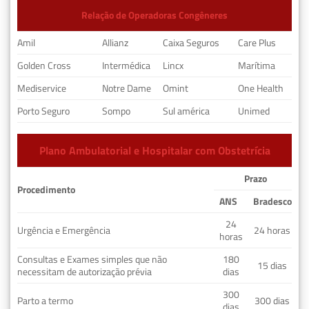
Relação de Operadoras Congêneres
Amil
Allianz
Caixa Seguros
Care Plus
Golden Cross
Intermédica
Lincx
Marítima
Mediservice
Notre Dame
Omint
One Health
Porto Seguro
Sompo
Sul américa
Unimed
Plano Ambulatorial e Hospitalar com Obstetrícia
Prazo
Procedimento
ANS
Bradesco
24
Urgência e Emergência
24 horas
horas
Consultas e Exames simples que não
180
15 dias
necessitam de autorização prévia
dias
300
Parto a termo
300 dias
dias