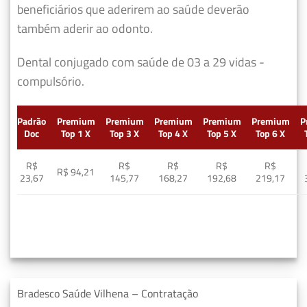
beneficiários que aderirem ao saúde deverão
também aderir ao odonto.
Dental conjugado com saúde de 03 a 29 vidas -
compulsório.
Padrão
Premium
Premium
Premium
Premium
Premium
P
Doc
Top 1 X
Top 3 X
Top 4 X
Top 5 X
Top 6 X
R$
R$
R$
R$
R$
R$ 94,21
23,67
145,77
168,27
192,68
219,17
Bradesco Saúde Vilhena – Contratação