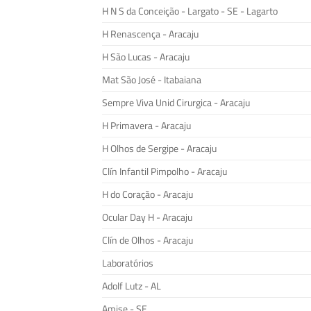
H N S da Conceição - Largato - SE - Lagarto
H Renascença - Aracaju
H São Lucas - Aracaju
Mat São José - Itabaiana
Sempre Viva Unid Cirurgica - Aracaju
H Primavera - Aracaju
H Olhos de Sergipe - Aracaju
Clín Infantil Pimpolho - Aracaju
H do Coração - Aracaju
Ocular Day H - Aracaju
Clín de Olhos - Aracaju
Laboratórios
Adolf Lutz - AL
Amise - SE