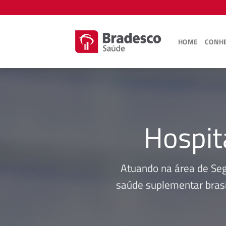
Skip
to
content
HOME
CONHE
Hospit
Atuando na área de Se
saúde suplementar brasi