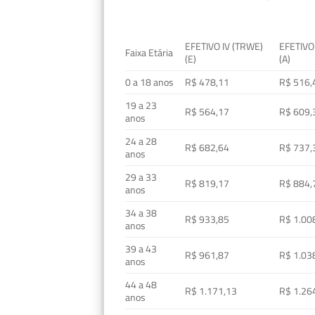
EFETIVO IV (TRWE)
EFETIVO
Faixa Etária
(E)
(A)
0 a 18 anos
R$ 478,11
R$ 516,
19 a 23
R$ 564,17
R$ 609,
anos
24 a 28
R$ 682,64
R$ 737,
anos
29 a 33
R$ 819,17
R$ 884,
anos
34 a 38
R$ 933,85
R$ 1.00
anos
39 a 43
R$ 961,87
R$ 1.03
anos
44 a 48
R$ 1.171,13
R$ 1.26
anos