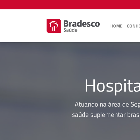
Skip
to
content
HOME
CONHE
Hospita
Atuando na área de Se
saúde suplementar brasi