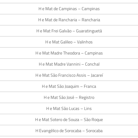
H e Mat de Campinas – Campinas
H e Mat de Rancharia – Rancharia
H e Mat Frei Galvão – Guaratinguetá
H e Mat Galileo – Valinhos
H e Mat Madre Theodora – Campinas
H e Mat Madre Vannini – Conchal
H e Mat São Francisco Assis – Jacareí
H e Mat São Joaquim – Franca
H e Mat São José – Registro
H e Mat São Lucas – Lins
H e Mat Sotero de Souza – São Roque
H Evangélico de Sorocaba – Sorocaba