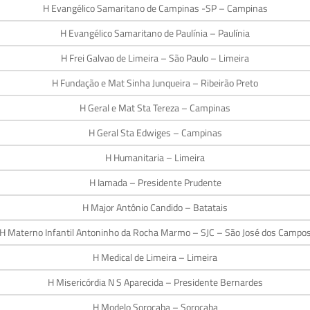
H Evangélico Samaritano de Campinas -SP – Campinas
H Evangélico Samaritano de Paulínia – Paulínia
H Frei Galvao de Limeira – São Paulo – Limeira
H Fundação e Mat Sinha Junqueira – Ribeirão Preto
H Geral e Mat Sta Tereza – Campinas
H Geral Sta Edwiges – Campinas
H Humanitaria – Limeira
H Iamada – Presidente Prudente
H Major Antônio Candido – Batatais
H Materno Infantil Antoninho da Rocha Marmo – SJC – São José dos Campo
H Medical de Limeira – Limeira
H Misericórdia N S Aparecida – Presidente Bernardes
H Modelo Sorocaba – Sorocaba