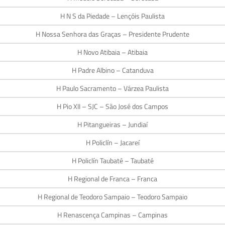
H N S da Piedade – Lençóis Paulista
H Nossa Senhora das Graças – Presidente Prudente
H Novo Atibaia – Atibaia
H Padre Albino – Catanduva
H Paulo Sacramento – Várzea Paulista
H Pio XII – SJC – São José dos Campos
H Pitangueiras – Jundiaí
H Policlín – Jacareí
H Policlín Taubaté – Taubaté
H Regional de Franca – Franca
H Regional de Teodoro Sampaio – Teodoro Sampaio
H Renascença Campinas – Campinas