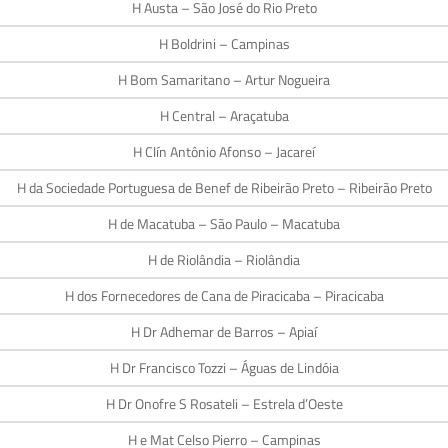
H Austa – São José do Rio Preto
H Boldrini – Campinas
H Bom Samaritano – Artur Nogueira
H Central – Araçatuba
H Clín Antônio Afonso – Jacareí
H da Sociedade Portuguesa de Benef de Ribeirão Preto – Ribeirão Preto
H de Macatuba – São Paulo – Macatuba
H de Riolândia – Riolândia
H dos Fornecedores de Cana de Piracicaba – Piracicaba
H Dr Adhemar de Barros – Apiaí
H Dr Francisco Tozzi – Águas de Lindóia
H Dr Onofre S Rosateli – Estrela d’Oeste
H e Mat Celso Pierro – Campinas