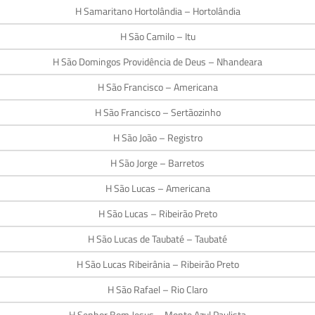
H Samaritano Hortolândia – Hortolândia
H São Camilo – Itu
H São Domingos Providência de Deus – Nhandeara
H São Francisco – Americana
H São Francisco – Sertãozinho
H São João – Registro
H São Jorge – Barretos
H São Lucas – Americana
H São Lucas – Ribeirão Preto
H São Lucas de Taubaté – Taubaté
H São Lucas Ribeirânia – Ribeirão Preto
H São Rafael – Rio Claro
H Senhor Bom Jesus – Monte Azul Paulista