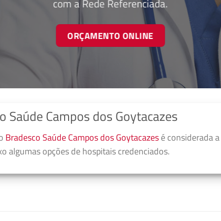
com a Rede Referenciada.
ORÇAMENTO ONLINE
co Saúde Campos dos Goytacazes
no
Bradesco Saúde Campos dos Goytacazes
é considerada a
ixo algumas opções de hospitais credenciados.