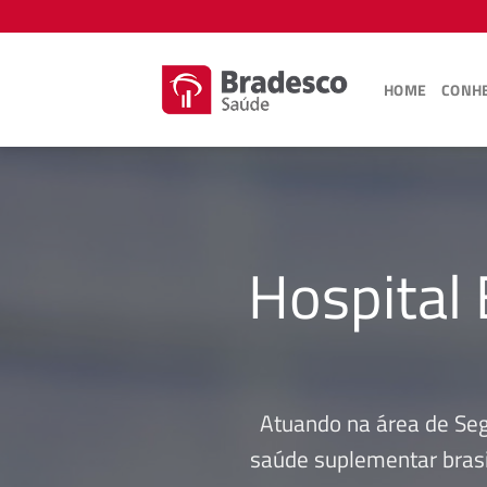
Skip
to
content
HOME
CONHE
Hospital
Atuando na área de Se
saúde suplementar brasi