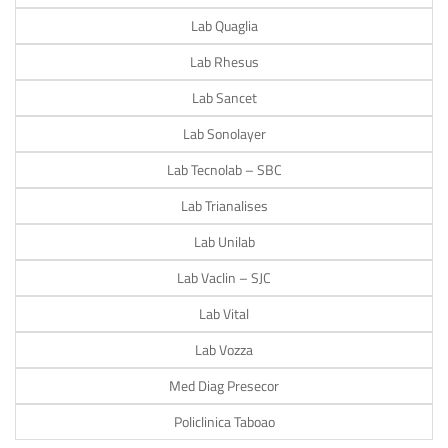
Lab Quaglia
Lab Rhesus
Lab Sancet
Lab Sonolayer
Lab Tecnolab – SBC
Lab Trianalises
Lab Unilab
Lab Vaclin – SJC
Lab Vital
Lab Vozza
Med Diag Presecor
Policlinica Taboao