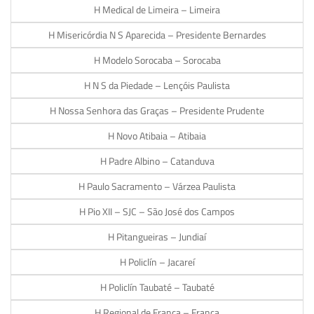
H Medical de Limeira – Limeira
H Misericórdia N S Aparecida – Presidente Bernardes
H Modelo Sorocaba – Sorocaba
H N S da Piedade – Lençóis Paulista
H Nossa Senhora das Graças – Presidente Prudente
H Novo Atibaia – Atibaia
H Padre Albino – Catanduva
H Paulo Sacramento – Várzea Paulista
H Pio XII – SJC – São José dos Campos
H Pitangueiras – Jundiaí
H Policlín – Jacareí
H Policlín Taubaté – Taubaté
H Regional de Franca – Franca