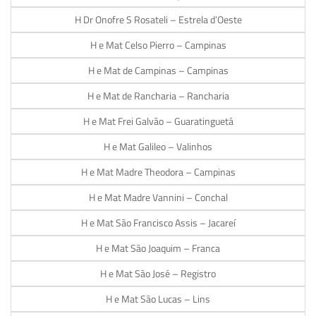
H Dr Onofre S Rosateli – Estrela d’Oeste
H e Mat Celso Pierro – Campinas
H e Mat de Campinas – Campinas
H e Mat de Rancharia – Rancharia
H e Mat Frei Galvão – Guaratinguetá
H e Mat Galileo – Valinhos
H e Mat Madre Theodora – Campinas
H e Mat Madre Vannini – Conchal
H e Mat São Francisco Assis – Jacareí
H e Mat São Joaquim – Franca
H e Mat São José – Registro
H e Mat São Lucas – Lins