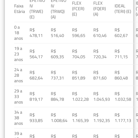
EFETIVO
EFETIVO
FLEX
FLEX
Faixa
IV
IV
IDEAL
(FCER)
(FQER)
(
Etária
(TRWE)
(TRWQ)
(TERI) (E)
(E)
(A)
(
(E)
(A)
0 a
R$
R$
R$
R$
R$
18
478,11
516,40
596,65
610,46
602,67
anos
19 a
R$
R$
R$
R$
R$
23
564,17
609,35
704,05
720,34
711,15
anos
24 a
R$
R$
R$
R$
R$
28
682,64
737,31
851,89
871,60
860,48
anos
29 a
R$
R$
R$
R$
R$
33
819,17
884,78
1.022,28
1.045,93
1.032,58
1
anos
34 a
R$
R$
R$
R$
R$
38
933,85
1.008,64
1.165,39
1.192,35
1.177,13
1
anos
39 a
R$
R$
R$
R$
R$