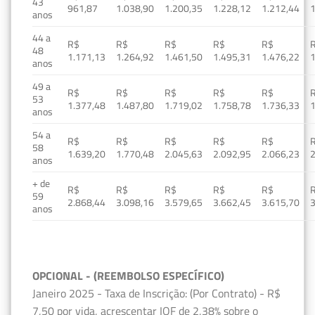
43
961,87
1.038,90
1.200,35
1.228,12
1.212,44
1
anos
44 a
R$
R$
R$
R$
R$
48
1.171,13
1.264,92
1.461,50
1.495,31
1.476,22
1
anos
49 a
R$
R$
R$
R$
R$
53
1.377,48
1.487,80
1.719,02
1.758,78
1.736,33
1
anos
54 a
R$
R$
R$
R$
R$
58
1.639,20
1.770,48
2.045,63
2.092,95
2.066,23
2
anos
+ de
R$
R$
R$
R$
R$
59
2.868,44
3.098,16
3.579,65
3.662,45
3.615,70
3
anos
OPCIONAL - (REEMBOLSO ESPECÍFICO)
Janeiro 2025 - Taxa de Inscrição: (Por Contrato) - R$
7,50 por vida, acrescentar IOF de 2,38% sobre o