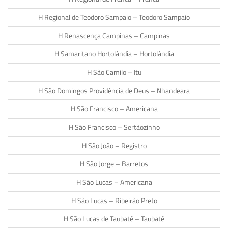
H Regional de Teodoro Sampaio – Teodoro Sampaio
H Renascença Campinas – Campinas
H Samaritano Hortolândia – Hortolândia
H São Camilo – Itu
H São Domingos Providência de Deus – Nhandeara
H São Francisco – Americana
H São Francisco – Sertãozinho
H São João – Registro
H São Jorge – Barretos
H São Lucas – Americana
H São Lucas – Ribeirão Preto
H São Lucas de Taubaté – Taubaté