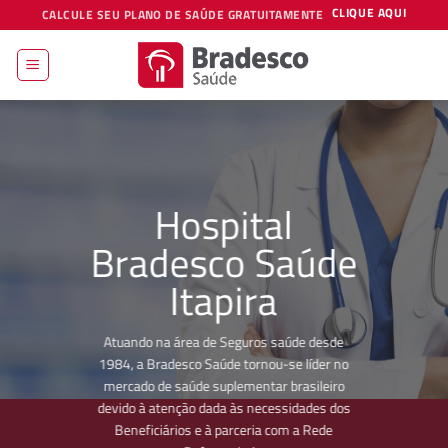
Skip
CLIQUE AQUI
CALCULE SEU PLANO DE SAÚDE GRATUITAMENTE
to
content
Hospital
Bradesco Saúde
Itapira
Atuando na área de Seguros saúde desde
1984, a Bradesco Saúde tornou-se líder no
mercado de saúde suplementar brasileiro
devido à atenção dada às necessidades dos
Beneficiários e à parceria com a Rede