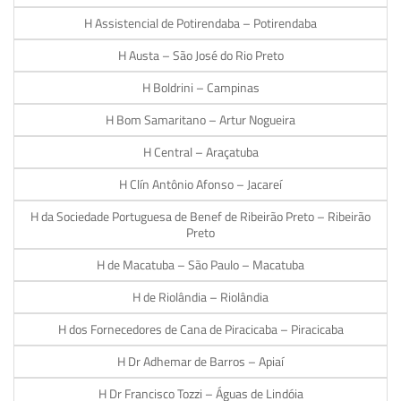
H Assistencial de Potirendaba – Potirendaba
H Austa – São José do Rio Preto
H Boldrini – Campinas
H Bom Samaritano – Artur Nogueira
H Central – Araçatuba
H Clín Antônio Afonso – Jacareí
H da Sociedade Portuguesa de Benef de Ribeirão Preto – Ribeirão
Preto
H de Macatuba – São Paulo – Macatuba
H de Riolândia – Riolândia
H dos Fornecedores de Cana de Piracicaba – Piracicaba
H Dr Adhemar de Barros – Apiaí
H Dr Francisco Tozzi – Águas de Lindóia