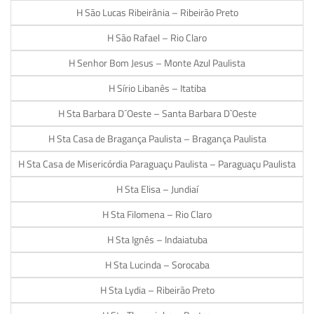
H São Lucas Ribeirânia – Ribeirão Preto
H São Rafael – Rio Claro
H Senhor Bom Jesus – Monte Azul Paulista
H Sírio Libanês – Itatiba
H Sta Barbara D´Oeste – Santa Barbara D`Oeste
H Sta Casa de Bragança Paulista – Bragança Paulista
H Sta Casa de Misericórdia Paraguaçu Paulista – Paraguaçu Paulista
H Sta Elisa – Jundiaí
H Sta Filomena – Rio Claro
H Sta Ignês – Indaiatuba
H Sta Lucinda – Sorocaba
H Sta Lydia – Ribeirão Preto