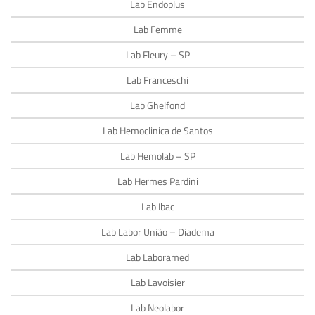
Lab Endoplus
Lab Femme
Lab Fleury – SP
Lab Franceschi
Lab Ghelfond
Lab Hemoclinica de Santos
Lab Hemolab – SP
Lab Hermes Pardini
Lab Ibac
Lab Labor União – Diadema
Lab Laboramed
Lab Lavoisier
Lab Neolabor