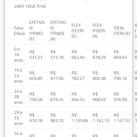
valor total final
EFETIVO
EFETIVO
FLEX
FLEX
Faixa
IV
IV
IDEAL
(FCER)
(FQER)
(
Etária
(TRWE)
(TRWQ)
(TERI) (E)
(E)
(A)
(
(E)
(A)
0 a
R$
R$
R$
R$
R$
18
531,23
573,78
662,94
678,29
669,63
anos
19 a
R$
R$
R$
R$
R$
23
626,85
677,06
782,27
800,38
790,16
anos
24 a
R$
R$
R$
R$
R$
28
758,48
819,24
946,54
968,45
956,09
anos
29 a
R$
R$
R$
R$
R$
33
910,18
983,10
1.135,86
1.162,15
1.147,32
1
anos
34 a
R$
R$
R$
R$
R$