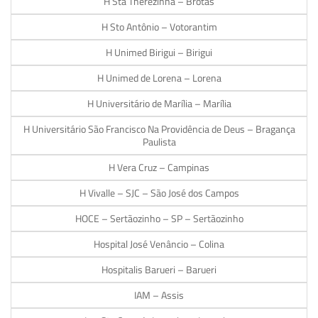
H Sta Therezinha – Brotas
H Sto Antônio – Votorantim
H Unimed Birigui – Birigui
H Unimed de Lorena – Lorena
H Universitário de Marília – Marília
H Universitário São Francisco Na Providência de Deus – Bragança
Paulista
H Vera Cruz – Campinas
H Vivalle – SJC – São José dos Campos
HOCE – Sertãozinho – SP – Sertãozinho
Hospital José Venâncio – Colina
Hospitalis Barueri – Barueri
IAM – Assis