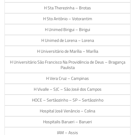
H Sta Therezinha – Brotas
H Sto Antônio – Votorantim
H Unimed Birigui – Birigui
H Unimed de Lorena – Lorena
H Universitário de Marília – Marília
H Universitário São Francisco Na Providência de Deus – Bragança
Paulista
H Vera Cruz – Campinas
H Vivalle – SJC – São José dos Campos
HOCE – Sertãozinho – SP – Sertãozinho
Hospital José Venâncio – Colina
Hospitalis Barueri – Barueri
IAM – Assis