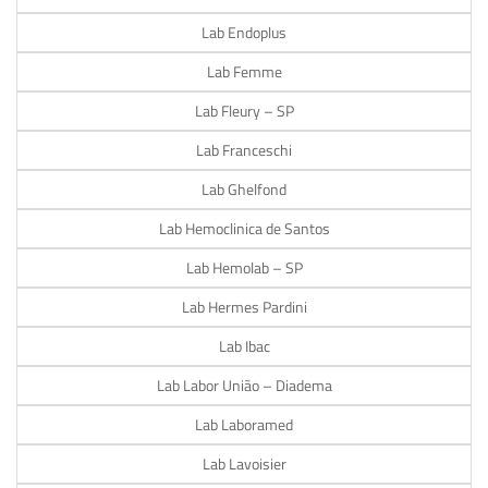
Lab Endoplus
Lab Femme
Lab Fleury – SP
Lab Franceschi
Lab Ghelfond
Lab Hemoclinica de Santos
Lab Hemolab – SP
Lab Hermes Pardini
Lab Ibac
Lab Labor União – Diadema
Lab Laboramed
Lab Lavoisier