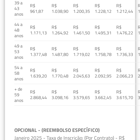
39 a
R$
R$
R$
R$
R$
43
961,87
1.038,90
1.200,35
1.228,12
1.212,44
1
anos
44 a
R$
R$
R$
R$
R$
48
1.171,13
1.264,92
1.461,50
1.495,31
1.476,22
1
anos
49 a
R$
R$
R$
R$
R$
53
1.377,48
1.487,80
1.719,02
1.758,78
1.736,33
1
anos
54 a
R$
R$
R$
R$
R$
58
1.639,20
1.770,48
2.045,63
2.092,95
2.066,23
2
anos
+ de
R$
R$
R$
R$
R$
59
2.868,44
3.098,16
3.579,65
3.662,45
3.615,70
3
anos
OPCIONAL - (REEMBOLSO ESPECÍFICO)
Janeiro 2025 - Taxa de Inscrição: (Por Contrato) - R$