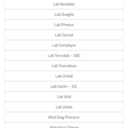
Lab Neolabor
Lab Quaglia
Lab Rhesus
Lab Sancet
Lab Sonolayer
Lab Tecnolab – SBC
Lab Trianalises
Lab Unilab
Lab Vaclin – SJC
Lab Vital
Lab Vozza
Med Diag Presecor
Policlinica Taboao