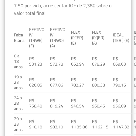
7,50 por vida, acrescentar IOF de 2,38% sobre o
valor total final
EFETIVO
EFETIVO
FLEX
FLEX
Faixa
IV
IV
IDEAL
(FCER)
(FQER)
(
Etária
(TRWE)
(TRWQ)
(TERI) (E)
(E)
(A)
(
(E)
(A)
0 a
R$
R$
R$
R$
R$
18
531,23
573,78
662,94
678,29
669,63
anos
19 a
R$
R$
R$
R$
R$
23
626,85
677,06
782,27
800,38
790,16
anos
24 a
R$
R$
R$
R$
R$
28
758,48
819,24
946,54
968,45
956,09
anos
29 a
R$
R$
R$
R$
R$
33
910,18
983,10
1.135,86
1.162,15
1.147,32
1
anos