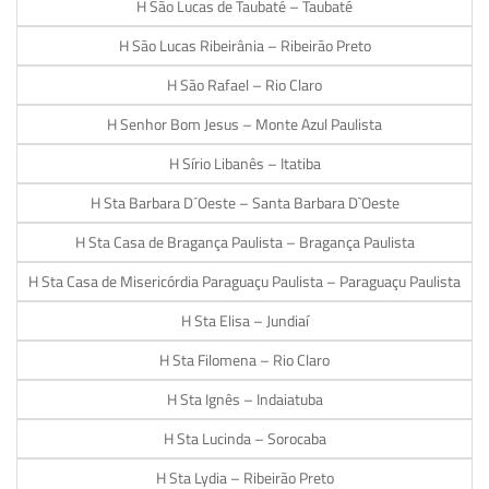
H São Lucas de Taubaté – Taubaté
H São Lucas Ribeirânia – Ribeirão Preto
H São Rafael – Rio Claro
H Senhor Bom Jesus – Monte Azul Paulista
H Sírio Libanês – Itatiba
H Sta Barbara D´Oeste – Santa Barbara D`Oeste
H Sta Casa de Bragança Paulista – Bragança Paulista
H Sta Casa de Misericórdia Paraguaçu Paulista – Paraguaçu Paulista
H Sta Elisa – Jundiaí
H Sta Filomena – Rio Claro
H Sta Ignês – Indaiatuba
H Sta Lucinda – Sorocaba
H Sta Lydia – Ribeirão Preto