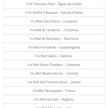
H Dr Francisco Tozzi – Águas de Lindóia
H Dr Onofre S Rosateli – Estrela d’Oeste
H e Mat Celso Pierro – Campinas
H e Mat de Campinas – Campinas
H e Mat de Rancharia – Rancharia
H e Mat Frei Galvão – Guaratinguetá
H e Mat Galileo – Valinhos
H e Mat Madre Theodora – Campinas
H e Mat Madre Vannini – Conchal
H e Mat São Francisco Assis – Jacareí
H e Mat São Joaquim – Franca
H e Mat São José – Registro