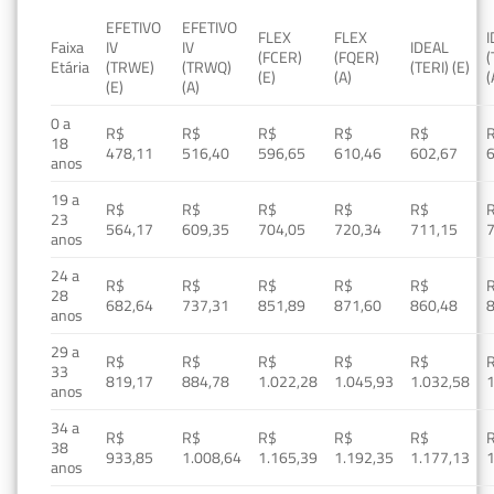
EFETIVO
EFETIVO
FLEX
FLEX
Faixa
IV
IV
IDEAL
(FCER)
(FQER)
(
Etária
(TRWE)
(TRWQ)
(TERI) (E)
(E)
(A)
(
(E)
(A)
0 a
R$
R$
R$
R$
R$
18
478,11
516,40
596,65
610,46
602,67
anos
19 a
R$
R$
R$
R$
R$
23
564,17
609,35
704,05
720,34
711,15
anos
24 a
R$
R$
R$
R$
R$
28
682,64
737,31
851,89
871,60
860,48
anos
29 a
R$
R$
R$
R$
R$
33
819,17
884,78
1.022,28
1.045,93
1.032,58
1
anos
34 a
R$
R$
R$
R$
R$
38
933,85
1.008,64
1.165,39
1.192,35
1.177,13
1
anos