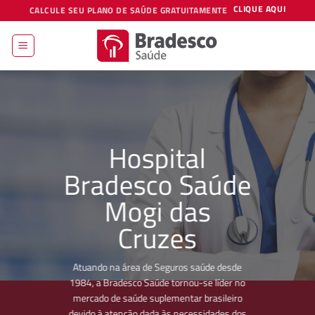
Skip
CLIQUE AQUI
CALCULE SEU PLANO DE SAÚDE GRATUITAMENTE
to
content
Hospital
Bradesco Saúde
Mogi das
Cruzes
Atuando na área de Seguros saúde desde
1984, a Bradesco Saúde tornou-se líder no
mercado de saúde suplementar brasileiro
devido à atenção dada às necessidades dos