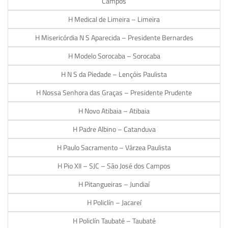
Campos
H Medical de Limeira – Limeira
H Misericórdia N S Aparecida – Presidente Bernardes
H Modelo Sorocaba – Sorocaba
H N S da Piedade – Lençóis Paulista
H Nossa Senhora das Graças – Presidente Prudente
H Novo Atibaia – Atibaia
H Padre Albino – Catanduva
H Paulo Sacramento – Várzea Paulista
H Pio XII – SJC – São José dos Campos
H Pitangueiras – Jundiaí
H Policlín – Jacareí
H Policlín Taubaté – Taubaté