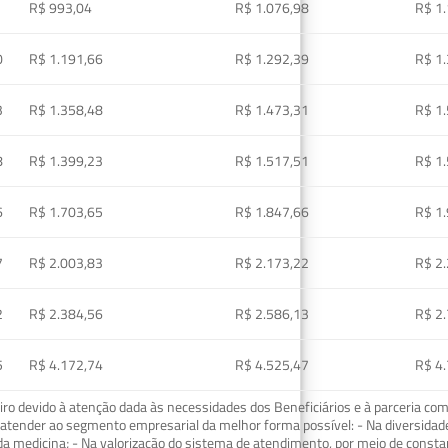
R$ 993,04
R$ 1.076,98
R$ 1
0
R$ 1.191,66
R$ 1.292,39
R$ 1
3
R$ 1.358,48
R$ 1.473,31
R$ 1
8
R$ 1.399,23
R$ 1.517,51
R$ 1
6
R$ 1.703,65
R$ 1.847,66
R$ 1
7
R$ 2.003,83
R$ 2.173,22
R$ 2
2
R$ 2.384,56
R$ 2.586,13
R$ 2
5
R$ 4.172,74
R$ 4.525,47
R$ 4
o devido à atenção dada às necessidades dos Beneficiários e à parceria com
ra atender ao segmento empresarial da melhor forma possível: - Na diversidad
da medicina; - Na valorização do sistema de atendimento, por meio de const