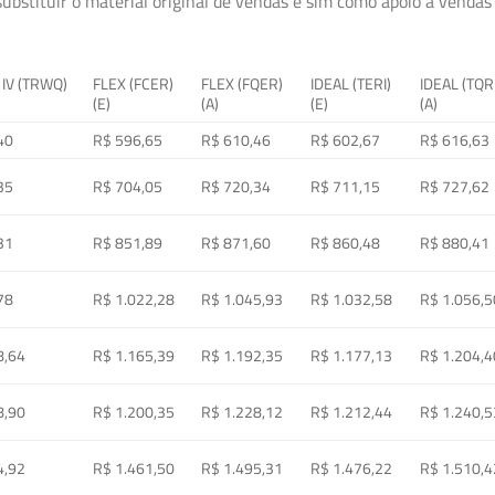
ubstituir o material original de vendas e sim como apoio à vendas a
 IV (TRWQ)
FLEX (FCER)
FLEX (FQER)
IDEAL (TERI)
IDEAL (TQR
(E)
(A)
(E)
(A)
40
R$ 596,65
R$ 610,46
R$ 602,67
R$ 616,63
35
R$ 704,05
R$ 720,34
R$ 711,15
R$ 727,62
31
R$ 851,89
R$ 871,60
R$ 860,48
R$ 880,41
78
R$ 1.022,28
R$ 1.045,93
R$ 1.032,58
R$ 1.056,5
8,64
R$ 1.165,39
R$ 1.192,35
R$ 1.177,13
R$ 1.204,4
8,90
R$ 1.200,35
R$ 1.228,12
R$ 1.212,44
R$ 1.240,5
4,92
R$ 1.461,50
R$ 1.495,31
R$ 1.476,22
R$ 1.510,4