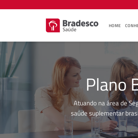
Skip
to
content
HOME
CONHE
Plano 
Atuando na área de Se
saúde suplementar brasi