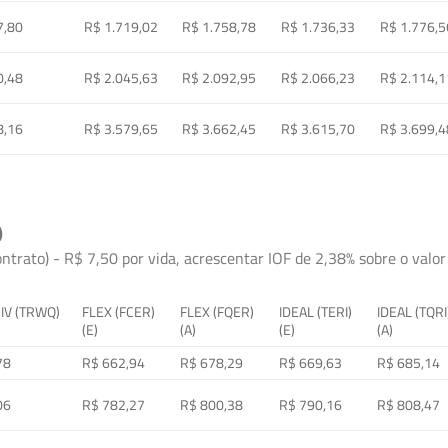
7,80
R$ 1.719,02
R$ 1.758,78
R$ 1.736,33
R$ 1.776,5
0,48
R$ 2.045,63
R$ 2.092,95
R$ 2.066,23
R$ 2.114,1
8,16
R$ 3.579,65
R$ 3.662,45
R$ 3.615,70
R$ 3.699,4
)
ontrato) - R$ 7,50 por vida, acrescentar IOF de 2,38% sobre o valor 
 IV (TRWQ)
FLEX (FCER)
FLEX (FQER)
IDEAL (TERI)
IDEAL (TQRI
(E)
(A)
(E)
(A)
78
R$ 662,94
R$ 678,29
R$ 669,63
R$ 685,14
06
R$ 782,27
R$ 800,38
R$ 790,16
R$ 808,47