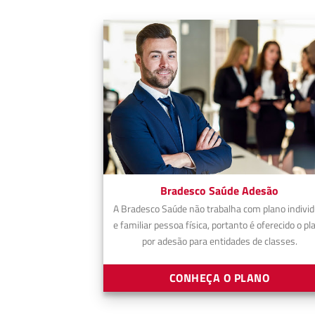
Bradesco Saúde Adesão
A Bradesco Saúde não trabalha com plano individ
e familiar pessoa física, portanto é oferecido o pl
por adesão para entidades de classes.
CONHEÇA O PLANO