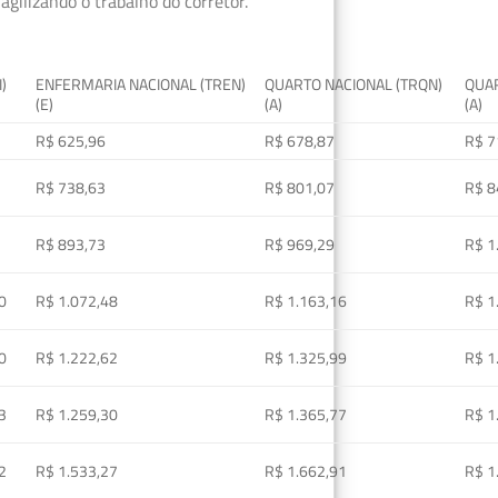
gilizando o trabalho do corretor.
I)
ENFERMARIA NACIONAL (TREN)
QUARTO NACIONAL (TRQN)
QUAR
(E)
(A)
(A)
R$ 625,96
R$ 678,87
R$ 7
R$ 738,63
R$ 801,07
R$ 8
R$ 893,73
R$ 969,29
R$ 1
0
R$ 1.072,48
R$ 1.163,16
R$ 1
0
R$ 1.222,62
R$ 1.325,99
R$ 1
3
R$ 1.259,30
R$ 1.365,77
R$ 1
2
R$ 1.533,27
R$ 1.662,91
R$ 1