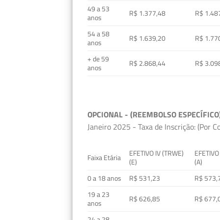
49 a 53
R$ 1.377,48
R$ 1.48
anos
54 a 58
R$ 1.639,20
R$ 1.77
anos
+ de 59
R$ 2.868,44
R$ 3.09
anos
OPCIONAL - (REEMBOLSO ESPECÍFICO
Janeiro 2025 - Taxa de Inscrição: (Por C
EFETIVO IV (TRWE)
EFETIVO
Faixa Etária
(E)
(A)
0 a 18 anos
R$ 531,23
R$ 573,
19 a 23
R$ 626,85
R$ 677,
anos
24 a 28