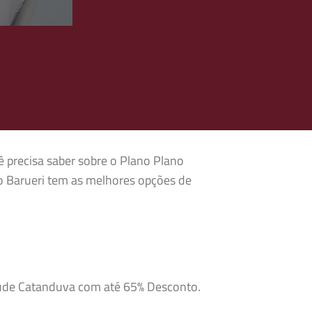
ê precisa saber sobre o Plano Plano
o Barueri tem as melhores opções de
Saúde Catanduva com até 65% Desconto.