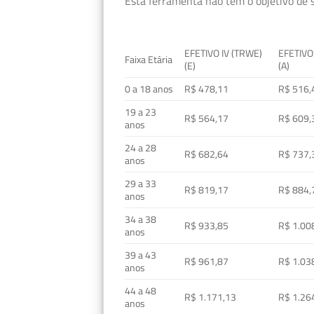
Esta ferramenta não tem o objetivo de s
EFETIVO IV (TRWE)
EFETIVO
Faixa Etária
(E)
(A)
0 a 18 anos
R$ 478,11
R$ 516,
19 a 23
R$ 564,17
R$ 609,
anos
24 a 28
R$ 682,64
R$ 737,
anos
29 a 33
R$ 819,17
R$ 884,
anos
34 a 38
R$ 933,85
R$ 1.00
anos
39 a 43
R$ 961,87
R$ 1.03
anos
44 a 48
R$ 1.171,13
R$ 1.26
anos