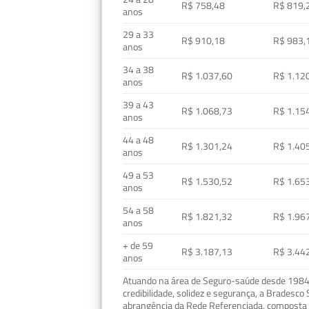
R$ 758,48
R$ 819,
anos
29 a 33
R$ 910,18
R$ 983,
anos
34 a 38
R$ 1.037,60
R$ 1.12
anos
39 a 43
R$ 1.068,73
R$ 1.15
anos
44 a 48
R$ 1.301,24
R$ 1.40
anos
49 a 53
R$ 1.530,52
R$ 1.65
anos
54 a 58
R$ 1.821,32
R$ 1.96
anos
+ de 59
R$ 3.187,13
R$ 3.44
anos
Atuando na área de Seguro-saúde desde 1984, 
credibilidade, solidez e segurança, a Bradesc
abrangência da Rede Referenciada, composta p