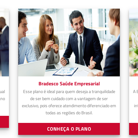
Bradesco Saúde Empresarial
ual
Esse plano é ideal para quem deseja a tranquilidade
A 
ano
de ser bem cuidado com a vantagem de ser
exclusivo, pois oferece atendimento diferenciado em
in
todas as regiões do Brasil.
CONHEÇA O PLANO