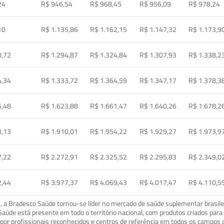
24
R$ 946,54
R$ 968,45
R$ 956,09
R$ 978,24
10
R$ 1.135,86
R$ 1.162,15
R$ 1.147,32
R$ 1.173,9
0,72
R$ 1.294,87
R$ 1.324,84
R$ 1.307,93
R$ 1.338,2
4,34
R$ 1.333,72
R$ 1.364,59
R$ 1.347,17
R$ 1.378,3
5,48
R$ 1.623,88
R$ 1.661,47
R$ 1.640,26
R$ 1.678,2
3,13
R$ 1.910,01
R$ 1.954,22
R$ 1.929,27
R$ 1.973,9
7,22
R$ 2.272,91
R$ 2.325,52
R$ 2.295,83
R$ 2.349,0
2,44
R$ 3.977,37
R$ 4.069,43
R$ 4.017,47
R$ 4.110,5
a Bradesco Saúde tornou-se líder no mercado de saúde suplementar brasileir
o Saúde está presente em todo o território nacional, com produtos criados pa
or profissionais reconhecidos e centros de referência em todos os campos 