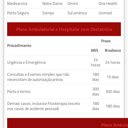
Mediservice
Notre Dame
Omint
One Health
Porto Seguro
Sompo
Sul américa
Unimed
Plano Ambulatorial e Hospitalar com Obstetrícia
Prazo
Procedimento
ANS
Bradesco
24
Urgência e Emergência
24 horas
horas
Consultas e Exames simples que não
180
15 dias
necessitam de autorização prévia
dias
300
Parto a termo
300 dias
dias
Demais casos, inclusive Fisioterapia (exceto
180
180 dias
nos casos de acidente pessoal)
dias
Plano Ambulat