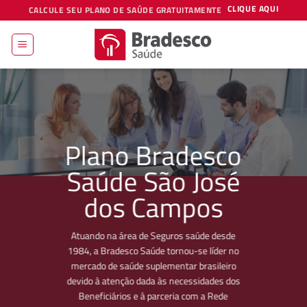
Skip
CLIQUE AQUI
CALCULE SEU PLANO DE SAÚDE GRATUITAMENTE
to
content
Plano Bradesco
Saúde São José
dos Campos
Atuando na área de Seguros saúde desde
1984, a Bradesco Saúde tornou-se líder no
mercado de saúde suplementar brasileiro
devido à atenção dada às necessidades dos
Beneficiários e à parceria com a Rede