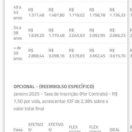
49 a
R$
R$
R$
R$
R$
53
1.377,48
1.487,80
1.719,02
1.758,78
1.736,33
1
anos
54 a
R$
R$
R$
R$
R$
58
1.639,20
1.770,48
2.045,63
2.092,95
2.066,23
2
anos
+ de
R$
R$
R$
R$
R$
59
2.868,44
3.098,16
3.579,65
3.662,45
3.615,70
3
anos
OPCIONAL - (REEMBOLSO ESPECÍFICO)
Janeiro 2025 - Taxa de Inscrição: (Por Contrato) - R$
7,50 por vida, acrescentar IOF de 2,38% sobre o
valor total final
EFETIVO
EFETIVO
FLEX
FLEX
Faixa
IV
IV
IDEAL