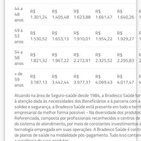
44 a
R$
R$
R$
R$
R$
48
1.301,24
1.405,48
1.623,88
1.661,47
1.640,26
1
anos
49 a
R$
R$
R$
R$
R$
53
1.530,52
1.653,13
1.910,01
1.954,22
1.929,27
1
anos
54 a
R$
R$
R$
R$
R$
58
1.821,32
1.967,22
2.272,91
2.325,52
2.295,83
2
anos
+ de
R$
R$
R$
R$
R$
59
3.187,13
3.442,44
3.977,37
4.069,43
4.017,47
4
anos
Atuando na área de Seguro-saúde desde 1984, a Bradesco Saúde torn
à atenção dada às necessidades dos Beneficiários e à parceria com a 
solidez e segurança, a Bradesco Saúde está presente em todo o terri
empresarial da melhor forma possível: - Na diversidade dos produto
Referenciada, composta por profissionais reconhecidos e centros de
do sistema de atendimento, por meio de constantes investimentos e
tecnologia empregada em suas operações. A Bradesco Saúde é contro
de planos de saúde na modalidade pós-pagamento. Tudo isso contand
a excelência de seus produtos.