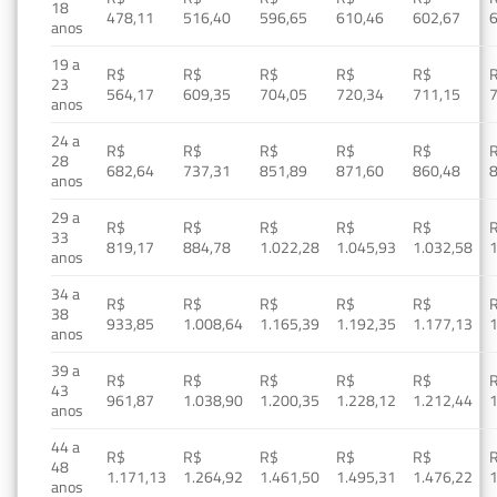
18
478,11
516,40
596,65
610,46
602,67
anos
19 a
R$
R$
R$
R$
R$
23
564,17
609,35
704,05
720,34
711,15
anos
24 a
R$
R$
R$
R$
R$
28
682,64
737,31
851,89
871,60
860,48
anos
29 a
R$
R$
R$
R$
R$
33
819,17
884,78
1.022,28
1.045,93
1.032,58
1
anos
34 a
R$
R$
R$
R$
R$
38
933,85
1.008,64
1.165,39
1.192,35
1.177,13
1
anos
39 a
R$
R$
R$
R$
R$
43
961,87
1.038,90
1.200,35
1.228,12
1.212,44
1
anos
44 a
R$
R$
R$
R$
R$
48
1.171,13
1.264,92
1.461,50
1.495,31
1.476,22
1
anos