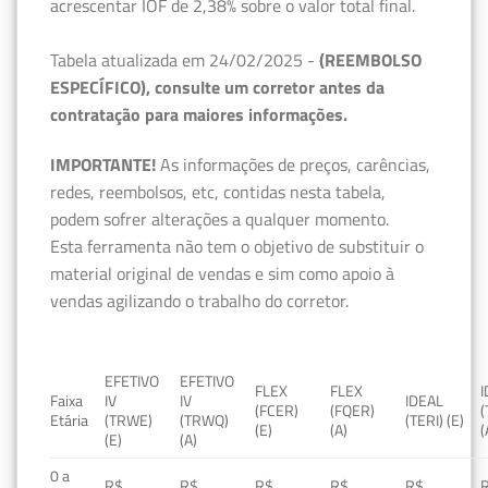
acrescentar IOF de 2,38% sobre o valor total final.
Tabela atualizada em 24/02/2025 -
(REEMBOLSO
ESPECÍFICO), consulte um corretor antes da
contratação para maiores informações.
IMPORTANTE!
As informações de preços, carências,
redes, reembolsos, etc, contidas nesta tabela,
podem sofrer alterações a qualquer momento.
Esta ferramenta não tem o objetivo de substituir o
material original de vendas e sim como apoio à
vendas agilizando o trabalho do corretor.
EFETIVO
EFETIVO
FLEX
FLEX
Faixa
IV
IV
IDEAL
(FCER)
(FQER)
(
Etária
(TRWE)
(TRWQ)
(TERI) (E)
(E)
(A)
(
(E)
(A)
0 a
R$
R$
R$
R$
R$