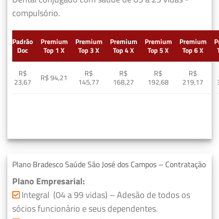
compulsório.
Padrão
Premium
Premium
Premium
Premium
Premium
P
Doc
Top 1 X
Top 3 X
Top 4 X
Top 5 X
Top 6 X
R$
R$
R$
R$
R$
R$ 94,21
23,67
145,77
168,27
192,68
219,17
Plano Bradesco Saúde São José dos Campos – Contratação
Plano Empresarial:
Integral (04 a 99 vidas) – Adesão de todos os
sócios funcionário e seus dependentes.