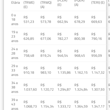
(FCER)
(FQER)
(
Etária
(TRWE)
(TRWQ)
(TERI) (E)
(E)
(A)
(
(E)
(A)
0 a
R$
R$
R$
R$
R$
18
531,23
573,78
662,94
678,29
669,63
anos
19 a
R$
R$
R$
R$
R$
23
626,85
677,06
782,27
800,38
790,16
anos
24 a
R$
R$
R$
R$
R$
28
758,48
819,24
946,54
968,45
956,09
anos
29 a
R$
R$
R$
R$
R$
33
910,18
983,10
1.135,86
1.162,15
1.147,32
1
anos
34 a
R$
R$
R$
R$
R$
38
1.037,60
1.120,72
1.294,87
1.324,84
1.307,93
1
anos
39 a
R$
R$
R$
R$
R$
43
1.068,73
1.154,34
1.333,72
1.364,59
1.347,17
1
anos