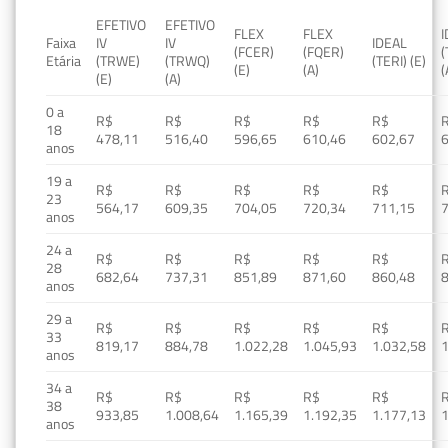
EFETIVO
EFETIVO
FLEX
FLEX
Faixa
IV
IV
IDEAL
(FCER)
(FQER)
(
Etária
(TRWE)
(TRWQ)
(TERI) (E)
(E)
(A)
(
(E)
(A)
0 a
R$
R$
R$
R$
R$
18
478,11
516,40
596,65
610,46
602,67
anos
19 a
R$
R$
R$
R$
R$
23
564,17
609,35
704,05
720,34
711,15
anos
24 a
R$
R$
R$
R$
R$
28
682,64
737,31
851,89
871,60
860,48
anos
29 a
R$
R$
R$
R$
R$
33
819,17
884,78
1.022,28
1.045,93
1.032,58
1
anos
34 a
R$
R$
R$
R$
R$
38
933,85
1.008,64
1.165,39
1.192,35
1.177,13
1
anos