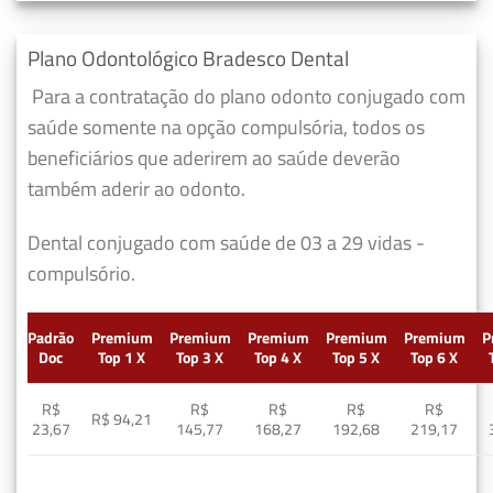
Plano Odontológico Bradesco Dental
Para a contratação do plano odonto conjugado com
saúde somente na opção compulsória, todos os
beneficiários que aderirem ao saúde deverão
também aderir ao odonto.
Dental conjugado com saúde de 03 a 29 vidas -
compulsório.
Padrão
Premium
Premium
Premium
Premium
Premium
P
Doc
Top 1 X
Top 3 X
Top 4 X
Top 5 X
Top 6 X
R$
R$
R$
R$
R$
R$ 94,21
23,67
145,77
168,27
192,68
219,17