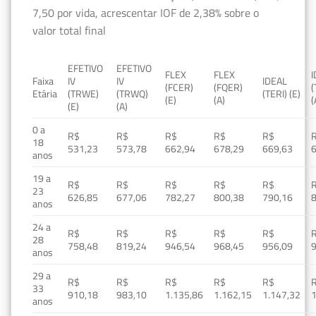
7,50 por vida, acrescentar IOF de 2,38% sobre o
valor total final
EFETIVO
EFETIVO
FLEX
FLEX
Faixa
IV
IV
IDEAL
(FCER)
(FQER)
(
Etária
(TRWE)
(TRWQ)
(TERI) (E)
(E)
(A)
(
(E)
(A)
0 a
R$
R$
R$
R$
R$
18
531,23
573,78
662,94
678,29
669,63
anos
19 a
R$
R$
R$
R$
R$
23
626,85
677,06
782,27
800,38
790,16
anos
24 a
R$
R$
R$
R$
R$
28
758,48
819,24
946,54
968,45
956,09
anos
29 a
R$
R$
R$
R$
R$
33
910,18
983,10
1.135,86
1.162,15
1.147,32
1
anos