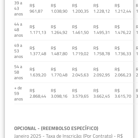
39 a
R$
R$
R$
R$
R$
43
961,87
1.038,90
1.200,35
1.228,12
1.212,44
1
anos
44 a
R$
R$
R$
R$
R$
48
1.171,13
1.264,92
1.461,50
1.495,31
1.476,22
1
anos
49 a
R$
R$
R$
R$
R$
53
1.377,48
1.487,80
1.719,02
1.758,78
1.736,33
1
anos
54 a
R$
R$
R$
R$
R$
58
1.639,20
1.770,48
2.045,63
2.092,95
2.066,23
2
anos
+ de
R$
R$
R$
R$
R$
59
2.868,44
3.098,16
3.579,65
3.662,45
3.615,70
3
anos
OPCIONAL - (REEMBOLSO ESPECÍFICO)
Janeiro 2025 - Taxa de Inscrição: (Por Contrato) - R$