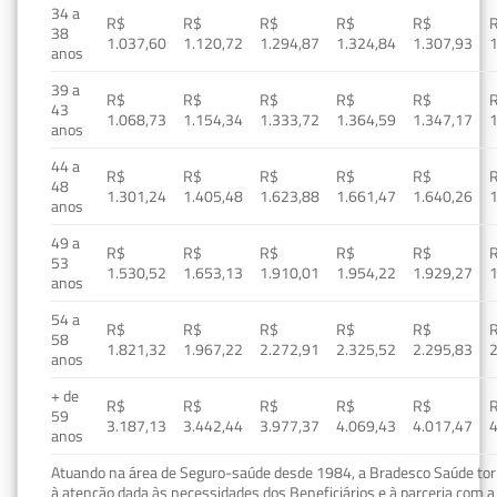
34 a
R$
R$
R$
R$
R$
38
1.037,60
1.120,72
1.294,87
1.324,84
1.307,93
1
anos
39 a
R$
R$
R$
R$
R$
43
1.068,73
1.154,34
1.333,72
1.364,59
1.347,17
1
anos
44 a
R$
R$
R$
R$
R$
48
1.301,24
1.405,48
1.623,88
1.661,47
1.640,26
1
anos
49 a
R$
R$
R$
R$
R$
53
1.530,52
1.653,13
1.910,01
1.954,22
1.929,27
1
anos
54 a
R$
R$
R$
R$
R$
58
1.821,32
1.967,22
2.272,91
2.325,52
2.295,83
2
anos
+ de
R$
R$
R$
R$
R$
59
3.187,13
3.442,44
3.977,37
4.069,43
4.017,47
4
anos
Atuando na área de Seguro-saúde desde 1984, a Bradesco Saúde torn
à atenção dada às necessidades dos Beneficiários e à parceria com a 