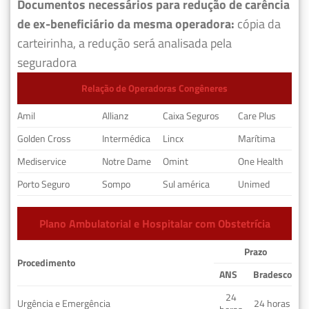
Documentos necessários para redução de carência
de ex-beneficiário da mesma operadora:
cópia da
carteirinha, a redução será analisada pela
seguradora
Relação de Operadoras Congêneres
Amil
Allianz
Caixa Seguros
Care Plus
Golden Cross
Intermédica
Lincx
Marítima
Mediservice
Notre Dame
Omint
One Health
Porto Seguro
Sompo
Sul américa
Unimed
Plano Ambulatorial e Hospitalar com Obstetrícia
Prazo
Procedimento
ANS
Bradesco
24
Urgência e Emergência
24 horas