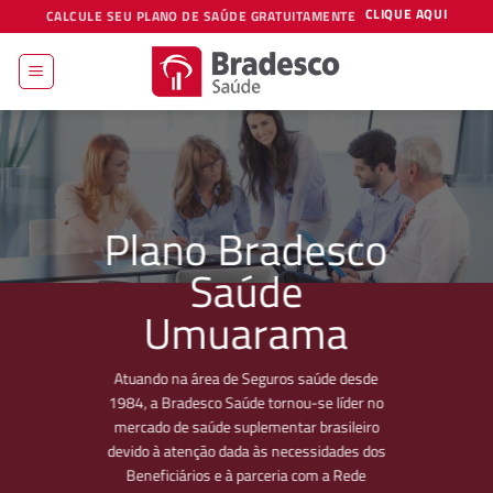
Skip
CLIQUE AQUI
CALCULE SEU PLANO DE SAÚDE GRATUITAMENTE
to
content
Plano Bradesco
Saúde
Umuarama
Atuando na área de Seguros saúde desde
1984, a Bradesco Saúde tornou-se líder no
mercado de saúde suplementar brasileiro
devido à atenção dada às necessidades dos
Beneficiários e à parceria com a Rede