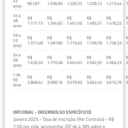
43
961,87
1.038,90
1.200,35
1.228,12
1.212,44
1
anos
44 a
R$
R$
R$
R$
R$
48
1.171,13
1.264,92
1.461,50
1.495,31
1.476,22
1
anos
49 a
R$
R$
R$
R$
R$
53
1.377,48
1.487,80
1.719,02
1.758,78
1.736,33
1
anos
54 a
R$
R$
R$
R$
R$
58
1.639,20
1.770,48
2.045,63
2.092,95
2.066,23
2
anos
+ de
R$
R$
R$
R$
R$
59
2.868,44
3.098,16
3.579,65
3.662,45
3.615,70
3
anos
OPCIONAL - (REEMBOLSO ESPECÍFICO)
Janeiro 2025 - Taxa de Inscrição: (Por Contrato) - R$
7,50 por vida, acrescentar IOF de 2,38% sobre o