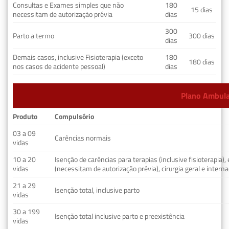
Consultas e Exames simples que não
180
15 dias
necessitam de autorização prévia
dias
300
Parto a termo
300 dias
dias
Demais casos, inclusive Fisioterapia (exceto
180
180 dias
nos casos de acidente pessoal)
dias
Plano Ambulat
Produto
Compulsório
03 a 09
Carências normais
vidas
10 a 20
Isenção de carências para terapias (inclusive fisioterapia)
vidas
(necessitam de autorização prévia), cirurgia geral e interna
21 a 29
Isenção total, inclusive parto
vidas
30 a 199
Isenção total inclusive parto e preexistência
vidas