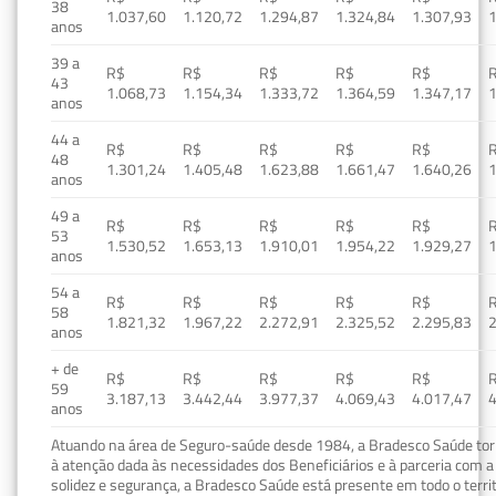
38
1.037,60
1.120,72
1.294,87
1.324,84
1.307,93
1
anos
39 a
R$
R$
R$
R$
R$
43
1.068,73
1.154,34
1.333,72
1.364,59
1.347,17
1
anos
44 a
R$
R$
R$
R$
R$
48
1.301,24
1.405,48
1.623,88
1.661,47
1.640,26
1
anos
49 a
R$
R$
R$
R$
R$
53
1.530,52
1.653,13
1.910,01
1.954,22
1.929,27
1
anos
54 a
R$
R$
R$
R$
R$
58
1.821,32
1.967,22
2.272,91
2.325,52
2.295,83
2
anos
+ de
R$
R$
R$
R$
R$
59
3.187,13
3.442,44
3.977,37
4.069,43
4.017,47
4
anos
Atuando na área de Seguro-saúde desde 1984, a Bradesco Saúde torn
à atenção dada às necessidades dos Beneficiários e à parceria com a 
solidez e segurança, a Bradesco Saúde está presente em todo o terri