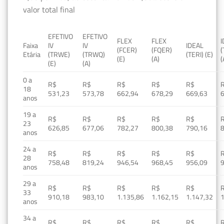
valor total final
EFETIVO
EFETIVO
FLEX
FLEX
Faixa
IV
IV
IDEAL
(FCER)
(FQER)
(
Etária
(TRWE)
(TRWQ)
(TERI) (E)
(E)
(A)
(
(E)
(A)
0 a
R$
R$
R$
R$
R$
18
531,23
573,78
662,94
678,29
669,63
anos
19 a
R$
R$
R$
R$
R$
23
626,85
677,06
782,27
800,38
790,16
anos
24 a
R$
R$
R$
R$
R$
28
758,48
819,24
946,54
968,45
956,09
anos
29 a
R$
R$
R$
R$
R$
33
910,18
983,10
1.135,86
1.162,15
1.147,32
1
anos
34 a
R$
R$
R$
R$
R$