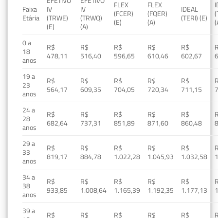
EFETIVO
EFETIVO
FLEX
FLEX
Faixa
IV
IV
IDEAL
(FCER)
(FQER)
(
Etária
(TRWE)
(TRWQ)
(TERI) (E)
(E)
(A)
(
(E)
(A)
0 a
R$
R$
R$
R$
R$
18
478,11
516,40
596,65
610,46
602,67
anos
19 a
R$
R$
R$
R$
R$
23
564,17
609,35
704,05
720,34
711,15
anos
24 a
R$
R$
R$
R$
R$
28
682,64
737,31
851,89
871,60
860,48
anos
29 a
R$
R$
R$
R$
R$
33
819,17
884,78
1.022,28
1.045,93
1.032,58
1
anos
34 a
R$
R$
R$
R$
R$
38
933,85
1.008,64
1.165,39
1.192,35
1.177,13
1
anos
39 a
R$
R$
R$
R$
R$