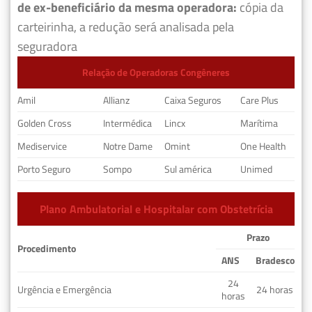
de ex-beneficiário da mesma operadora:
cópia da
carteirinha, a redução será analisada pela
seguradora
Relação de Operadoras Congêneres
Amil
Allianz
Caixa Seguros
Care Plus
Golden Cross
Intermédica
Lincx
Marítima
Mediservice
Notre Dame
Omint
One Health
Porto Seguro
Sompo
Sul américa
Unimed
Plano Ambulatorial e Hospitalar com Obstetrícia
Prazo
Procedimento
ANS
Bradesco
24
Urgência e Emergência
24 horas
horas