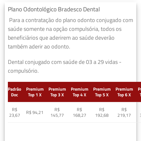
Plano Odontológico Bradesco Dental
Para a contratação do plano odonto conjugado com
saúde somente na opção compulsória, todos os
beneficiários que aderirem ao saúde deverão
também aderir ao odonto.
Dental conjugado com saúde de 03 a 29 vidas -
compulsório.
Padrão
Premium
Premium
Premium
Premium
Premium
P
Doc
Top 1 X
Top 3 X
Top 4 X
Top 5 X
Top 6 X
R$
R$
R$
R$
R$
R$ 94,21
23,67
145,77
168,27
192,68
219,17