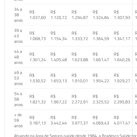
34 a
R$
R$
R$
R$
R$
38
1.037,60
1.120,72
1.294,87
1.324,84
1.307,93
1
anos
39 a
R$
R$
R$
R$
R$
43
1.068,73
1.154,34
1.333,72
1.364,59
1.347,17
1
anos
44 a
R$
R$
R$
R$
R$
48
1.301,24
1.405,48
1.623,88
1.661,47
1.640,26
1
anos
49 a
R$
R$
R$
R$
R$
53
1.530,52
1.653,13
1.910,01
1.954,22
1.929,27
1
anos
54 a
R$
R$
R$
R$
R$
58
1.821,32
1.967,22
2.272,91
2.325,52
2.295,83
2
anos
+ de
R$
R$
R$
R$
R$
59
3.187,13
3.442,44
3.977,37
4.069,43
4.017,47
4
anos
Atuando na área de Seguro-saúde desde 1984, a Bradesco Saúde torn