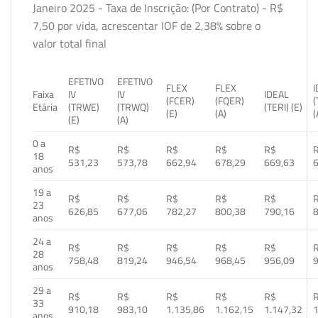
Janeiro 2025 - Taxa de Inscrição: (Por Contrato) - R$
7,50 por vida, acrescentar IOF de 2,38% sobre o
valor total final
EFETIVO
EFETIVO
FLEX
FLEX
Faixa
IV
IV
IDEAL
(FCER)
(FQER)
(
Etária
(TRWE)
(TRWQ)
(TERI) (E)
(E)
(A)
(
(E)
(A)
0 a
R$
R$
R$
R$
R$
18
531,23
573,78
662,94
678,29
669,63
anos
19 a
R$
R$
R$
R$
R$
23
626,85
677,06
782,27
800,38
790,16
anos
24 a
R$
R$
R$
R$
R$
28
758,48
819,24
946,54
968,45
956,09
anos
29 a
R$
R$
R$
R$
R$
33
910,18
983,10
1.135,86
1.162,15
1.147,32
1
anos