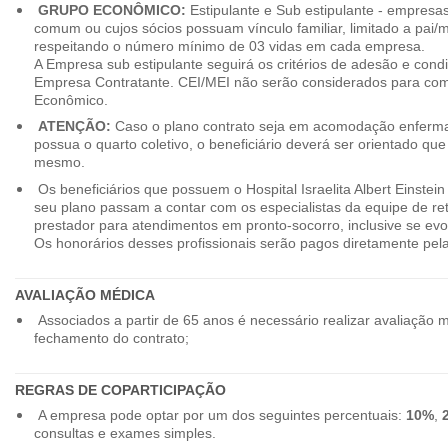
GRUPO ECONÔMICO:
Estipulante e Sub estipulante - empres
comum ou cujos sócios possuam vínculo familiar, limitado a pai/mã
respeitando o número mínimo de 03 vidas em cada empresa.
A Empresa sub estipulante seguirá os critérios de adesão e cond
Empresa Contratante. CEI/MEI não serão considerados para co
Econômico.
ATENÇÃO:
Caso o plano contrato seja em acomodação enferma
possua o quarto coletivo, o beneficiário deverá ser orientado qu
mesmo.
Os beneficiários que possuem o Hospital Israelita Albert Einstein
seu plano passam a contar com os especialistas da equipe de r
prestador para atendimentos em pronto-socorro, inclusive se evo
Os honorários desses profissionais serão pagos diretamente pe
AVALIAÇÃO MÉDICA
Associados a partir de 65 anos é necessário realizar avaliação 
fechamento do contrato;
REGRAS DE COPARTICIPAÇÃO
A empresa pode optar por um dos seguintes percentuais:
10%
,
consultas e exames simples.