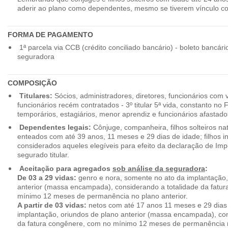
aderir ao plano como dependentes, mesmo se tiverem vínculo c
FORMA DE PAGAMENTO
1ª parcela via CCB (crédito conciliado bancário) - boleto bancári
seguradora
COMPOSIÇÃO
Titulares:
Sócios, administradores, diretores, funcionários com 
funcionários recém contratados - 3º titular 5ª vida, constanto no
temporários, estagiários, menor aprendiz e funcionários afastado
Dependentes legais:
Cônjuge, companheira, filhos solteiros nat
enteados com até 39 anos, 11 meses e 29 dias de idade; filhos in
considerados aqueles elegíveis para efeito da declaração de Im
segurado titular.
Aceitação para agregados
sob análise da seguradora
:
De 03 a 29 vidas:
genro e nora, somente no ato da implantação,
anterior (massa encampada), considerando a totalidade da fatu
mínimo 12 meses de permanência no plano anterior.
A partir de 03 vidas:
netos com até 17 anos 11 meses e 29 dias
implantação, oriundos de plano anterior (massa encampada), con
da fatura congênere, com no mínimo 12 meses de permanência n