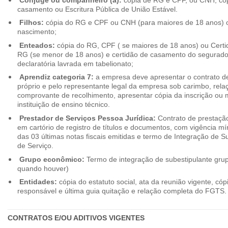
casamento ou Escritura Pública de União Estável.
Filhos:
cópia do RG e CPF ou CNH (para maiores de 18 anos) o
nascimento;
Enteados:
cópia do RG, CPF ( se maiores de 18 anos) ou Cert
RG (se menor de 18 anos) e certidão de casamento do segurado t
declaratória lavrada em tabelionato;
Aprendiz categoria 7:
a empresa deve apresentar o contrato de
próprio e pelo representante legal da empresa sob carimbo, rel
comprovante de recolhimento, apresentar cópia da inscrição ou 
instituição de ensino técnico.
Prestador de Serviços Pessoa Jurídica:
Contrato de prestação
em cartório de registro de títulos e documentos, com vigência m
das 03 últimas notas fiscais emitidas e termo de Integração de S
de Serviço.
Grupo econômico:
Termo de integração de subestipulante gr
quando houver)
Entidades:
cópia do estatuto social, ata da reunião vigente, c
responsável e última guia quitação e relação completa do FGTS.
CONTRATOS E/OU ADITIVOS VIGENTES