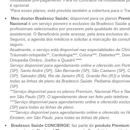
modalidade pré-pagamento. Para os Contratos na modalidade pó
é opcional.
*Para esses planos, está prevista também a cobertura para o Tr
Meu doutor Bradesco Saúde:
disponível para os planos
Premi
Nacional
é um serviço pioneiro e exclusivo da Bradesco Saúde 
profissionais selecionados por prezarem pela qualidade do aten
assistencial. O Beneficiário pode acessar, pela área exclusiva do
Seguros, a agenda dos médicos e solicitar a marcação da consult
seguro.
Atualmente, o serviço está disponível nas especialidades de Clíni
Tráumato-ortopedia**, Cardiologia***, Coluna***, Diabetes***, Do
Ortopedia Ombro, Joelho e Quadril.****
Serviço disponível para agendamento online e oferecido em Port
(SP), Santo André (SP), São Bernardo (SP), São Caetano (SP), 
(SP), Salvador (BA), Rio de Janeiro (RJ), Grande Rio (RJ) e Vol
todas as linhas de plano da Bradesco Saúde. Pediatria disponí
(SP).
**Serviço disponível para os planos Premium, Nacional Plus e Na
em São Paulo (SP). O agendamento deve ser feito pelo telefone.
***Serviço disponível para agendamento online e oferecido excl
(SP) para todas as linhas de plano.
****Serviço disponível para agendamento online e oferecido no Hosp
Einstein, em São Paulo, para todas as linhas de plano.
Bradesco Saúde CONCIERGE:
faz parte do
produto Premiu