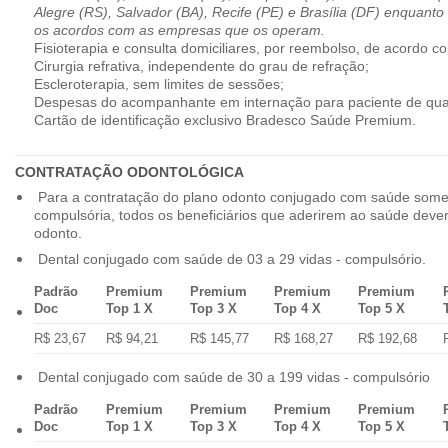
Alegre (RS), Salvador (BA), Recife (PE) e Brasília (DF) enquanto
os acordos com as empresas que os operam.
Fisioterapia e consulta domiciliares, por reembolso, de acordo co
Cirurgia refrativa, independente do grau de refração;
Escleroterapia, sem limites de sessões;
Despesas do acompanhante em internação para paciente de qua
Cartão de identificação exclusivo Bradesco Saúde Premium.
CONTRATAÇÃO ODONTOLÓGICA
Para a contratação do plano odonto conjugado com saúde some
compulsória, todos os beneficiários que aderirem ao saúde dev
odonto.
Dental conjugado com saúde de 03 a 29 vidas - compulsório.
Padrão
Premium
Premium
Premium
Premium
Doc
Top 1 X
Top 3 X
Top 4 X
Top 5 X
R$ 23,67
R$ 94,21
R$ 145,77
R$ 168,27
R$ 192,68
Dental conjugado com saúde de 30 a 199 vidas - compulsório
Padrão
Premium
Premium
Premium
Premium
Doc
Top 1 X
Top 3 X
Top 4 X
Top 5 X