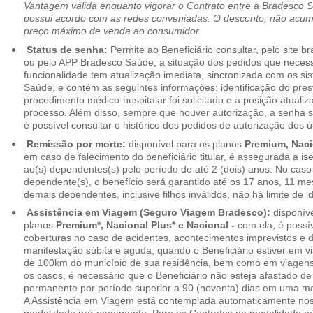
Vantagem válida enquanto vigorar o Contrato entre a Bradesco 
possui acordo com as redes conveniadas. O desconto, não acumul
preço máximo de venda ao consumidor
Status de senha:
Permite ao Beneficiário consultar, pelo site 
ou pelo APP Bradesco Saúde, a situação dos pedidos que necess
funcionalidade tem atualização imediata, sincronizada com os s
Saúde, e contém as seguintes informações: identificação do pres
procedimento médico-hospitalar foi solicitado e a posição atuali
processo. Além disso, sempre que houver autorização, a senha
é possível consultar o histórico dos pedidos de autorização dos ú
Remissão por morte:
disponível para os planos
Premium, Naci
em caso de falecimento do beneficiário titular, é assegurada a 
ao(s) dependentes(s) pelo período de até 2 (dois) anos. No caso 
dependente(s), o benefício será garantido até os 17 anos, 11 me
demais dependentes, inclusive filhos inválidos, não há limite de i
Assistência em Viagem (Seguro Viagem Bradesco):
disponíve
planos
Premium*, Nacional Plus* e Nacional -
com ela, é possí
coberturas no caso de acidentes, acontecimentos imprevistos e
manifestação súbita e aguda, quando o Beneficiário estiver em v
de 100km do município de sua residência, bem como em viagens
os casos, é necessário que o Beneficiário não esteja afastado de
permanente por período superior a 90 (noventa) dias em uma 
A Assistência em Viagem está contemplada automaticamente nos