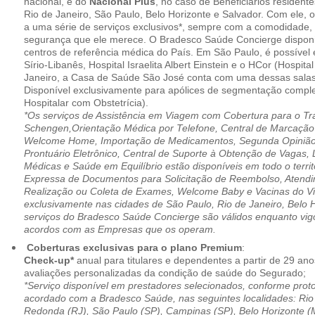
nacional, e do
Nacional Plus
, no caso de Beneficiários resident
Rio de Janeiro, São Paulo, Belo Horizonte e Salvador. Com ele, o
a uma série de serviços exclusivos*, sempre com a comodidade, 
segurança que ele merece. O Bradesco Saúde Concierge disponib
centros de referência médica do País. Em São Paulo, é possível 
Sírio-Libanês, Hospital Israelita Albert Einstein e o HCor (Hospit
Janeiro, a Casa de Saúde São José conta com uma dessas salas
Disponível exclusivamente para apólices de segmentação comple
Hospitalar com Obstetrícia).
*Os serviços de Assistência em Viagem com Cobertura para o Tr
Schengen,Orientação Médica por Telefone, Central de Marcação
Welcome Home, Importação de Medicamentos, Segunda Opinião 
Prontuário Eletrônico, Central de Suporte à Obtenção de Vagas, 
Médicas e Saúde em Equilíbrio estão disponíveis em todo o territó
Expressa de Documentos para Solicitação de Reembolso, Atend
Realização ou Coleta de Exames, Welcome Baby e Vacinas do Via
exclusivamente nas cidades de São Paulo, Rio de Janeiro, Belo H
serviços do Bradesco Saúde Concierge são válidos enquanto vig
acordos com as Empresas que os operam.
Coberturas exclusivas para o plano Premium
:
Check-up*
anual para titulares e dependentes a partir de 29 ano
avaliações personalizadas da condição de saúde do Segurado;
*Serviço disponível em prestadores selecionados, conforme prot
acordado com a Bradesco Saúde, nas seguintes localidades: Rio 
Redonda (RJ), São Paulo (SP), Campinas (SP), Belo Horizonte (M