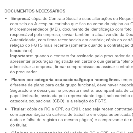
DOCUMENTOS NECESSÁRIOS
Empresa:
cópia do Contrato Social e suas alterações ou Reque
com selo da Jucesp ou carimbo que fica no verso da página ou Ce
Microempreendedor (MEI), documento de identificação com foto 
responsável pela empresa; enviar também a atual versão da Dec
Autenticidade, com firma reconhecida em cartório; cópia do cart
relação do FGTS mais recente (somente quando a contratação d
funcionário).
Importante:
quando o contrato for assinado pelo procurador da
apresentar procuração registrada em cartório que garanta “plen
administrar a empresa, firmar compromissos ou assinar contrat
do procurador.
Planos por categoria ocupacional/grupo homogêneo:
empres
diferente de plano para cada grupo funcional, deve haver negoc
Seguradora e descrição na proposta mestra, acompanhada de c
papel timbrado, assinada pelo representante legal, sob carimbo d
categoria ocupacional (CBO), e a relação do FGTS.
Titular:
cópia de RG e CPF, ou CNH, caso seja recém contrata
com apresentação da carteira de trabalho em cópia autenticada (f
dados e folha de registro na mesma página) e comprovante de 
do titular.
Cônjuge ou companheiro (a):
cópia de RG e CPF, ou CNH, cóp