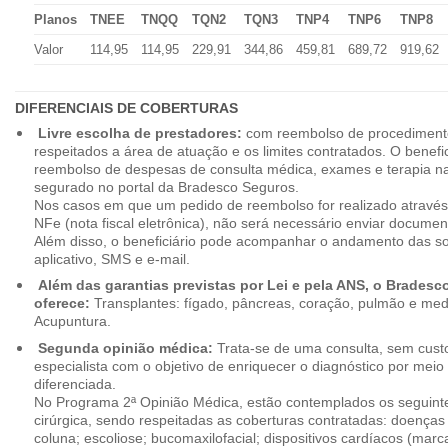
Planos
TNEE
TNQQ
TQN2
TQN3
TNP4
TNP6
TNP8
Valor
114,95
114,95
229,91
344,86
459,81
689,72
919,62
DIFERENCIAIS DE COBERTURAS
Livre escolha de prestadores:
com reembolso de procedimento
respeitados a área de atuação e os limites contratados. O benefici
reembolso de despesas de consulta médica, exames e terapia na
segurado no portal da Bradesco Seguros.
Nos casos em que um pedido de reembolso for realizado através
NFe (nota fiscal eletrônica), não será necessário enviar document
Além disso, o beneficiário pode acompanhar o andamento das soli
aplicativo, SMS e e-mail.
Além das garantias previstas por Lei e pela ANS, o Brades
oferece:
Transplantes: fígado, pâncreas, coração, pulmão e me
Acupuntura.
Segunda opinião médica:
Trata-se de uma consulta, sem custo
especialista com o objetivo de enriquecer o diagnóstico por mei
diferenciada.
No Programa 2ª Opinião Médica, estão contemplados os seguint
cirúrgica, sendo respeitadas as coberturas contratadas: doenças
coluna; escoliose; bucomaxilofacial; dispositivos cardíacos (mar