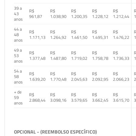
39 a
R$
R$
R$
R$
R$
43
961,87
1.038,90
1.200,35
1.228,12
1.212,44
1
anos
44 a
R$
R$
R$
R$
R$
48
1.171,13
1.264,92
1.461,50
1.495,31
1.476,22
1
anos
49 a
R$
R$
R$
R$
R$
53
1.377,48
1.487,80
1.719,02
1.758,78
1.736,33
1
anos
54 a
R$
R$
R$
R$
R$
58
1.639,20
1.770,48
2.045,63
2.092,95
2.066,23
2
anos
+ de
R$
R$
R$
R$
R$
59
2.868,44
3.098,16
3.579,65
3.662,45
3.615,70
3
anos
OPCIONAL - (REEMBOLSO ESPECÍFICO)