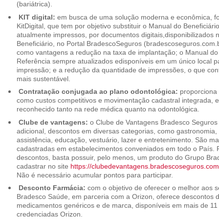
(bariátrica).
KIT digital:
em busca de uma solução moderna e econômica, foi
KitDigital, que tem por objetivo substituir o Manual do Beneficiári
atualmente impressos, por documentos digitais,disponibilizados 
Beneficiário, no Portal BradescoSeguros (bradescoseguros.com.br
como vantagens a redução na taxa de implantação; o Manual do B
Referência sempre atualizados edisponíveis em um único local p
impressão; e a redução da quantidade de impressões, o que cont
mais sustentável.
Contratação conjugada ao plano odontológica:
proporciona 
como custos competitivos e movimentação cadastral integrada,
reconhecido tanto na rede médica quanto na odontológica.
Clube de vantagens:
o Clube de Vantagens Bradesco Seguros 
adicional, descontos em diversas categorias, como gastronomia, 
assistência, educação, vestuário, lazer e entretenimento. São ma
cadastradas em estabelecimentos conveniados em todo o País. P
descontos, basta possuir, pelo menos, um produto do Grupo Bra
cadastrar no site
https://clubedevantagens.bradescoseguros.com
Não é necessário acumular pontos para participar.
Desconto Farmácia:
com o objetivo de oferecer o melhor aos se
Bradesco Saúde, em parceria com a Orizon, oferece descontos 
medicamentos genéricos e de marca, disponíveis em mais de 11 
credenciadas Orizon.