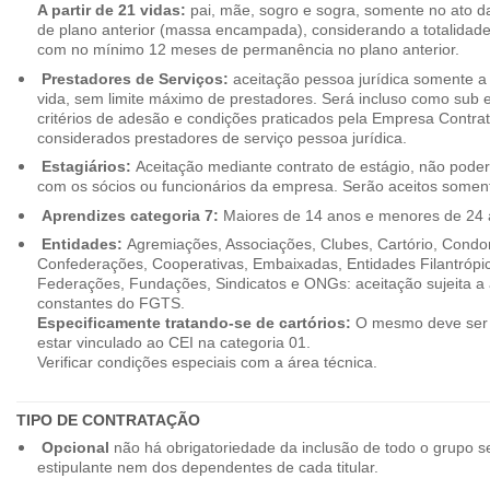
A partir de 21 vidas:
pai, mãe, sogro e sogra, somente no ato d
de plano anterior (massa encampada), considerando a totalidade
com no mínimo 12 meses de permanência no plano anterior.
Prestadores de Serviços:
aceitação pessoa jurídica somente a pa
vida, sem limite máximo de prestadores. Será incluso como sub e
critérios de adesão e condições praticados pela Empresa Contra
considerados prestadores de serviço pessoa jurídica.
Estagiários:
Aceitação mediante contrato de estágio, não poderão
com os sócios ou funcionários da empresa. Serão aceitos somente
Aprendizes categoria 7:
Maiores de 14 anos e menores de 24 
Entidades:
Agremiações, Associações, Clubes, Cartório, Condo
Confederações, Cooperativas, Embaixadas, Entidades Filantrópic
Federações, Fundações, Sindicatos e ONGs: aceitação sujeita a a
constantes do FGTS.
Especificamente tratando-se de cartórios:
O mesmo deve ser 
estar vinculado ao CEI na categoria 01.
Verificar condições especiais com a área técnica.
TIPO DE CONTRATAÇÃO
Opcional
não há obrigatoriedade da inclusão de todo o grupo s
estipulante nem dos dependentes de cada titular.