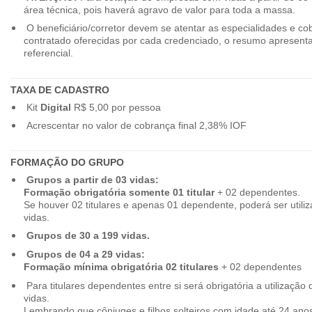
área técnica, pois haverá agravo de valor para toda a massa.
O beneficiário/corretor devem se atentar as especialidades e co
contratado oferecidas por cada credenciado, o resumo apresenta
referencial.
TAXA DE CADASTRO
Kit
Digital
R$ 5,00 por pessoa
Acrescentar no valor de cobrança final 2,38% IOF
FORMAÇÃO DO GRUPO
Grupos a partir de 03 vidas:
Formação obrigatória somente 01 titular
+ 02 dependentes.
Se houver 02 titulares e apenas 01 dependente, poderá ser utiliz
vidas.
Grupos de 30 a 199 vidas.
Grupos de 04 a 29 vidas:
Formação mínima obrigatória 02 titulares
+ 02 dependentes
Para titulares dependentes entre si será obrigatória a utilização d
vidas.
Lembrando que cônjuges e filhos solteiros com idade até 24 ano