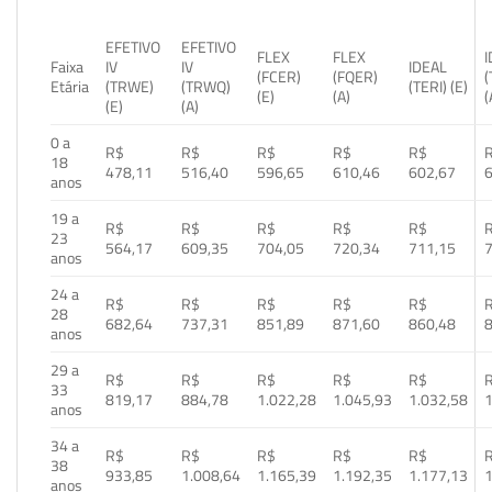
EFETIVO
EFETIVO
FLEX
FLEX
Faixa
IV
IV
IDEAL
(FCER)
(FQER)
(
Etária
(TRWE)
(TRWQ)
(TERI) (E)
(E)
(A)
(
(E)
(A)
0 a
R$
R$
R$
R$
R$
18
478,11
516,40
596,65
610,46
602,67
anos
19 a
R$
R$
R$
R$
R$
23
564,17
609,35
704,05
720,34
711,15
anos
24 a
R$
R$
R$
R$
R$
28
682,64
737,31
851,89
871,60
860,48
anos
29 a
R$
R$
R$
R$
R$
33
819,17
884,78
1.022,28
1.045,93
1.032,58
1
anos
34 a
R$
R$
R$
R$
R$
38
933,85
1.008,64
1.165,39
1.192,35
1.177,13
1
anos