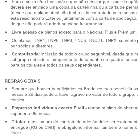
Para o sócio e/ou funcionário que não desejar participar da apól
deverá ser enviado uma cópia da carteirinha ou a carta de perma
(desde que o plano atual não tenha sido contratado pelo mesmo
está residindo no Exterior, juntamente com a carta de abdicação,
de que não poderá aderir ao plano futuramente.
Livre adesão de planos exceto para o Nacional Plus e Premium.
Os planos: TNP4, TNP6, TNP8, TNC6, TNC8 E TNPX, somente p
por sócios e diretores.
Compulsória:
inclusão de todo o grupo segurável, desde que na
subgrupo definido e independente do tamanho do quadro funciona
para os titulares e todos os seus dependentes.
REGRAS GERAIS
Sempre que houver beneficiários ex-Bradesco e/ou beneficiário
meses e 29 dias poderá haver agravo no valor de todo o grupo. So
técnica.
Empresas Individuais exceto Eireli -
tempo mínimo de abertura
superior à 06 meses.
Titular:
a assinatura do contrato de adesão deve ser exatament
entregue (RG ou CNH), é obrigatório informar também o número 
titular.