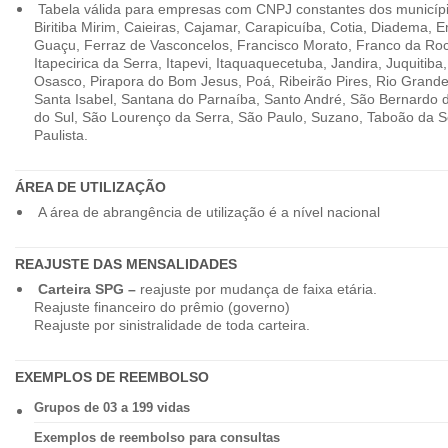
Tabela válida para empresas com CNPJ constantes dos município
Biritiba Mirim, Caieiras, Cajamar, Carapicuíba, Cotia, Diadema,
Guaçu, Ferraz de Vasconcelos, Francisco Morato, Franco da Ro
Itapecirica da Serra, Itapevi, Itaquaquecetuba, Jandira, Juquitiba
Osasco, Pirapora do Bom Jesus, Poá, Ribeirão Pires, Rio Grande
Santa Isabel, Santana do Parnaíba, Santo André, São Bernardo
do Sul, São Lourenço da Serra, São Paulo, Suzano, Taboão da 
Paulista.
ÁREA DE UTILIZAÇÃO
A área de abrangência de utilização é a nível nacional
REAJUSTE DAS MENSALIDADES
Carteira SPG –
reajuste por mudança de faixa etária.
Reajuste financeiro do prêmio (governo)
Reajuste por sinistralidade de toda carteira.
EXEMPLOS DE REEMBOLSO
Grupos de 03 a 199 vidas
Exemplos de reembolso para consultas