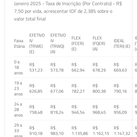
Janeiro 2025 - Taxa de Inscrição: (Por Contrato) - R$
7,50 por vida, acrescentar IOF de 2,38% sobre o
valor total final
EFETIVO
EFETIVO
FLEX
FLEX
Faixa
IV
IV
IDEAL
(FCER)
(FQER)
(
Etária
(TRWE)
(TRWQ)
(TERI) (E)
(E)
(A)
(
(E)
(A)
0 a
R$
R$
R$
R$
R$
18
531,23
573,78
662,94
678,29
669,63
anos
19 a
R$
R$
R$
R$
R$
23
626,85
677,06
782,27
800,38
790,16
anos
24 a
R$
R$
R$
R$
R$
28
758,48
819,24
946,54
968,45
956,09
anos
29 a
R$
R$
R$
R$
R$
33
910,18
983,10
1.135,86
1.162,15
1.147,32
1
anos