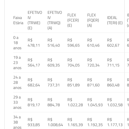
EFETIVO
EFETIVO
FLEX
FLEX
Faixa
IV
IV
IDEAL
(FCER)
(FQER)
(
Etária
(TRWE)
(TRWQ)
(TERI) (E)
(E)
(A)
(
(E)
(A)
0 a
R$
R$
R$
R$
R$
18
478,11
516,40
596,65
610,46
602,67
anos
19 a
R$
R$
R$
R$
R$
23
564,17
609,35
704,05
720,34
711,15
anos
24 a
R$
R$
R$
R$
R$
28
682,64
737,31
851,89
871,60
860,48
anos
29 a
R$
R$
R$
R$
R$
33
819,17
884,78
1.022,28
1.045,93
1.032,58
1
anos
34 a
R$
R$
R$
R$
R$
38
933,85
1.008,64
1.165,39
1.192,35
1.177,13
1
anos