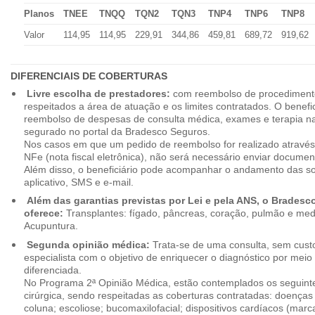
Planos
TNEE
TNQQ
TQN2
TQN3
TNP4
TNP6
TNP8
Valor
114,95
114,95
229,91
344,86
459,81
689,72
919,62
DIFERENCIAIS DE COBERTURAS
Livre escolha de prestadores:
com reembolso de procedimento
respeitados a área de atuação e os limites contratados. O benefici
reembolso de despesas de consulta médica, exames e terapia na
segurado no portal da Bradesco Seguros.
Nos casos em que um pedido de reembolso for realizado através
NFe (nota fiscal eletrônica), não será necessário enviar document
Além disso, o beneficiário pode acompanhar o andamento das soli
aplicativo, SMS e e-mail.
Além das garantias previstas por Lei e pela ANS, o Brades
oferece:
Transplantes: fígado, pâncreas, coração, pulmão e me
Acupuntura.
Segunda opinião médica:
Trata-se de uma consulta, sem custo
especialista com o objetivo de enriquecer o diagnóstico por mei
diferenciada.
No Programa 2ª Opinião Médica, estão contemplados os seguint
cirúrgica, sendo respeitadas as coberturas contratadas: doenças
coluna; escoliose; bucomaxilofacial; dispositivos cardíacos (mar