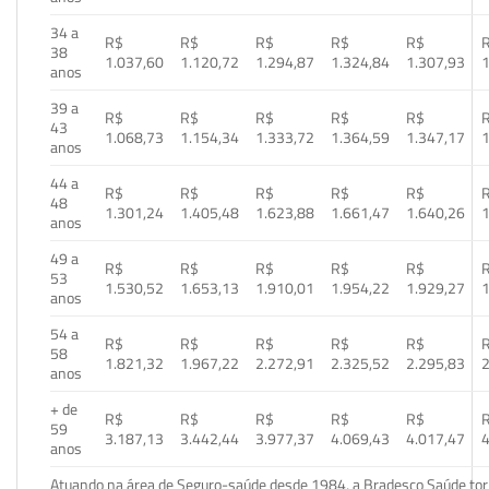
34 a
R$
R$
R$
R$
R$
38
1.037,60
1.120,72
1.294,87
1.324,84
1.307,93
1
anos
39 a
R$
R$
R$
R$
R$
43
1.068,73
1.154,34
1.333,72
1.364,59
1.347,17
1
anos
44 a
R$
R$
R$
R$
R$
48
1.301,24
1.405,48
1.623,88
1.661,47
1.640,26
1
anos
49 a
R$
R$
R$
R$
R$
53
1.530,52
1.653,13
1.910,01
1.954,22
1.929,27
1
anos
54 a
R$
R$
R$
R$
R$
58
1.821,32
1.967,22
2.272,91
2.325,52
2.295,83
2
anos
+ de
R$
R$
R$
R$
R$
59
3.187,13
3.442,44
3.977,37
4.069,43
4.017,47
4
anos
Atuando na área de Seguro-saúde desde 1984, a Bradesco Saúde torn