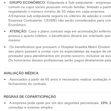
GRUPO ECONÔMICO:
Estipulante e Sub estipulante - empres
comum ou cujos sócios possuam vínculo familiar, limitado a pai/mã
respeitando o número mínimo de 03 vidas em cada empresa.
A Empresa sub estipulante seguirá os critérios de adesão e cond
Empresa Contratante. CEI/MEI não serão considerados para co
Econômico.
ATENÇÃO:
Caso o plano contrato seja em acomodação enferma
possua o quarto coletivo, o beneficiário deverá ser orientado qu
mesmo.
Os beneficiários que possuem o Hospital Israelita Albert Einstein
seu plano passam a contar com os especialistas da equipe de r
prestador para atendimentos em pronto-socorro, inclusive se evo
Os honorários desses profissionais serão pagos diretamente pe
AVALIAÇÃO MÉDICA
Associados a partir de 65 anos é necessário realizar avaliação 
fechamento do contrato;
REGRAS DE COPARTICIPAÇÃO
A empresa pode optar por um dos seguintes percentuais:
10%
,
consultas e exames simples.