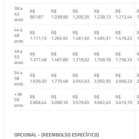
39 a
R$
R$
R$
R$
R$
43
961,87
1.038,90
1.200,35
1.228,12
1.212,44
1
anos
44 a
R$
R$
R$
R$
R$
48
1.171,13
1.264,92
1.461,50
1.495,31
1.476,22
1
anos
49 a
R$
R$
R$
R$
R$
53
1.377,48
1.487,80
1.719,02
1.758,78
1.736,33
1
anos
54 a
R$
R$
R$
R$
R$
58
1.639,20
1.770,48
2.045,63
2.092,95
2.066,23
2
anos
+ de
R$
R$
R$
R$
R$
59
2.868,44
3.098,16
3.579,65
3.662,45
3.615,70
3
anos
OPCIONAL - (REEMBOLSO ESPECÍFICO)