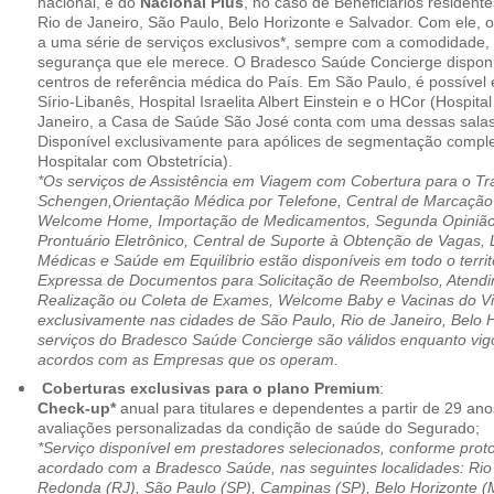
nacional, e do
Nacional Plus
, no caso de Beneficiários resident
Rio de Janeiro, São Paulo, Belo Horizonte e Salvador. Com ele, o
a uma série de serviços exclusivos*, sempre com a comodidade, 
segurança que ele merece. O Bradesco Saúde Concierge disponib
centros de referência médica do País. Em São Paulo, é possível 
Sírio-Libanês, Hospital Israelita Albert Einstein e o HCor (Hospit
Janeiro, a Casa de Saúde São José conta com uma dessas salas
Disponível exclusivamente para apólices de segmentação comple
Hospitalar com Obstetrícia).
*Os serviços de Assistência em Viagem com Cobertura para o Tr
Schengen,Orientação Médica por Telefone, Central de Marcação
Welcome Home, Importação de Medicamentos, Segunda Opinião 
Prontuário Eletrônico, Central de Suporte à Obtenção de Vagas, 
Médicas e Saúde em Equilíbrio estão disponíveis em todo o territó
Expressa de Documentos para Solicitação de Reembolso, Atend
Realização ou Coleta de Exames, Welcome Baby e Vacinas do Via
exclusivamente nas cidades de São Paulo, Rio de Janeiro, Belo H
serviços do Bradesco Saúde Concierge são válidos enquanto vig
acordos com as Empresas que os operam.
Coberturas exclusivas para o plano Premium
:
Check-up*
anual para titulares e dependentes a partir de 29 ano
avaliações personalizadas da condição de saúde do Segurado;
*Serviço disponível em prestadores selecionados, conforme prot
acordado com a Bradesco Saúde, nas seguintes localidades: Rio 
Redonda (RJ), São Paulo (SP), Campinas (SP), Belo Horizonte (M