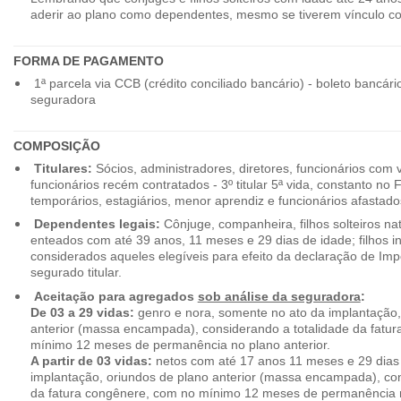
aderir ao plano como dependentes, mesmo se tiverem vínculo c
FORMA DE PAGAMENTO
1ª parcela via CCB (crédito conciliado bancário) - boleto bancári
seguradora
COMPOSIÇÃO
Titulares:
Sócios, administradores, diretores, funcionários com 
funcionários recém contratados - 3º titular 5ª vida, constanto no
temporários, estagiários, menor aprendiz e funcionários afastado
Dependentes legais:
Cônjuge, companheira, filhos solteiros nat
enteados com até 39 anos, 11 meses e 29 dias de idade; filhos in
considerados aqueles elegíveis para efeito da declaração de Im
segurado titular.
Aceitação para agregados
sob análise da seguradora
:
De 03 a 29 vidas:
genro e nora, somente no ato da implantação,
anterior (massa encampada), considerando a totalidade da fatu
mínimo 12 meses de permanência no plano anterior.
A partir de 03 vidas:
netos com até 17 anos 11 meses e 29 dias
implantação, oriundos de plano anterior (massa encampada), con
da fatura congênere, com no mínimo 12 meses de permanência n