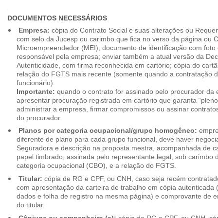
DOCUMENTOS NECESSÁRIOS
Empresa:
cópia do Contrato Social e suas alterações ou Reque
com selo da Jucesp ou carimbo que fica no verso da página ou Ce
Microempreendedor (MEI), documento de identificação com foto 
responsável pela empresa; enviar também a atual versão da Dec
Autenticidade, com firma reconhecida em cartório; cópia do cart
relação do FGTS mais recente (somente quando a contratação d
funcionário).
Importante:
quando o contrato for assinado pelo procurador da
apresentar procuração registrada em cartório que garanta “plen
administrar a empresa, firmar compromissos ou assinar contrat
do procurador.
Planos por categoria ocupacional/grupo homogêneo:
empres
diferente de plano para cada grupo funcional, deve haver negoc
Seguradora e descrição na proposta mestra, acompanhada de c
papel timbrado, assinada pelo representante legal, sob carimbo d
categoria ocupacional (CBO), e a relação do FGTS.
Titular:
cópia de RG e CPF, ou CNH, caso seja recém contrata
com apresentação da carteira de trabalho em cópia autenticada (f
dados e folha de registro na mesma página) e comprovante de 
do titular.
Cônjuge ou companheiro (a):
cópia de RG e CPF, ou CNH, cóp