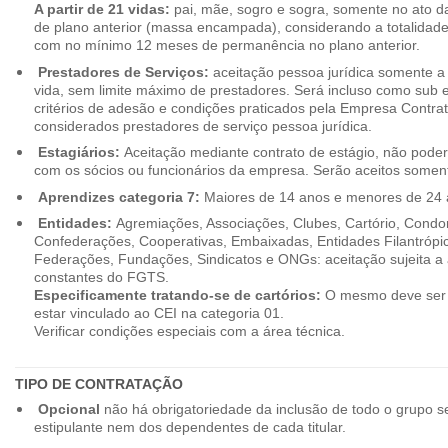
A partir de 21 vidas:
pai, mãe, sogro e sogra, somente no ato d
de plano anterior (massa encampada), considerando a totalidade
com no mínimo 12 meses de permanência no plano anterior.
Prestadores de Serviços:
aceitação pessoa jurídica somente a pa
vida, sem limite máximo de prestadores. Será incluso como sub e
critérios de adesão e condições praticados pela Empresa Contra
considerados prestadores de serviço pessoa jurídica.
Estagiários:
Aceitação mediante contrato de estágio, não poderão
com os sócios ou funcionários da empresa. Serão aceitos somente
Aprendizes categoria 7:
Maiores de 14 anos e menores de 24 
Entidades:
Agremiações, Associações, Clubes, Cartório, Condo
Confederações, Cooperativas, Embaixadas, Entidades Filantrópic
Federações, Fundações, Sindicatos e ONGs: aceitação sujeita a a
constantes do FGTS.
Especificamente tratando-se de cartórios:
O mesmo deve ser 
estar vinculado ao CEI na categoria 01.
Verificar condições especiais com a área técnica.
TIPO DE CONTRATAÇÃO
Opcional
não há obrigatoriedade da inclusão de todo o grupo s
estipulante nem dos dependentes de cada titular.