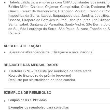
Tabela válida para empresas com CNPJ constantes dos município
Biritiba Mirim, Caieiras, Cajamar, Carapicuíba, Cotia, Diadema,
Guaçu, Ferraz de Vasconcelos, Francisco Morato, Franco da Ro
Itapecirica da Serra, Itapevi, Itaquaquecetuba, Jandira, Juquitiba
Osasco, Pirapora do Bom Jesus, Poá, Ribeirão Pires, Rio Grande
Santa Isabel, Santana do Parnaíba, Santo André, São Bernardo
do Sul, São Lourenço da Serra, São Paulo, Suzano, Taboão da 
Paulista.
ÁREA DE UTILIZAÇÃO
A área de abrangência de utilização é a nível nacional
REAJUSTE DAS MENSALIDADES
Carteira SPG –
reajuste por mudança de faixa etária.
Reajuste financeiro do prêmio (governo)
Reajuste por sinistralidade de toda carteira.
EXEMPLOS DE REEMBOLSO
Grupos de 03 a 199 vidas
Exemplos de reembolso para consultas