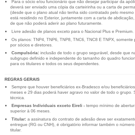
Para o sócio e/ou funcionário que não desejar participar da apól
deverá ser enviado uma cópia da carteirinha ou a carta de perma
(desde que o plano atual não tenha sido contratado pelo mesmo
está residindo no Exterior, juntamente com a carta de abdicação,
de que não poderá aderir ao plano futuramente.
Livre adesão de planos exceto para o Nacional Plus e Premium.
Os planos: TNP4, TNP6, TNP8, TNC6, TNC8 E TNPX, somente p
por sócios e diretores.
Compulsória:
inclusão de todo o grupo segurável, desde que na
subgrupo definido e independente do tamanho do quadro funciona
para os titulares e todos os seus dependentes.
REGRAS GERAIS
Sempre que houver beneficiários ex-Bradesco e/ou beneficiário
meses e 29 dias poderá haver agravo no valor de todo o grupo. So
técnica.
Empresas Individuais exceto Eireli -
tempo mínimo de abertura
superior à 06 meses.
Titular:
a assinatura do contrato de adesão deve ser exatament
entregue (RG ou CNH), é obrigatório informar também o número 
titular.