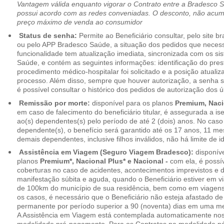
Vantagem válida enquanto vigorar o Contrato entre a Bradesco 
possui acordo com as redes conveniadas. O desconto, não acumul
preço máximo de venda ao consumidor
Status de senha:
Permite ao Beneficiário consultar, pelo site 
ou pelo APP Bradesco Saúde, a situação dos pedidos que necess
funcionalidade tem atualização imediata, sincronizada com os s
Saúde, e contém as seguintes informações: identificação do pres
procedimento médico-hospitalar foi solicitado e a posição atuali
processo. Além disso, sempre que houver autorização, a senha
é possível consultar o histórico dos pedidos de autorização dos ú
Remissão por morte:
disponível para os planos
Premium, Naci
em caso de falecimento do beneficiário titular, é assegurada a 
ao(s) dependentes(s) pelo período de até 2 (dois) anos. No caso 
dependente(s), o benefício será garantido até os 17 anos, 11 me
demais dependentes, inclusive filhos inválidos, não há limite de i
Assistência em Viagem (Seguro Viagem Bradesco):
disponíve
planos
Premium*, Nacional Plus* e Nacional -
com ela, é possí
coberturas no caso de acidentes, acontecimentos imprevistos e
manifestação súbita e aguda, quando o Beneficiário estiver em v
de 100km do município de sua residência, bem como em viagens
os casos, é necessário que o Beneficiário não esteja afastado de
permanente por período superior a 90 (noventa) dias em uma 
A Assistência em Viagem está contemplada automaticamente nos