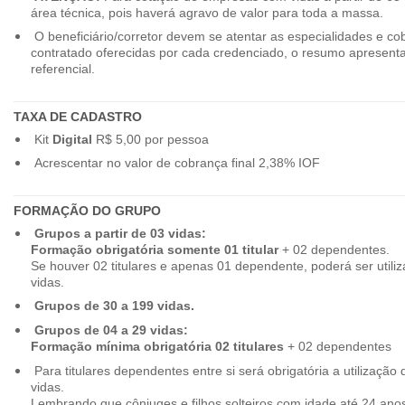
área técnica, pois haverá agravo de valor para toda a massa.
O beneficiário/corretor devem se atentar as especialidades e co
contratado oferecidas por cada credenciado, o resumo apresenta
referencial.
TAXA DE CADASTRO
Kit
Digital
R$ 5,00 por pessoa
Acrescentar no valor de cobrança final 2,38% IOF
FORMAÇÃO DO GRUPO
Grupos a partir de 03 vidas:
Formação obrigatória somente 01 titular
+ 02 dependentes.
Se houver 02 titulares e apenas 01 dependente, poderá ser utiliz
vidas.
Grupos de 30 a 199 vidas.
Grupos de 04 a 29 vidas:
Formação mínima obrigatória 02 titulares
+ 02 dependentes
Para titulares dependentes entre si será obrigatória a utilização d
vidas.
Lembrando que cônjuges e filhos solteiros com idade até 24 ano