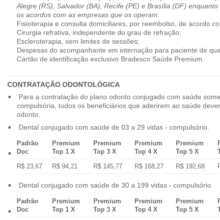
Alegre (RS), Salvador (BA), Recife (PE) e Brasília (DF) enquanto
os acordos com as empresas que os operam.
Fisioterapia e consulta domiciliares, por reembolso, de acordo co
Cirurgia refrativa, independente do grau de refração;
Escleroterapia, sem limites de sessões;
Despesas do acompanhante em internação para paciente de qua
Cartão de identificação exclusivo Bradesco Saúde Premium.
CONTRATAÇÃO ODONTOLÓGICA
Para a contratação do plano odonto conjugado com saúde some
compulsória, todos os beneficiários que aderirem ao saúde dev
odonto.
Dental conjugado com saúde de 03 a 29 vidas - compulsório.
Padrão
Premium
Premium
Premium
Premium
Doc
Top 1 X
Top 3 X
Top 4 X
Top 5 X
R$ 23,67
R$ 94,21
R$ 145,77
R$ 168,27
R$ 192,68
Dental conjugado com saúde de 30 a 199 vidas - compulsório
Padrão
Premium
Premium
Premium
Premium
Doc
Top 1 X
Top 3 X
Top 4 X
Top 5 X