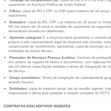
casamento ou Escritura Pública de União Estável.
Filhos:
cópia do RG e CPF ou CNH (para maiores de 18 anos) o
nascimento;
Enteados:
cópia do RG, CPF ( se maiores de 18 anos) ou Cert
RG (se menor de 18 anos) e certidão de casamento do segurado t
declaratória lavrada em tabelionato;
Aprendiz categoria 7:
a empresa deve apresentar o contrato de
próprio e pelo representante legal da empresa sob carimbo, rel
comprovante de recolhimento, apresentar cópia da inscrição ou 
instituição de ensino técnico.
Prestador de Serviços Pessoa Jurídica:
Contrato de prestação
em cartório de registro de títulos e documentos, com vigência m
das 03 últimas notas fiscais emitidas e termo de Integração de S
de Serviço.
Grupo econômico:
Termo de integração de subestipulante gr
quando houver)
Entidades:
cópia do estatuto social, ata da reunião vigente, c
responsável e última guia quitação e relação completa do FGTS.
CONTRATOS E/OU ADITIVOS VIGENTES