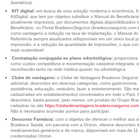
(bariátrica).
KIT digital:
em busca de uma solução moderna e econômica, foi
KitDigital, que tem por objetivo substituir o Manual do Beneficiári
atualmente impressos, por documentos digitais,disponibilizados 
Beneficiário, no Portal BradescoSeguros (bradescoseguros.com.br
como vantagens a redução na taxa de implantação; o Manual do B
Referência sempre atualizados edisponíveis em um único local p
impressão; e a redução da quantidade de impressões, o que cont
mais sustentável.
Contratação conjugada ao plano odontológica:
proporciona 
como custos competitivos e movimentação cadastral integrada,
reconhecido tanto na rede médica quanto na odontológica.
Clube de vantagens:
o Clube de Vantagens Bradesco Seguros 
adicional, descontos em diversas categorias, como gastronomia, 
assistência, educação, vestuário, lazer e entretenimento. São ma
cadastradas em estabelecimentos conveniados em todo o País. P
descontos, basta possuir, pelo menos, um produto do Grupo Bra
cadastrar no site
https://clubedevantagens.bradescoseguros.com
Não é necessário acumular pontos para participar.
Desconto Farmácia:
com o objetivo de oferecer o melhor aos se
Bradesco Saúde, em parceria com a Orizon, oferece descontos 
medicamentos genéricos e de marca, disponíveis em mais de 11 
credenciadas Orizon.