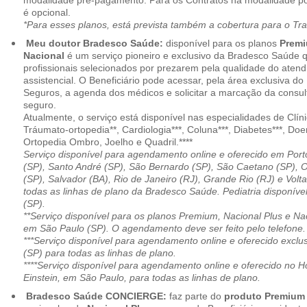
modalidade pré-pagamento. Para os Contratos na modalidade pó
é opcional.
*Para esses planos, está prevista também a cobertura para o Tr
Meu doutor Bradesco Saúde:
disponível para os planos
Premi
Nacional
é um serviço pioneiro e exclusivo da Bradesco Saúde 
profissionais selecionados por prezarem pela qualidade do aten
assistencial. O Beneficiário pode acessar, pela área exclusiva do
Seguros, a agenda dos médicos e solicitar a marcação da consult
seguro.
Atualmente, o serviço está disponível nas especialidades de Clíni
Tráumato-ortopedia**, Cardiologia***, Coluna***, Diabetes***, Do
Ortopedia Ombro, Joelho e Quadril.****
Serviço disponível para agendamento online e oferecido em Port
(SP), Santo André (SP), São Bernardo (SP), São Caetano (SP), 
(SP), Salvador (BA), Rio de Janeiro (RJ), Grande Rio (RJ) e Vol
todas as linhas de plano da Bradesco Saúde. Pediatria disponí
(SP).
**Serviço disponível para os planos Premium, Nacional Plus e Na
em São Paulo (SP). O agendamento deve ser feito pelo telefone.
***Serviço disponível para agendamento online e oferecido excl
(SP) para todas as linhas de plano.
****Serviço disponível para agendamento online e oferecido no Hosp
Einstein, em São Paulo, para todas as linhas de plano.
Bradesco Saúde CONCIERGE:
faz parte do
produto Premiu