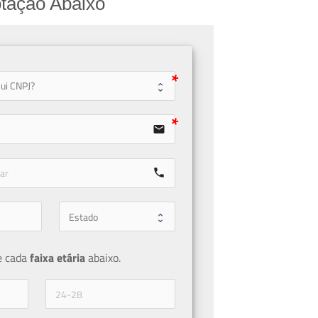
tação Abaixo
user
email
call
e cada 
faixa etária 
abaixo.