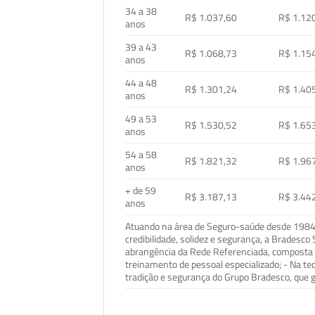
34 a 38
R$ 1.037,60
R$ 1.12
anos
39 a 43
R$ 1.068,73
R$ 1.15
anos
44 a 48
R$ 1.301,24
R$ 1.40
anos
49 a 53
R$ 1.530,52
R$ 1.65
anos
54 a 58
R$ 1.821,32
R$ 1.96
anos
+ de 59
R$ 3.187,13
R$ 3.44
anos
Atuando na área de Seguro-saúde desde 1984, 
credibilidade, solidez e segurança, a Bradesc
abrangência da Rede Referenciada, composta p
treinamento de pessoal especializado; - Na t
tradição e segurança do Grupo Bradesco, que g