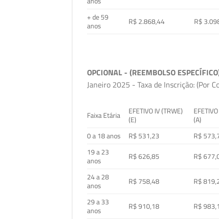
anos
+ de 59
R$ 2.868,44
R$ 3.09
anos
OPCIONAL - (REEMBOLSO ESPECÍFICO
Janeiro 2025 - Taxa de Inscrição: (Por C
EFETIVO IV (TRWE)
EFETIVO
Faixa Etária
(E)
(A)
0 a 18 anos
R$ 531,23
R$ 573,
19 a 23
R$ 626,85
R$ 677,
anos
24 a 28
R$ 758,48
R$ 819,
anos
29 a 33
R$ 910,18
R$ 983,
anos