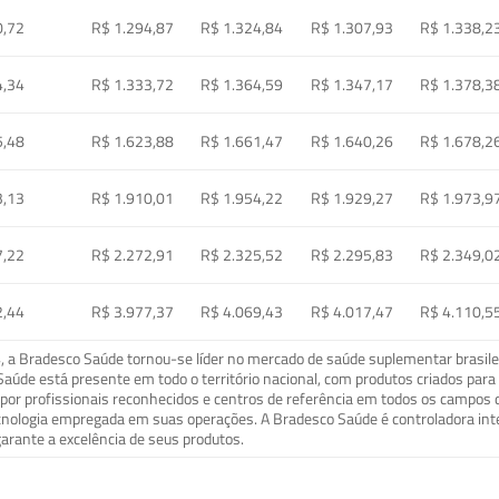
0,72
R$ 1.294,87
R$ 1.324,84
R$ 1.307,93
R$ 1.338,2
4,34
R$ 1.333,72
R$ 1.364,59
R$ 1.347,17
R$ 1.378,3
5,48
R$ 1.623,88
R$ 1.661,47
R$ 1.640,26
R$ 1.678,2
3,13
R$ 1.910,01
R$ 1.954,22
R$ 1.929,27
R$ 1.973,9
7,22
R$ 2.272,91
R$ 2.325,52
R$ 2.295,83
R$ 2.349,0
2,44
R$ 3.977,37
R$ 4.069,43
R$ 4.017,47
R$ 4.110,5
a Bradesco Saúde tornou-se líder no mercado de saúde suplementar brasileir
o Saúde está presente em todo o território nacional, com produtos criados pa
or profissionais reconhecidos e centros de referência em todos os campos 
ecnologia empregada em suas operações. A Bradesco Saúde é controladora in
arante a excelência de seus produtos.