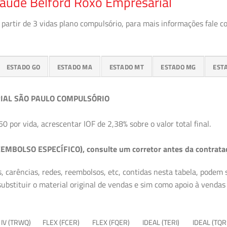
Saúde Belford Roxo Empresarial
partir de 3 vidas plano compulsório, para mais informações fale c
ESTADO GO
ESTADO MA
ESTADO MT
ESTADO MG
EST
IAL SÃO PAULO COMPULSÓRIO
50 por vida, acrescentar IOF de 2,38% sobre o valor total final.
EMBOLSO ESPECÍFICO), consulte um corretor antes da contrata
, carências, redes, reembolsos, etc, contidas nesta tabela, podem
ubstituir o material original de vendas e sim como apoio à vendas a
 IV (TRWQ)
FLEX (FCER)
FLEX (FQER)
IDEAL (TERI)
IDEAL (TQR