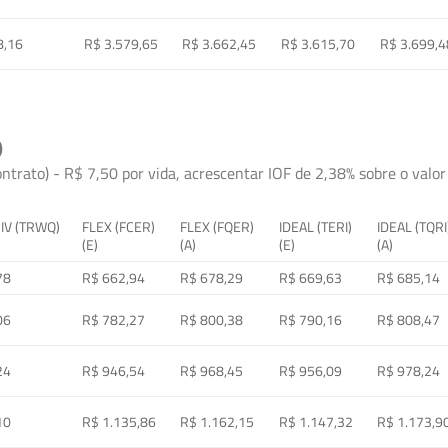
8,16
R$ 3.579,65
R$ 3.662,45
R$ 3.615,70
R$ 3.699,4
)
ontrato) - R$ 7,50 por vida, acrescentar IOF de 2,38% sobre o valor 
 IV (TRWQ)
FLEX (FCER)
FLEX (FQER)
IDEAL (TERI)
IDEAL (TQRI
(E)
(A)
(E)
(A)
78
R$ 662,94
R$ 678,29
R$ 669,63
R$ 685,14
06
R$ 782,27
R$ 800,38
R$ 790,16
R$ 808,47
24
R$ 946,54
R$ 968,45
R$ 956,09
R$ 978,24
10
R$ 1.135,86
R$ 1.162,15
R$ 1.147,32
R$ 1.173,9