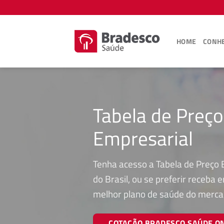
Skip
to
content
HOME
CONHE
Tabela de Preç
Empresarial
Tenha acesso a Tabela de Preço 
do Brasil, ou se preferir receba
melhor plano de saúde do merca
COTAÇÃO BRADESCO SAÚDE O