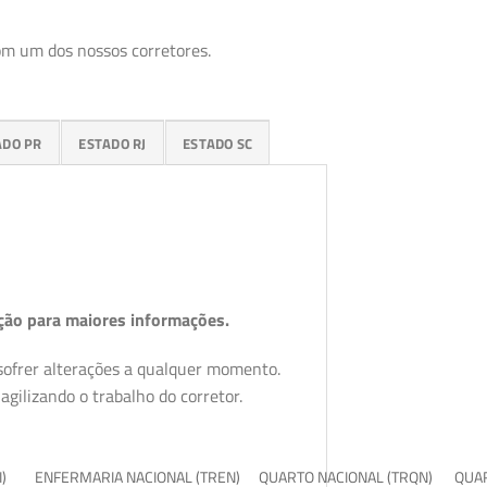
om um dos nossos corretores.
ADO PR
ESTADO RJ
ESTADO SC
ção para maiores informações.
 sofrer alterações a qualquer momento.
gilizando o trabalho do corretor.
I)
ENFERMARIA NACIONAL (TREN)
QUARTO NACIONAL (TRQN)
QUAR