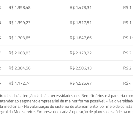
3
R$ 1.358,48
R$ 1.473,31
R$ 1
8
R$ 1.399,23
R$ 1.517,51
R$ 1
6
R$ 1.703,65
R$ 1.847,66
R$ 1
7
R$ 2.003,83
R$ 2.173,22
R$ 2
2
R$ 2.384,56
R$ 2.586,13
R$ 2
5
R$ 4.172,74
R$ 4.525,47
R$ 4
o devido à atenção dada às necessidades dos Beneficiários e à parceria com
ra atender ao segmento empresarial da melhor forma possível: - Na diversidad
da medicina; - Na valorização do sistema de atendimento, por meio de const
tegral da Mediservice, Empresa dedicada à operação de planos de saúde na 