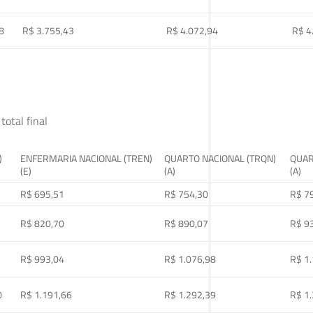
8
R$ 3.755,43
R$ 4.072,94
R$ 4
total final
)
ENFERMARIA NACIONAL (TREN)
QUARTO NACIONAL (TRQN)
QUAR
(E)
(A)
(A)
R$ 695,51
R$ 754,30
R$ 7
R$ 820,70
R$ 890,07
R$ 9
R$ 993,04
R$ 1.076,98
R$ 1
0
R$ 1.191,66
R$ 1.292,39
R$ 1