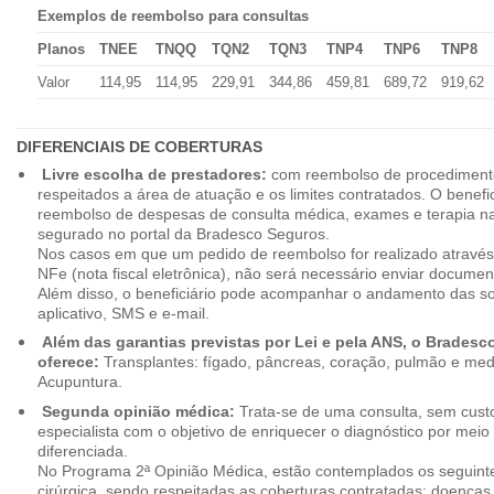
Exemplos de reembolso para consultas
Planos
TNEE
TNQQ
TQN2
TQN3
TNP4
TNP6
TNP8
Valor
114,95
114,95
229,91
344,86
459,81
689,72
919,62
DIFERENCIAIS DE COBERTURAS
Livre escolha de prestadores:
com reembolso de procedimento
respeitados a área de atuação e os limites contratados. O benefici
reembolso de despesas de consulta médica, exames e terapia na
segurado no portal da Bradesco Seguros.
Nos casos em que um pedido de reembolso for realizado através
NFe (nota fiscal eletrônica), não será necessário enviar document
Além disso, o beneficiário pode acompanhar o andamento das soli
aplicativo, SMS e e-mail.
Além das garantias previstas por Lei e pela ANS, o Brades
oferece:
Transplantes: fígado, pâncreas, coração, pulmão e me
Acupuntura.
Segunda opinião médica:
Trata-se de uma consulta, sem custo
especialista com o objetivo de enriquecer o diagnóstico por mei
diferenciada.
No Programa 2ª Opinião Médica, estão contemplados os seguint
cirúrgica, sendo respeitadas as coberturas contratadas: doenças