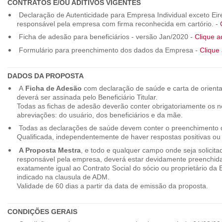
CONTRATOS E/OU ADITIVOS VIGENTES
Declaração de Autenticidade para Empresa Individual exceto Eirel
responsável pela empresa com firma reconhecida em cartório. -
Ficha de adesão para beneficiários - versão Jan/2020 -
Clique a
Formulário para preenchimento dos dados da Empresa -
Clique 
DADOS DA PROPOSTA
A
Ficha de Adesão
com declaração de saúde e carta de orienta
deverá ser assinada pelo Beneficiário Titular.
Todas as fichas de adesão deverão conter obrigatoriamente os
abreviações: do usuário, dos beneficiários e da mãe.
Todas as declarações de saúde devem conter o preenchimento do
Qualificada, independentemente de haver respostas positivas ou
A Proposta Mestra
, e todo e qualquer campo onde seja solicita
responsável pela empresa, deverá estar devidamente preenchid
exatamente igual ao Contrato Social do sócio ou proprietário da
indicado na clausula de ADM.
Validade de 60 dias a partir da data de emissão da proposta.
CONDIÇÕES GERAIS