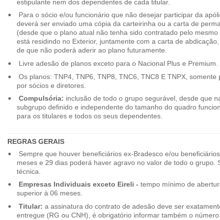
estipulante nem dos dependentes de cada titular.
Para o sócio e/ou funcionário que não desejar participar da apól
deverá ser enviado uma cópia da carteirinha ou a carta de perma
(desde que o plano atual não tenha sido contratado pelo mesmo
está residindo no Exterior, juntamente com a carta de abdicação,
de que não poderá aderir ao plano futuramente.
Livre adesão de planos exceto para o Nacional Plus e Premium.
Os planos: TNP4, TNP6, TNP8, TNC6, TNC8 E TNPX, somente p
por sócios e diretores.
Compulsória:
inclusão de todo o grupo segurável, desde que na
subgrupo definido e independente do tamanho do quadro funciona
para os titulares e todos os seus dependentes.
REGRAS GERAIS
Sempre que houver beneficiários ex-Bradesco e/ou beneficiário
meses e 29 dias poderá haver agravo no valor de todo o grupo. So
técnica.
Empresas Individuais exceto Eireli -
tempo mínimo de abertura
superior à 06 meses.
Titular:
a assinatura do contrato de adesão deve ser exatament
entregue (RG ou CNH), é obrigatório informar também o número 