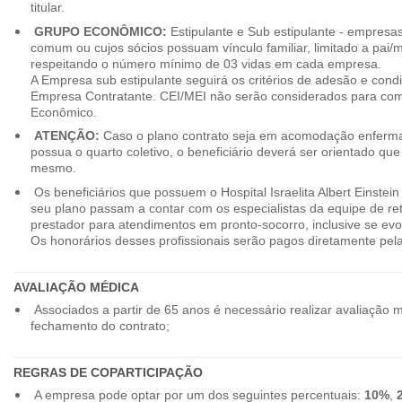
titular.
GRUPO ECONÔMICO:
Estipulante e Sub estipulante - empres
comum ou cujos sócios possuam vínculo familiar, limitado a pai/mã
respeitando o número mínimo de 03 vidas em cada empresa.
A Empresa sub estipulante seguirá os critérios de adesão e cond
Empresa Contratante. CEI/MEI não serão considerados para co
Econômico.
ATENÇÃO:
Caso o plano contrato seja em acomodação enferma
possua o quarto coletivo, o beneficiário deverá ser orientado qu
mesmo.
Os beneficiários que possuem o Hospital Israelita Albert Einstein
seu plano passam a contar com os especialistas da equipe de r
prestador para atendimentos em pronto-socorro, inclusive se evo
Os honorários desses profissionais serão pagos diretamente pe
AVALIAÇÃO MÉDICA
Associados a partir de 65 anos é necessário realizar avaliação 
fechamento do contrato;
REGRAS DE COPARTICIPAÇÃO
A empresa pode optar por um dos seguintes percentuais:
10%
,