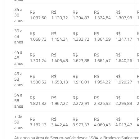
34 a
R$
R$
R$
R$
R$
38
1.037,60
1.120,72
1.294,87
1.324,84
1.307,93
1
anos
39 a
R$
R$
R$
R$
R$
43
1.068,73
1.154,34
1.333,72
1.364,59
1.347,17
1
anos
44 a
R$
R$
R$
R$
R$
48
1.301,24
1.405,48
1.623,88
1.661,47
1.640,26
1
anos
49 a
R$
R$
R$
R$
R$
53
1.530,52
1.653,13
1.910,01
1.954,22
1.929,27
1
anos
54 a
R$
R$
R$
R$
R$
58
1.821,32
1.967,22
2.272,91
2.325,52
2.295,83
2
anos
+ de
R$
R$
R$
R$
R$
59
3.187,13
3.442,44
3.977,37
4.069,43
4.017,47
4
anos
Atuando na área de Seguro-saúde desde 1984, a Bradesco Saúde torn