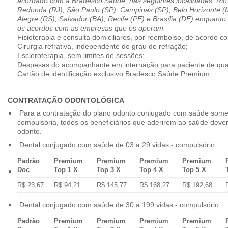
acordado com a Bradesco Saúde, nas seguintes localidades: Rio 
Redonda (RJ), São Paulo (SP), Campinas (SP), Belo Horizonte (M
Alegre (RS), Salvador (BA), Recife (PE) e Brasília (DF) enquanto
os acordos com as empresas que os operam.
Fisioterapia e consulta domiciliares, por reembolso, de acordo co
Cirurgia refrativa, independente do grau de refração;
Escleroterapia, sem limites de sessões;
Despesas do acompanhante em internação para paciente de qua
Cartão de identificação exclusivo Bradesco Saúde Premium.
CONTRATAÇÃO ODONTOLÓGICA
Para a contratação do plano odonto conjugado com saúde some
compulsória, todos os beneficiários que aderirem ao saúde dev
odonto.
Dental conjugado com saúde de 03 a 29 vidas - compulsório.
Padrão
Premium
Premium
Premium
Premium
Doc
Top 1 X
Top 3 X
Top 4 X
Top 5 X
R$ 23,67
R$ 94,21
R$ 145,77
R$ 168,27
R$ 192,68
Dental conjugado com saúde de 30 a 199 vidas - compulsório
Padrão
Premium
Premium
Premium
Premium