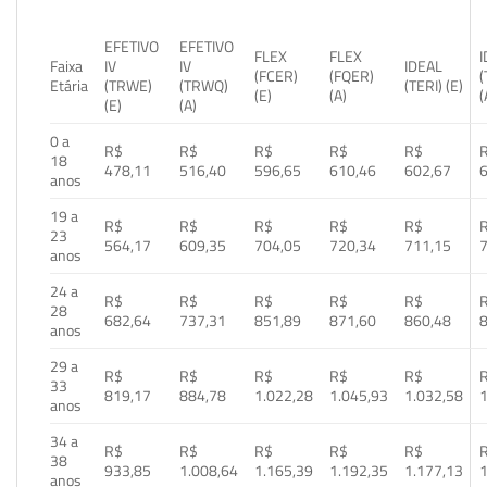
EFETIVO
EFETIVO
FLEX
FLEX
Faixa
IV
IV
IDEAL
(FCER)
(FQER)
(
Etária
(TRWE)
(TRWQ)
(TERI) (E)
(E)
(A)
(
(E)
(A)
0 a
R$
R$
R$
R$
R$
18
478,11
516,40
596,65
610,46
602,67
anos
19 a
R$
R$
R$
R$
R$
23
564,17
609,35
704,05
720,34
711,15
anos
24 a
R$
R$
R$
R$
R$
28
682,64
737,31
851,89
871,60
860,48
anos
29 a
R$
R$
R$
R$
R$
33
819,17
884,78
1.022,28
1.045,93
1.032,58
1
anos
34 a
R$
R$
R$
R$
R$
38
933,85
1.008,64
1.165,39
1.192,35
1.177,13
1
anos