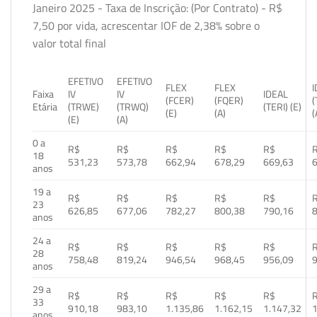
Janeiro 2025 - Taxa de Inscrição: (Por Contrato) - R$
7,50 por vida, acrescentar IOF de 2,38% sobre o
valor total final
EFETIVO
EFETIVO
FLEX
FLEX
Faixa
IV
IV
IDEAL
(FCER)
(FQER)
(
Etária
(TRWE)
(TRWQ)
(TERI) (E)
(E)
(A)
(
(E)
(A)
0 a
R$
R$
R$
R$
R$
18
531,23
573,78
662,94
678,29
669,63
anos
19 a
R$
R$
R$
R$
R$
23
626,85
677,06
782,27
800,38
790,16
anos
24 a
R$
R$
R$
R$
R$
28
758,48
819,24
946,54
968,45
956,09
anos
29 a
R$
R$
R$
R$
R$
33
910,18
983,10
1.135,86
1.162,15
1.147,32
1
anos