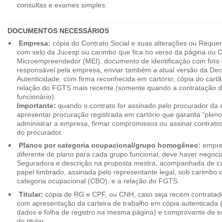
consultas e exames simples.
DOCUMENTOS NECESSÁRIOS
Empresa:
cópia do Contrato Social e suas alterações ou Reque
com selo da Jucesp ou carimbo que fica no verso da página ou Ce
Microempreendedor (MEI), documento de identificação com foto 
responsável pela empresa; enviar também a atual versão da Dec
Autenticidade, com firma reconhecida em cartório; cópia do cart
relação do FGTS mais recente (somente quando a contratação d
funcionário).
Importante:
quando o contrato for assinado pelo procurador da
apresentar procuração registrada em cartório que garanta “plen
administrar a empresa, firmar compromissos ou assinar contrat
do procurador.
Planos por categoria ocupacional/grupo homogêneo:
empres
diferente de plano para cada grupo funcional, deve haver negoc
Seguradora e descrição na proposta mestra, acompanhada de c
papel timbrado, assinada pelo representante legal, sob carimbo d
categoria ocupacional (CBO), e a relação do FGTS.
Titular:
cópia de RG e CPF, ou CNH, caso seja recém contrata
com apresentação da carteira de trabalho em cópia autenticada (f
dados e folha de registro na mesma página) e comprovante de 
do titular.