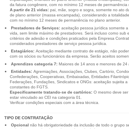
da fatura congênere, com no mínimo 12 meses de permanência n
A partir de 21 vidas:
pai, mãe, sogro e sogra, somente no ato d
de plano anterior (massa encampada), considerando a totalidade
com no mínimo 12 meses de permanência no plano anterior.
Prestadores de Serviços:
aceitação pessoa jurídica somente a pa
vida, sem limite máximo de prestadores. Será incluso como sub e
critérios de adesão e condições praticados pela Empresa Contra
considerados prestadores de serviço pessoa jurídica.
Estagiários:
Aceitação mediante contrato de estágio, não poderão
com os sócios ou funcionários da empresa. Serão aceitos somente
Aprendizes categoria 7:
Maiores de 14 anos e menores de 24 
Entidades:
Agremiações, Associações, Clubes, Cartório, Condo
Confederações, Cooperativas, Embaixadas, Entidades Filantrópic
Federações, Fundações, Sindicatos e ONGs: aceitação sujeita a a
constantes do FGTS.
Especificamente tratando-se de cartórios:
O mesmo deve ser 
estar vinculado ao CEI na categoria 01.
Verificar condições especiais com a área técnica.
TIPO DE CONTRATAÇÃO
Opcional
não há obrigatoriedade da inclusão de todo o grupo s