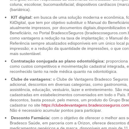
coluna; escoliose; bucomaxilofacial; dispositivos cardíacos (mar
(bariátrica).
KIT digital:
em busca de uma solução moderna e econômica, foi
KitDigital, que tem por objetivo substituir o Manual do Beneficiári
atualmente impressos, por documentos digitais,disponibilizados 
Beneficiário, no Portal BradescoSeguros (bradescoseguros.com.br
como vantagens a redução na taxa de implantação; o Manual do B
Referência sempre atualizados edisponíveis em um único local p
impressão; e a redução da quantidade de impressões, o que cont
mais sustentável.
Contratação conjugada ao plano odontológica:
proporciona 
como custos competitivos e movimentação cadastral integrada,
reconhecido tanto na rede médica quanto na odontológica.
Clube de vantagens:
o Clube de Vantagens Bradesco Seguros 
adicional, descontos em diversas categorias, como gastronomia, 
assistência, educação, vestuário, lazer e entretenimento. São ma
cadastradas em estabelecimentos conveniados em todo o País. P
descontos, basta possuir, pelo menos, um produto do Grupo Bra
cadastrar no site
https://clubedevantagens.bradescoseguros.com
Não é necessário acumular pontos para participar.
Desconto Farmácia:
com o objetivo de oferecer o melhor aos se
Bradesco Saúde, em parceria com a Orizon, oferece descontos 
medicamentos genéricos e de marca, disponíveis em mais de 11 