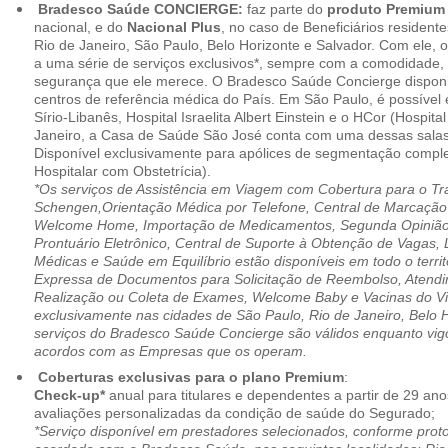
Bradesco Saúde CONCIERGE:
faz parte do
produto Premiu
nacional, e do
Nacional Plus
, no caso de Beneficiários resident
Rio de Janeiro, São Paulo, Belo Horizonte e Salvador. Com ele, o
a uma série de serviços exclusivos*, sempre com a comodidade, 
segurança que ele merece. O Bradesco Saúde Concierge disponib
centros de referência médica do País. Em São Paulo, é possível 
Sírio-Libanês, Hospital Israelita Albert Einstein e o HCor (Hospit
Janeiro, a Casa de Saúde São José conta com uma dessas salas
Disponível exclusivamente para apólices de segmentação comple
Hospitalar com Obstetrícia).
*Os serviços de Assistência em Viagem com Cobertura para o Tr
Schengen,Orientação Médica por Telefone, Central de Marcação
Welcome Home, Importação de Medicamentos, Segunda Opinião 
Prontuário Eletrônico, Central de Suporte à Obtenção de Vagas, 
Médicas e Saúde em Equilíbrio estão disponíveis em todo o territó
Expressa de Documentos para Solicitação de Reembolso, Atend
Realização ou Coleta de Exames, Welcome Baby e Vacinas do Via
exclusivamente nas cidades de São Paulo, Rio de Janeiro, Belo H
serviços do Bradesco Saúde Concierge são válidos enquanto vig
acordos com as Empresas que os operam.
Coberturas exclusivas para o plano Premium
:
Check-up*
anual para titulares e dependentes a partir de 29 ano
avaliações personalizadas da condição de saúde do Segurado;
*Serviço disponível em prestadores selecionados, conforme prot