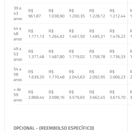
39 a
R$
R$
R$
R$
R$
43
961,87
1.038,90
1.200,35
1.228,12
1.212,44
1
anos
44 a
R$
R$
R$
R$
R$
48
1.171,13
1.264,92
1.461,50
1.495,31
1.476,22
1
anos
49 a
R$
R$
R$
R$
R$
53
1.377,48
1.487,80
1.719,02
1.758,78
1.736,33
1
anos
54 a
R$
R$
R$
R$
R$
58
1.639,20
1.770,48
2.045,63
2.092,95
2.066,23
2
anos
+ de
R$
R$
R$
R$
R$
59
2.868,44
3.098,16
3.579,65
3.662,45
3.615,70
3
anos
OPCIONAL - (REEMBOLSO ESPECÍFICO)