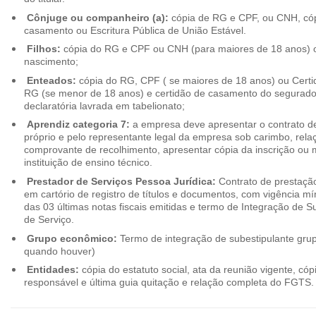
Cônjuge ou companheiro (a):
cópia de RG e CPF, ou CNH, cóp
casamento ou Escritura Pública de União Estável.
Filhos:
cópia do RG e CPF ou CNH (para maiores de 18 anos) o
nascimento;
Enteados:
cópia do RG, CPF ( se maiores de 18 anos) ou Cert
RG (se menor de 18 anos) e certidão de casamento do segurado t
declaratória lavrada em tabelionato;
Aprendiz categoria 7:
a empresa deve apresentar o contrato de
próprio e pelo representante legal da empresa sob carimbo, rel
comprovante de recolhimento, apresentar cópia da inscrição ou 
instituição de ensino técnico.
Prestador de Serviços Pessoa Jurídica:
Contrato de prestação
em cartório de registro de títulos e documentos, com vigência m
das 03 últimas notas fiscais emitidas e termo de Integração de S
de Serviço.
Grupo econômico:
Termo de integração de subestipulante gr
quando houver)
Entidades:
cópia do estatuto social, ata da reunião vigente, c
responsável e última guia quitação e relação completa do FGTS.