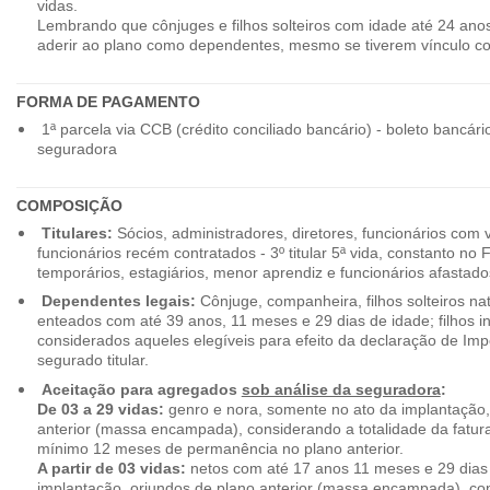
vidas.
Lembrando que cônjuges e filhos solteiros com idade até 24 ano
aderir ao plano como dependentes, mesmo se tiverem vínculo c
FORMA DE PAGAMENTO
1ª parcela via CCB (crédito conciliado bancário) - boleto bancári
seguradora
COMPOSIÇÃO
Titulares:
Sócios, administradores, diretores, funcionários com 
funcionários recém contratados - 3º titular 5ª vida, constanto no
temporários, estagiários, menor aprendiz e funcionários afastado
Dependentes legais:
Cônjuge, companheira, filhos solteiros nat
enteados com até 39 anos, 11 meses e 29 dias de idade; filhos in
considerados aqueles elegíveis para efeito da declaração de Im
segurado titular.
Aceitação para agregados
sob análise da seguradora
:
De 03 a 29 vidas:
genro e nora, somente no ato da implantação,
anterior (massa encampada), considerando a totalidade da fatu
mínimo 12 meses de permanência no plano anterior.
A partir de 03 vidas:
netos com até 17 anos 11 meses e 29 dias
implantação, oriundos de plano anterior (massa encampada), con