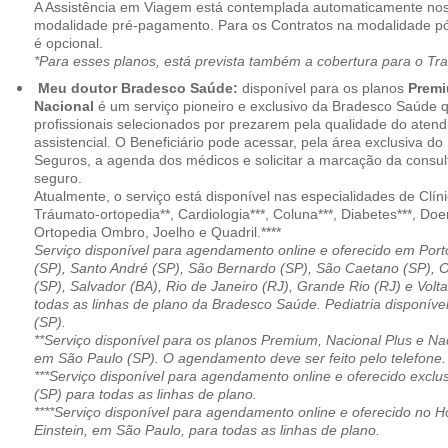
A Assistência em Viagem está contemplada automaticamente nos
modalidade pré-pagamento. Para os Contratos na modalidade pó
é opcional.
*Para esses planos, está prevista também a cobertura para o Tr
Meu doutor Bradesco Saúde:
disponível para os planos
Premi
Nacional
é um serviço pioneiro e exclusivo da Bradesco Saúde 
profissionais selecionados por prezarem pela qualidade do aten
assistencial. O Beneficiário pode acessar, pela área exclusiva do
Seguros, a agenda dos médicos e solicitar a marcação da consult
seguro.
Atualmente, o serviço está disponível nas especialidades de Clíni
Tráumato-ortopedia**, Cardiologia***, Coluna***, Diabetes***, Do
Ortopedia Ombro, Joelho e Quadril.****
Serviço disponível para agendamento online e oferecido em Port
(SP), Santo André (SP), São Bernardo (SP), São Caetano (SP), 
(SP), Salvador (BA), Rio de Janeiro (RJ), Grande Rio (RJ) e Vol
todas as linhas de plano da Bradesco Saúde. Pediatria disponí
(SP).
**Serviço disponível para os planos Premium, Nacional Plus e Na
em São Paulo (SP). O agendamento deve ser feito pelo telefone.
***Serviço disponível para agendamento online e oferecido excl
(SP) para todas as linhas de plano.
****Serviço disponível para agendamento online e oferecido no Hosp
Einstein, em São Paulo, para todas as linhas de plano.