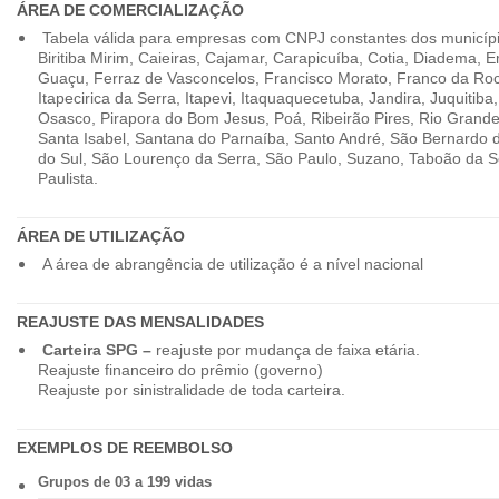
ÁREA DE COMERCIALIZAÇÃO
Tabela válida para empresas com CNPJ constantes dos município
Biritiba Mirim, Caieiras, Cajamar, Carapicuíba, Cotia, Diadema,
Guaçu, Ferraz de Vasconcelos, Francisco Morato, Franco da Ro
Itapecirica da Serra, Itapevi, Itaquaquecetuba, Jandira, Juquitiba
Osasco, Pirapora do Bom Jesus, Poá, Ribeirão Pires, Rio Grande
Santa Isabel, Santana do Parnaíba, Santo André, São Bernardo
do Sul, São Lourenço da Serra, São Paulo, Suzano, Taboão da 
Paulista.
ÁREA DE UTILIZAÇÃO
A área de abrangência de utilização é a nível nacional
REAJUSTE DAS MENSALIDADES
Carteira SPG –
reajuste por mudança de faixa etária.
Reajuste financeiro do prêmio (governo)
Reajuste por sinistralidade de toda carteira.
EXEMPLOS DE REEMBOLSO
Grupos de 03 a 199 vidas