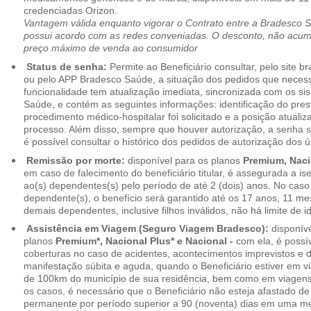
credenciadas Orizon.
Vantagem válida enquanto vigorar o Contrato entre a Bradesco 
possui acordo com as redes conveniadas. O desconto, não acumul
preço máximo de venda ao consumidor
Status de senha:
Permite ao Beneficiário consultar, pelo site 
ou pelo APP Bradesco Saúde, a situação dos pedidos que necess
funcionalidade tem atualização imediata, sincronizada com os s
Saúde, e contém as seguintes informações: identificação do pres
procedimento médico-hospitalar foi solicitado e a posição atuali
processo. Além disso, sempre que houver autorização, a senha
é possível consultar o histórico dos pedidos de autorização dos ú
Remissão por morte:
disponível para os planos
Premium, Naci
em caso de falecimento do beneficiário titular, é assegurada a 
ao(s) dependentes(s) pelo período de até 2 (dois) anos. No caso 
dependente(s), o benefício será garantido até os 17 anos, 11 me
demais dependentes, inclusive filhos inválidos, não há limite de i
Assistência em Viagem (Seguro Viagem Bradesco):
disponíve
planos
Premium*, Nacional Plus* e Nacional -
com ela, é possí
coberturas no caso de acidentes, acontecimentos imprevistos e
manifestação súbita e aguda, quando o Beneficiário estiver em v
de 100km do município de sua residência, bem como em viagens
os casos, é necessário que o Beneficiário não esteja afastado de
permanente por período superior a 90 (noventa) dias em uma 