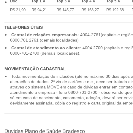
Doc
Top 1 X
Top 3 X
Top 4 X
Top 5 X
R$ 21,90
R$ 94,21
R$ 145,77
R$ 168,27
R$ 192,68
TELEFONES ÚTEIS
Central de relações empresariais:
4004-2761(capitais e regiõe
0800.701 2761 (demais localidades)
Central de atendimento ao cliente:
4004 2700 (capitais e regi
0800-701-2700 (demais localidades).
MOVIMENTAÇÃO CADASTRAL
Toda movimentação de inclusões (até no máximo 30 dias após a
alterações de dados, 2ª via de cartões e etc., deve ser tratada 
através do sistema MOVE em caso de dúvidas entrar em contato
atendimento à empresa - fone 0800-701-2700 - observando que 
só em caso de nascimento, casamento, adoção, deverá ser envia
devidamente assinada, cópia do registro e carta original da empr
Duvidas Plano de Saúde Bradesco