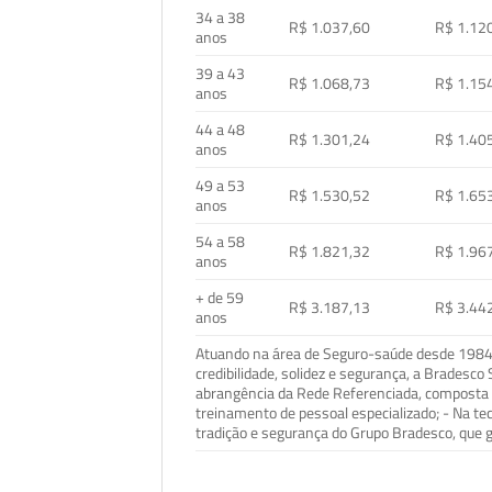
34 a 38
R$ 1.037,60
R$ 1.12
anos
39 a 43
R$ 1.068,73
R$ 1.15
anos
44 a 48
R$ 1.301,24
R$ 1.40
anos
49 a 53
R$ 1.530,52
R$ 1.65
anos
54 a 58
R$ 1.821,32
R$ 1.96
anos
+ de 59
R$ 3.187,13
R$ 3.44
anos
Atuando na área de Seguro-saúde desde 1984, 
credibilidade, solidez e segurança, a Bradesc
abrangência da Rede Referenciada, composta p
treinamento de pessoal especializado; - Na t
tradição e segurança do Grupo Bradesco, que g