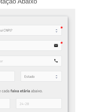
tação Abaixo
user
email
call
e cada 
faixa etária 
abaixo.