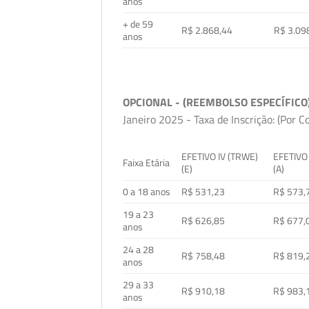
anos
+ de 59
R$ 2.868,44
R$ 3.09
anos
OPCIONAL - (REEMBOLSO ESPECÍFICO
Janeiro 2025 - Taxa de Inscrição: (Por C
EFETIVO IV (TRWE)
EFETIVO
Faixa Etária
(E)
(A)
0 a 18 anos
R$ 531,23
R$ 573,
19 a 23
R$ 626,85
R$ 677,
anos
24 a 28
R$ 758,48
R$ 819,
anos
29 a 33
R$ 910,18
R$ 983,
anos