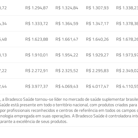
0,72
R$ 1.294,87
R$ 1.324,84
R$ 1.307,93
R$ 1.338,2
4,34
R$ 1.333,72
R$ 1.364,59
R$ 1.347,17
R$ 1.378,3
5,48
R$ 1.623,88
R$ 1.661,47
R$ 1.640,26
R$ 1.678,2
3,13
R$ 1.910,01
R$ 1.954,22
R$ 1.929,27
R$ 1.973,9
7,22
R$ 2.272,91
R$ 2.325,52
R$ 2.295,83
R$ 2.349,0
2,44
R$ 3.977,37
R$ 4.069,43
R$ 4.017,47
R$ 4.110,5
a Bradesco Saúde tornou-se líder no mercado de saúde suplementar brasileir
o Saúde está presente em todo o território nacional, com produtos criados pa
or profissionais reconhecidos e centros de referência em todos os campos 
ecnologia empregada em suas operações. A Bradesco Saúde é controladora in
arante a excelência de seus produtos.