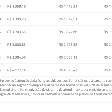
3
R$ 1.358,48
R$ 1.473,31
R$ 1
8
R$ 1.399,23
R$ 1.517,51
R$ 1
6
R$ 1.703,65
R$ 1.847,66
R$ 1
7
R$ 2.003,83
R$ 2.173,22
R$ 2
2
R$ 2.384,56
R$ 2.586,13
R$ 2
5
R$ 4.172,74
R$ 4.525,47
R$ 4
o devido à atenção dada às necessidades dos Beneficiários e à parceria com
ra atender ao segmento empresarial da melhor forma possível: - Na diversidad
da medicina; - Na valorização do sistema de atendimento, por meio de const
tegral da Mediservice, Empresa dedicada à operação de planos de saúde na 