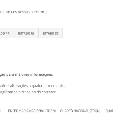
om um dos nossos corretores.
ADO PR
ESTADO RJ
ESTADO SC
ção para maiores informações.
 sofrer alterações a qualquer momento.
gilizando o trabalho do corretor.
I)
ENFERMARIA NACIONAL (TREN)
QUARTO NACIONAL (TRQN)
QUAR