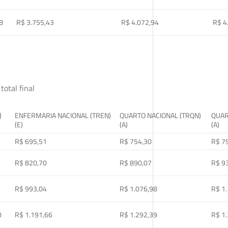
8
R$ 3.755,43
R$ 4.072,94
R$ 4
total final
)
ENFERMARIA NACIONAL (TREN)
QUARTO NACIONAL (TRQN)
QUAR
(E)
(A)
(A)
R$ 695,51
R$ 754,30
R$ 7
R$ 820,70
R$ 890,07
R$ 9
R$ 993,04
R$ 1.076,98
R$ 1
0
R$ 1.191,66
R$ 1.292,39
R$ 1