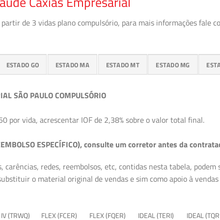
aúde Caxias Empresarial
partir de 3 vidas plano compulsório, para mais informações fale c
ESTADO GO
ESTADO MA
ESTADO MT
ESTADO MG
EST
IAL SÃO PAULO COMPULSÓRIO
50 por vida, acrescentar IOF de 2,38% sobre o valor total final.
EMBOLSO ESPECÍFICO), consulte um corretor antes da contrata
, carências, redes, reembolsos, etc, contidas nesta tabela, podem
ubstituir o material original de vendas e sim como apoio à vendas a
 IV (TRWQ)
FLEX (FCER)
FLEX (FQER)
IDEAL (TERI)
IDEAL (TQR