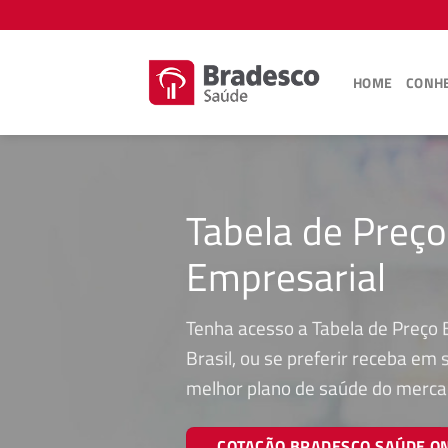
Skip
to
content
HOME
CONHE
Tabela de Preç
Empresarial
Tenha acesso a Tabela de Preço 
Brasil, ou se preferir receba em
melhor plano de saúde do merca
COTAÇÃO BRADESCO SAÚDE O