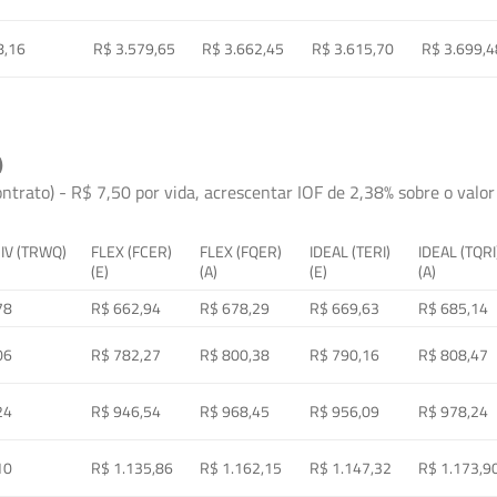
8,16
R$ 3.579,65
R$ 3.662,45
R$ 3.615,70
R$ 3.699,4
)
ontrato) - R$ 7,50 por vida, acrescentar IOF de 2,38% sobre o valor 
 IV (TRWQ)
FLEX (FCER)
FLEX (FQER)
IDEAL (TERI)
IDEAL (TQRI
(E)
(A)
(E)
(A)
78
R$ 662,94
R$ 678,29
R$ 669,63
R$ 685,14
06
R$ 782,27
R$ 800,38
R$ 790,16
R$ 808,47
24
R$ 946,54
R$ 968,45
R$ 956,09
R$ 978,24
10
R$ 1.135,86
R$ 1.162,15
R$ 1.147,32
R$ 1.173,9